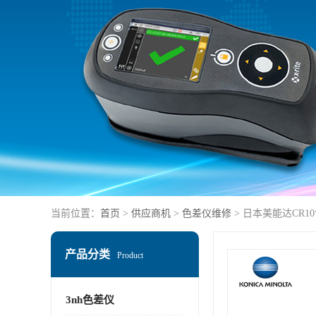
当前位置：
首页
>
供应商机
>
色差仪维修
> 日本美能达CR1
产品分类
Product
3nh色差仪