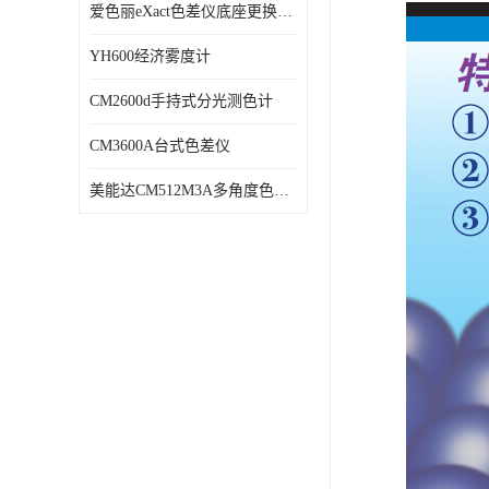
爱色丽eXact色差仪底座更换维修
YH600经济雾度计
CM2600d手持式分光测色计
CM3600A台式色差仪
美能达CM512M3A多角度色差仪维修