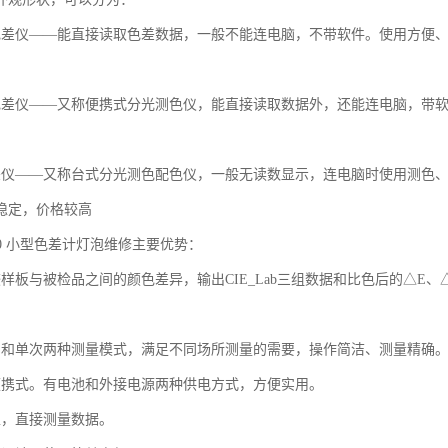
色差仪——能直接读取色差数据，一般不能连电脑，不带软件。使用方便
色差仪——又称便携式分光测色仪，能直接读取数据外，还能连电脑，带
差仪——又称台式分光测色配色仪，一般无读数显示，连电脑时使用测色
稳定，价格较高
10 小型色差计灯泡维修主要优势：
较样板与被检品之间的颜色差异，输出CIE_Lab三组数据和比色后的△E
品和单次两种测量模式，满足不同场所测量的需要，操作简洁、测量精确
便携式。有电池和外接电源两种供电方式，方便实用。
正，直接测量数据。