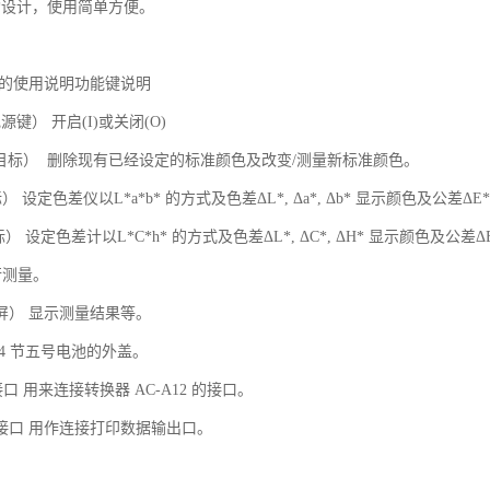
构设计，使用简单方便。
仪的使用说明功能键说明
源键） 开启(I)或关闭(O)
T（目标） 删除现有已经设定的标准颜色及改变/测量新标准颜色。
） 设定色差仪以L*a*b* 的方式及色差ΔL*, Δa*, Δb* 显示颜色及公差ΔE
） 设定色差计以L*C*h* 的方式及色差ΔL*, ΔC*, ΔH* 显示颜色及公差Δ
行测量。
示屏） 显示测量结果等。
4 节五号电池的外盖。
接口 用来连接转换器 AC-A12 的接口。
接口 用作连接打印数据输出口。