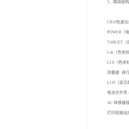
5、精简结
CR10色差
POWER（电
TARGE
Lab（色坐标
LCh（色坐标
测量键 进
LCD（显
电池仓外壳 
AC 转换器
打印机输出