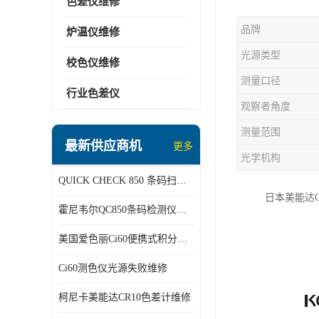
色差仪维修
品牌
炉温仪维修
光源类型
校色仪维修
测量口径
行业色差仪
观察者角度
测量范围
最新供应商机
更多
光学机构
QUICK CHECK 850 条码扫描仪维修
日本美能达C
霍尼韦尔QC850条码检测仪维修
美国爱色丽Ci60便携式积分球分光光度仪
Ci60测色仪光源失败维修
柯尼卡美能达CR10色差计维修