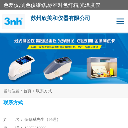
色差仪,测色仪维修,标准对色灯箱,光泽度仪
苏州欣美和仪器有限公司
3nh色差仪
色差宝
分光色差仪
DOHO色差仪
美能达色差计
爱色丽测色仪
当前位置：
首页
>
联系方式
3nh分光测色仪
非接触式在线测色仪
联系方式
光泽度仪
涂层测厚仪
雾度透过率仪
TILO对色灯箱
姓 名： 伍锡斌
先生
（经理）