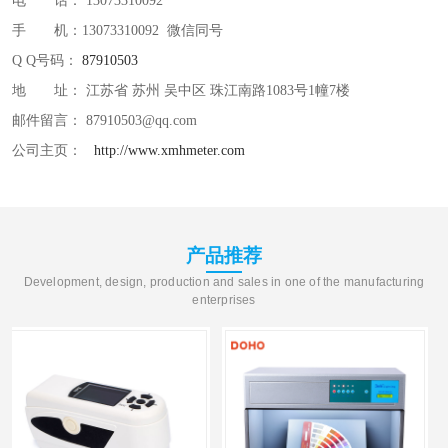
电 话： 13073310092
印刷密度仪
图像测试卡
手 机：13073310092 微信同号
Q Q号码：
87910503
色差仪维修
美能达色差仪维修
地 址： 江苏省 苏州 吴中区 珠江南路1083号1幢7楼
炉温仪维修
校色仪维修
邮件留言： 87910503@qq.com
公司主页：
http://www.xmhmeter.com
行业色差仪
区域测色仪
通用仪器产品
彩谱色差仪
产品推荐
配色软件
色差仪配件
Development, design, production and sales in one of the manufacturing
enterprises
印刷看样台
哈希HACH检测仪
条码扫描仪维修