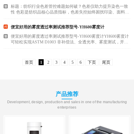
标题：纺织行业色差管控难题如何破？色差仪助力提升染色一致
性 色彩是纺织品核心品质指标，色差失控始终困扰印染、面料、
家纺、成衣全产业链。缸差、头尾差、左右色差、批次色差、经
纬阴阳面、面料后整理色光偏移等问题频发，依靠人工肉眼判色
便宜好用的雾度透过率测试推荐型号-YH600雾度计
的传统模式早已..
便宜好用的雾度透过率测试推荐型号-YH600雾度计YH600雾度计
可轻松实现ASTM D1003 非补偿法、全透光率、雾度测试，开放
式样品仓可竖立、卧式测试，适应更多被测样品。YH600雾度计
采用PD阵列探测器，满足CIE V(λ)2度视觉响应,可实现高精度和
可重复的透光率和..
首页
1
2
3
4
5
6
下页
尾页
产品推荐
Development, design, production and sales in one of the manufacturing
enterprises