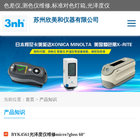
色差仪,测色仪维修,标准对色灯箱,光泽度仪
苏州欣美和仪器有限公司
3nh色差仪
色差宝
分光色差仪
DOHO色差仪
美能达色差计
爱色丽测色仪
当前位置：
首页
>
产品知识
3nh分光测色仪
非接触式在线测色仪
产品知识
光泽度仪
涂层测厚仪
雾度透过率仪
TILO对色灯箱
BYK4561光泽度仪维修micro?gloss 60°