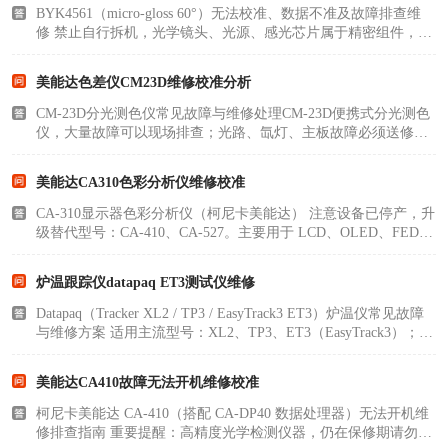
BYK4561（micro‑gloss 60°）无法校准、数据不准及故障排查维
印刷密度仪
图像测试卡
修 禁止自行拆机，光学镜头、光源、感光芯片属于精密组件，拆
开直接报废，只能做外部清洁，硬件故障送原厂 / 第三方维
色差仪维修
美能达色差仪维修
修。 第步：用户可自行排查（80% 故障是下面原因）1. 电池供电
美能达色差仪CM23D维修校准分析
问题（常见）电..
CM-23D分光测色仪常见故障与维修处理CM-23D便携式分光测色
炉温仪维修
校色仪维修
仪，大量故障可以现场排查；光路、氙灯、主板故障必须送修，
禁止自行拆开积分球腔体。 一、报错代码速查表代码故障含义现
行业色差仪
区域测色仪
场处理OK02光量过低清洁测量窗口；预热；仍报错→氙灯老化 /
美能达CA310色彩分析仪维修校准
光路脏OK10请做..
CA-310显示器色彩分析仪（柯尼卡美能达） 注意设备已停产，升
通用仪器产品
彩谱色差仪
级替代型号：CA-410、CA-527。主要用于 LCD、OLED、FED
显示模组的亮度、色度、白平衡、闪烁测试，广泛用于显示屏研
配色软件
色差仪配件
发、产线调校、质检。 一、产品简介核心特点针对 LED 背光显
炉温跟踪仪datapaq ET3测试仪维修
示屏优化，把 LED ..
印刷看样台
哈希HACH检测仪
Datapaq（Tracker XL2 / TP3 / EasyTrack3 ET3）炉温仪常见故障
与维修方案 适用主流型号：XL2、TP3、ET3（EasyTrack3）；先
区分：外部简易排查（现场可操作）、内部硬件维修（拆机）；
条码扫描仪维修
高温工况仪器严禁带电拆机进炉；涉及主板电路建议专业维修。
美能达CA410故障无法开机维修校准
软件：Insigh..
柯尼卡美能达 CA-410（搭配 CA-DP40 数据处理器）无法开机维
修排查指南 重要提醒：高精度光学检测仪器，仍在保修期请勿自