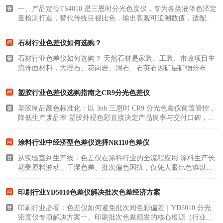
一、产品定位TS4010 是三恩时分光色度仪，专为各类液体色泽定
量检测打造，替代传统目视比色，输出客观可追溯数值，适配制
药、化工、油品、食品饮料、水质、化妆品、透光材料等行业实
验室品控，满足药典、铂钴、加德纳等多套国内外检测标
石材行业色差仪如何选购？
准。 二、核心光学与..
石材行业色差仪如何选购？ 天然石材是家装、工装、市政项目主
流饰面材料，大理石、花岗岩、洞石、石英石因矿层矿物分布、
开采层位、打磨抛光、防护处理差异，色差始终是石材加工企
业、工程方的核心管控痛点。传统依靠人工肉眼比对色板的模
塑胶行业色差仪选购指南之CR9分光色差仪
式，受车间光线、人..
塑胶制品颜色标准化：以 3nh 三恩时 CR9 分光色差仪前置管控，
降低生产废品率 塑胶外观色彩直接决定产品良率与交付口碑，色
母批次波动、注塑温压参数偏移、基材底色差异、人工目视判断
偏差，都是批量色差不良、成品报废的核心诱因。传统依靠标准
涂料行业中经济型色差仪选择NR110色差仪
光源箱肉眼比..
从实验室到生产线：色差仪在涂料行业的全流程应用 涂料生产长
期受原料波动、干湿色差、批次偏色困扰，仅凭人眼比色难以标
准化管控。3nh 三恩时 NR110 精密色差仪打通实验室研发、来料
质检、量产调色、成品复检全链路，用数字化色度数据搭建统一
印刷行业YD5010色差仪解决批次色差经济方案
控色体系，一..
印刷行业必看：色差仪如何避免批次间色彩偏差｜YD5010 分光
密度仪专项解决方案一、印刷批次色差频发的核心根源（行业共