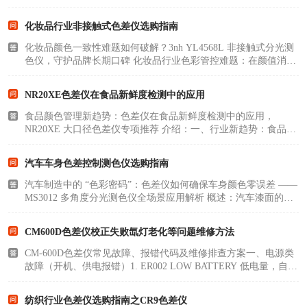
性痛点）印刷跨批次色彩不一致，90% 问题源于无数字化标准、
全靠人眼判色、关键工艺指标无实时监测，核心诱因分为 6 类：
化妆品行业非接触式色差仪选购指南
原材料批次波动..
化妆品颜色一致性难题如何破解？3nh YL4568L 非接触式分光测
色仪，守护品牌长期口碑 化妆品行业色彩管控难题：在颜值消费
市场，色彩是化妆品传递质感、匹配消费需求的核心载体。同款
色号口红批次色差、粉底液色号深浅偏差、眼影粉饼明暗不一、
NR20XE色差仪在食品新鲜度检测中的应用
珠光彩妆反光色..
食品颜色管理新趋势：色差仪在食品新鲜度检测中的应用，
NR20XE 大口径色差仪专项推荐 介绍：一、行业新趋势：食品品
控从 “肉眼感官” 转向 “数据化测色”在现代食品产业链中，色泽是
判断食品新鲜度较直观的核心指标：肉类肌红蛋白氧化发暗、果
汽车车身色差控制测色仪选购指南
蔬叶绿素降解..
汽车制造中的 “色彩密码”：色差仪如何确保车身颜色零误差 ——
MS3012 多角度分光测色仪全场景应用解析 概述：汽车漆面的
“随角异色” 难题，行业色彩管控的核心痛点车身色彩是整车颜值
与品牌辨识度的核心载体，如今主流乘用车普遍采用金属漆、珠
CM600D色差仪校正失败氙灯老化等问题维修方法
光漆、云..
CM-600D色差仪常见故障、报错代码及维修排查方案一、电源类
故障（开机、供电报错）1. ER002 LOW BATTERY 低电量，自动
关机 / 无法开机现象：开机几秒黑屏、测量中途断电、弹窗低电
量原因：电池老化、触点氧化、适配器损坏、备用电池亏电简易
纺织行业色差仪选购指南之CR9色差仪
维修步骤：更换全..