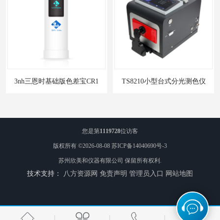
3nh三恩时基础版色差宝CR1
TS8210小型台式分光测色仪
您是第
1119728
位访客
版权所有 ©2026-08-08
苏ICP备14040690号-3
苏州欣美和仪器有限公司
保留所有权利.
技术支持：
八方资源网
免责声明
管理员入口
网站地图
3nh三恩时电脑色差仪NH310 便携式精密色差仪
DOHO东宏D604四光源对色灯箱