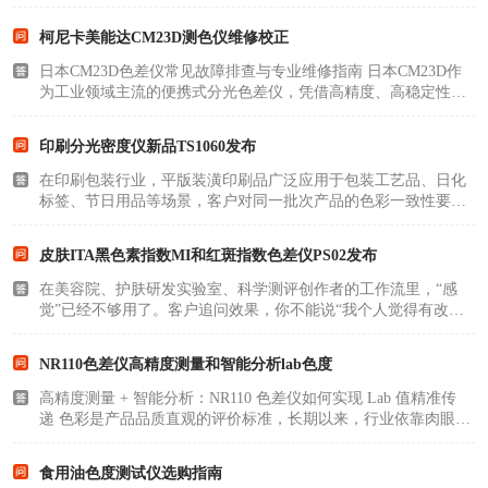
行拆机；拆机将丧失保修、影响计量精度，静电极易损毁主板 /
光学芯片；拆机务必佩戴防静电手环。 故障现象：插上电源，拨
柯尼卡美能达CM23D测色仪维修校正
动电源开关，..
日本CM23D色差仪常见故障排查与专业维修指南 日本CM23D作
为工业领域主流的便携式分光色差仪，凭借高精度、高稳定性、
便携易操作的优势，广泛应用于涂料、塑胶、纺织、印刷、汽车
零部件等行业的色彩检测与色差管控。设备长期高频次使用、现
印刷分光密度仪新品TS1060发布
场粉尘油污污染、电..
在印刷包装行业，平版装潢印刷品广泛应用于包装工艺品、日化
标签、节日用品等场景，客户对同一批次产品的色彩一致性要求
极高。色密度反映墨层厚度与实地饱和度，色差评判同批次色彩
一致性——两项指标共同决定印刷品的视觉效果与成品品质。 平
皮肤ITA黑色素指数MI和红斑指数色差仪PS02发布
版装潢印刷品色..
在美容院、护肤研发实验室、科学测评创作者的工作流里，“感
觉”已经不够用了。客户追问效果，你不能说“我个人觉得有改
善”——你要拿出一组数据，一组经得起国家计量标准推敲、可以
被反复回溯的数据。 如今，三恩时推出PS02皮肤色差宝，让专业
NR110色差仪高精度测量和智能分析lab色度
肤色检测告别..
高精度测量 + 智能分析：NR110 色差仪如何实现 Lab 值精准传
递 色彩是产品品质直观的评价标准，长期以来，行业依靠肉眼对
色极易产生主观偏差，上下游供需、研发、生产、质检环节因色
彩标准不统一，频繁出现配色返工、客诉、批次色差损耗。CIE
食用油色度测试仪选购指南
Lab 色彩空间作..