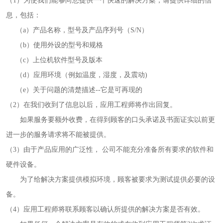
（1）为使我们能够向您提供一个快速的解决方案，请提供详细的信
印刷密度仪
图像测试卡
息，包括：
（a）产品名称，型号及产品序列号（S/N）
色差仪维修
美能达色差仪维修
（b）使用外设的型号和规格
炉温仪维修
校色仪维修
（c）上位机软件型号及版本
（d）应用环境（例如温度，湿度，及震动)
行业色差仪
区域测色仪
（e）关于问题的清楚描述--它是可再现的
（2）在我们收到了信息以后，应用工程师将作出回复。
通用仪器产品
彩谱色差仪
如果服务要额外收费，在得到顾客的口头承诺及书面证实以前更
配色软件
色差仪配件
进一步的服务请求将不能被提供。
（3）由于产品应用的广泛性， 公司不能充分准备所有要求的软件和
印刷看样台
哈希HACH检测仪
硬件设备。
为了给解决方案提供模拟环境，顾客被要求为测试提供必要的设
条码扫描仪维修
备。
（4）应用工程师将联系顾客以确认所提供的解决方案是否有效。