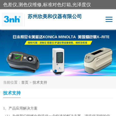
色差仪,测色仪维修,标准对色灯箱,光泽度仪
苏州欣美和仪器有限公司
3nh色差仪
色差宝
分光色差仪
DOHO色差仪
美能达色差计
爱色丽测色仪
当前位置：
首页
>
技术支持
3nh分光测色仪
非接触式在线测色仪
技术支持
光泽度仪
涂层测厚仪
雾度透过率仪
TILO对色灯箱
1、产品应用解决方案