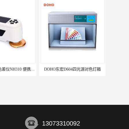
3nh三恩时电脑色差仪NH310 便携式精密色差仪
DOHO东宏D604四光源对色灯箱
13073310092