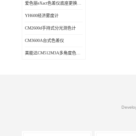
爱色丽eXact色差仪底座更换维修
YH600经济雾度计
CM2600d手持式分光测色计
CM3600A台式色差仪
美能达CM512M3A多角度色差仪维修
Develop