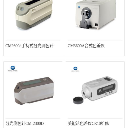
印刷密度仪
图像测试卡
色差仪维修
美能达色差仪维修
炉温仪维修
校色仪维修
CM2600d手持式分光测色计
CM3600A台式色差仪
行业色差仪
区域测色仪
通用仪器产品
彩谱色差仪
配色软件
色差仪配件
印刷看样台
哈希HACH检测仪
条码扫描仪维修
分光测色计CM-2300D
美能达色差仪CR10维修