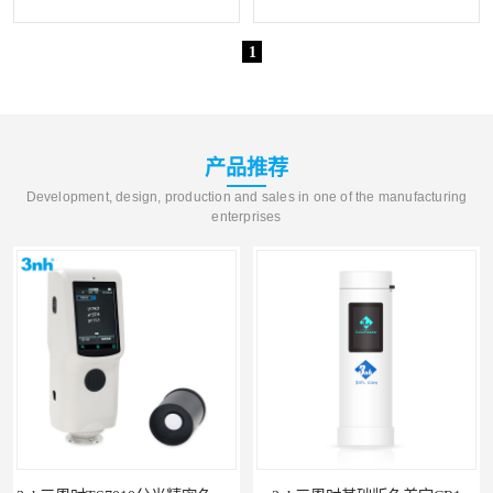
1
产品推荐
Development, design, production and sales in one of the manufacturing
enterprises