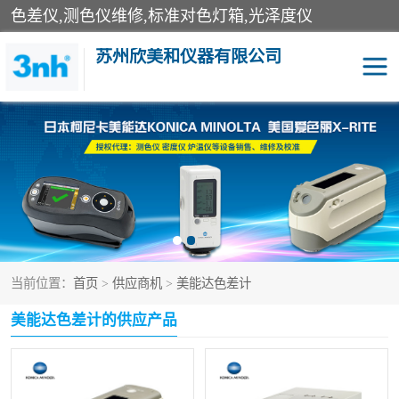
色差仪,测色仪维修,标准对色灯箱,光泽度仪
苏州欣美和仪器有限公司
3nh色差仪
色差宝
分光色差仪
DOHO色差仪
美能达色差计
爱色丽测色仪
当前位置：
首页
>
供应商机
>
美能达色差计
3nh分光测色仪
非接触式在线测色仪
美能达色差计的供应产品
光泽度仪
涂层测厚仪
雾度透过率仪
TILO对色灯箱