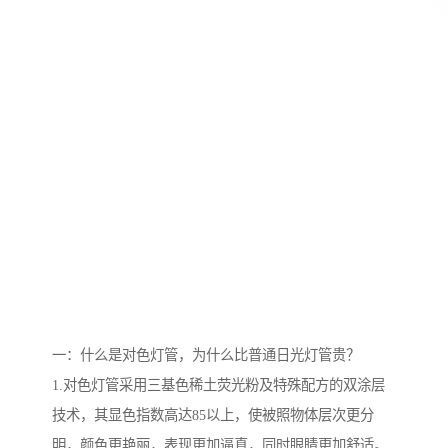
一：什么是对色灯管，为什么比普通日光灯管贵？
1.对色灯管采用三基色稀土荧光粉及特殊配方的双涂层
技术，其显色指数高达85以上，使被照物体层次更分
明，颜色更艳丽，表现更加逼真，同时眼睛更加舒适。