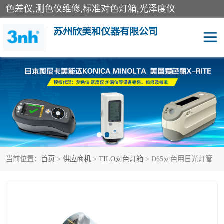
色差仪,测色仪维修,标准对色灯箱,光泽度仪
苏州欣美和仪器有限公司
3nh色差仪
色差宝
分光色差仪
DOHO色差仪
美能达色差计
爱色丽测色仪
当前位置：
首页
>
供应商机
>
TILO对色灯箱
> D65对色用日光灯管
3nh分光测色仪
非接触式在线测色仪
光泽度仪
涂层测厚仪
雾度透过率仪
TILO对色灯箱