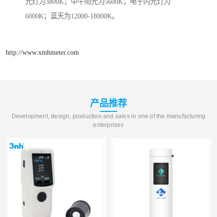
光灯为3800K；中午阳光为5600K；电子闪光灯为
6000K；蓝天为12000-18000K。
http://www.xmhmeter.com
产品推荐
Development, design, production and sales in one of the manufacturing
enterprises