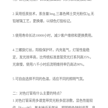
2.采用低汞技术，汞含量3mg,三基色稀土荧光粉仅2g,无
铅玻璃工艺，更换爆，以绿色灯投标记。
3.使用寿命长达10000小时，减少客户维修和更换费用。
4.三螺旋灯丝，阳极保护环，内充氪气，灯管性能稳
定，发光效率高，比传统标准直管荧光灯系列高35%，
光衰慢，使用八千小时后流明维持率仍高达90%。
5.可自由选择不同的色温，适应不同的照明气氛。
二：对色灯管有什么主要的特点？
1.对色灯管采用多谱宽带荧光粉多层涂敷，显色性能较
佳（Ra>=90）,基本接近天然光，照明颜色特别逼真，具