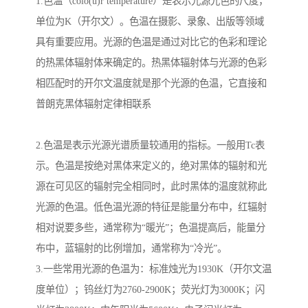
1.色温（colo(u)r temperature）是表示光源光色的尺度，
单位为K（开尔文）。色温在摄影、录象、出版等领域
具有重要应用。光源的色温是通过对比它的色彩和理论
的热黑体辐射体来确定的。热黑体辐射体与光源的色彩
相匹配时的开尔文温度就是那个光源的色温，它直接和
普朗克黑体辐射定律相联系
2.色温是表示光源光谱质量较通用的指标。一般用Tc表
示。色温是按绝对黑体来定义的，绝对黑体的辐射和光
源在可见区的辐射完全相同时，此时黑体的温度就称此
光源的色温。低色温光源的特征是能量分布中，红辐射
相对说要多些，通常称为“暖光”；色温提高后，能量分
布中，蓝辐射的比例增加，通常称为“冷光”。
3.一些常用光源的色温为：标准烛光为1930K（开尔文温
度单位）；钨丝灯为2760-2900K；荧光灯为3000K；闪