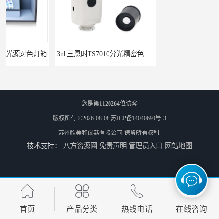
3nh三恩时TS7010分光精密色差仪
3nh三恩时基础版色差宝CR1
您是第
1120264
位访客
版权所有 ©2026-08-08
苏ICP备14040690号-3
苏州欣美和仪器有限公司
保留所有权利.
技术支持：
八方资源网
免责声明
管理员入口
网站地图
TS8210小型台式分光测色仪
3nh三恩时电脑色差仪NH310 便携式精密色差仪
首页
产品分类
热线电话
在线咨询