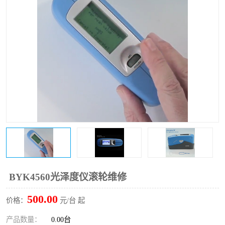
印刷密度仪
图像测试卡
色差仪维修
美能达色差仪维修
炉温仪维修
校色仪维修
行业色差仪
区域测色仪
通用仪器产品
彩谱色差仪
配色软件
色差仪配件
印刷看样台
哈希HACH检测仪
BYK4560光泽度仪滚轮维修
条码扫描仪维修
500.00
价格：
元/台 起
产品数量：
0.00台