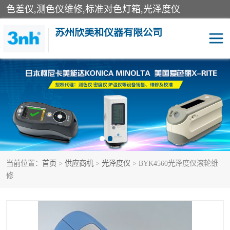
色差仪,测色仪维修,标准对色灯箱,光泽度仪
苏州欣美和仪器有限公司
3nh色差仪
色差宝
分光色差仪
DOHO色差仪
美能达色差计
爱色丽测色仪
当前位置：
首页
>
供应商机
>
光泽度仪
> BYK4560光泽度仪滚轮维
3nh分光测色仪
非接触式在线测色仪
修
光泽度仪
涂层测厚仪
雾度透过率仪
TILO对色灯箱