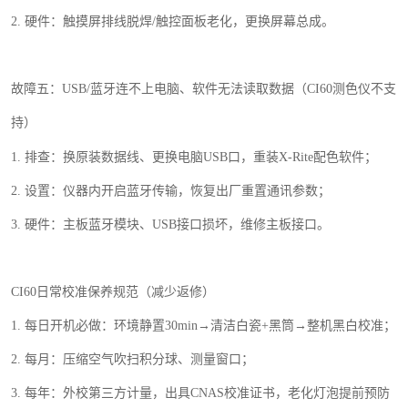
2.
硬件：触摸屏排线脱焊
/
触控面板老化，更换屏幕总成。
故障五：
USB/
蓝牙连不上电脑、软件无法读取数据
（
CI60
测色仪不支
持）
1.
排查：换原装数据线、更换电脑
USB
口，重装
X-Rite
配色软件；
2.
设置：仪器内开启蓝牙传输，恢复出厂重置通讯参数；
3.
硬件：主板蓝牙模块、
USB
接口损坏，维修主板接口。
CI60
日常校准保养规范（减少返修）
1.
每日开机必做：环境静置
30min
→清洁白瓷
+
黑筒→整机黑白校准；
2.
每月：压缩空气吹扫积分球、测量窗口；
3.
每年：外校第三方计量，出具
CNAS
校准证书，老化灯泡提前预防