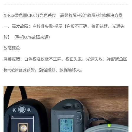
印刷密度仪
X-Rite
爱色丽
CI60
分光色差仪｜高频故障
+
校准故障
+
维修解决方案
色差仪维修
一、高发故障：白校准失败
/
提示【白板不正确、校正错误、光源失
炉温仪维修
败】（整机
60%
故障来源）
故障现象
行业色差仪
屏幕报错：白色校准仪板不正确、校正失败、光源失败；弹窗鳄鱼图
通用仪器产品
标
=
光源衰减预警，勉强能测、数据漂移大。
配色软件
印刷看样台
条码扫描仪维修