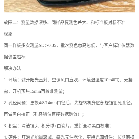
故障二：测量数据漂移、同样品复测色差大、和标准板对标不准
现象
同一样板多次测量
Δ
E
＞
0.35
，批次测色忽高忽低，与客户标准仪器数
据偏差超标
解决办法
1.
环境：避开阳光直射、空调风口直吹，环境温湿度
10~40
℃、无凝
露，开机预热
15min
再校准测量；
2.
孔径问题：更换
4/8/14mm
口径后，先旋转机身底部旋钮锁死孔径，
再做黑白校正（孔径错位直接数据跑偏）；
3.
积尘：清洁镜头
+
积分球
+
白瓷片，重新全项黑白校准；
4.
硬件：灯泡光能量衰减、感光元件老化，更换光源组件；长期磨损