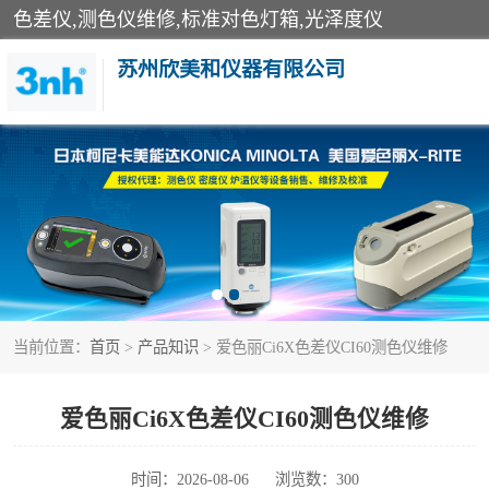
色差仪,测色仪维修,标准对色灯箱,光泽度仪
苏州欣美和仪器有限公司
3nh色差仪
分光色差仪
美能达色差计
当前位置：
首页
>
产品知识
> 爱色丽Ci6X色差仪CI60测色仪维修
3nh分光测色仪
光泽度仪
爱色丽Ci6X色差仪CI60测色仪维修
雾度透过率仪
时间：2026-08-06
浏览数：300