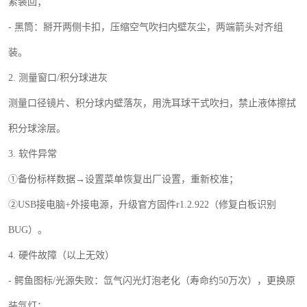
紧装回；
-
黑筒：掰开两侧卡扣，压缩空气吹扫内壁灰尘，两端箭头对齐组
装。
2.
测量窗口
/
积分球进灰
测量口径镜片、积分球内壁落灰，用洗耳球干式吹扫，禁止液体擦拭
积分球涂层。
3.
软件异常
①备份标样数据→设置菜单恢复出厂设置，重新校准；
②
USB
接电脑
+
外接电源，升级官方固件
r1.2.922
（修复白板识别
BUG
）。
4.
硬件故障（以上无效）
-
鳄鱼图标
/
光源失败：氙气闪光灯泡老化（寿命约
50
万次），更换原
装氙灯；