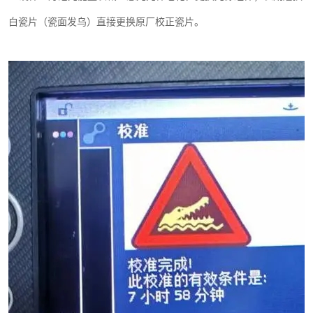
白瓷片（瓷面发乌）直接更换原厂校正瓷片。