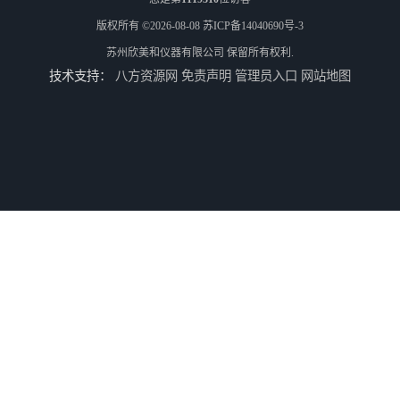
版权所有 ©2026-08-08
苏ICP备14040690号-3
苏州欣美和仪器有限公司
保留所有权利.
技术支持：
八方资源网
免责声明
管理员入口
网站地图
TS8210小型台式分光测色仪
3nh三恩时电脑色差仪NH310 便携式精密色差仪
DOHO东宏D604四光源对色灯箱