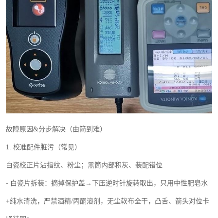
故障原因
&
分步解决（由简到难）
1.
校准配件脏污（常见）
白瓷校正片沾指纹、粉尘；黑筒内部积灰、装配错位
-
白瓷片拆装：摘掉保护盖→下压逆时针旋转取出，只用中性肥皂水
+
纯水清洗，严禁酒精
/
丙酮溶剂，无尘软布全干，凸舌、箭头对位卡