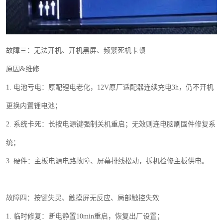
故障三：无法开机、开机黑屏、频繁死机卡顿
原因
&
维修
1.
电池亏电：原配锂电老化，
12V
原厂适配器连续充电
3h
，仍不开机
更换内置锂电池；
2.
系统卡死：长按电源键强制关机重启；无效则连电脑刷固件修复系
统；
3.
硬件：主板电源电路故障、屏幕排线松动，拆机检修主板供电。
故障四：按键失灵、触摸屏无反应、局部触控失效
1.
临时修复：断电静置
10min
重启，恢复出厂设置；