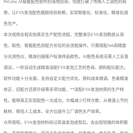
PeColor AI
智能配色软件的落地应用，彻底打破了传统人工调色的局
限，让
EVA
发泡配色摆脱经验依赖，实现智能化、标准化、精准化调
色生产。
本次视频全程实拍真实生产配色流程，完整演示
EVA
发泡鞋底从测
色、取色、智能配色到配方优化的全流程操作。只需搭配
3nh
高精度
分光测色仪，精准扫描客户标准样品颜色，
AI
配色系统无需人工反复
调试，一秒自动生成精准适配
EVA
发泡工艺的色母、颜料配比配方。
软件功能十分全面，支持自定义配方优化、原料成本微调、色差精准
修正、旧配方还原升级等多项功能，**适配
EVA
发泡材质的生产特
性。能够真正实现配色一次成功，大幅减少打样次数，从根源上节约
耗材、降低人工成本，全方位提升工厂调色生产效率。
众所周知，
EVA
发泡材料经过高温发泡成型后，会出现轻微的体积膨