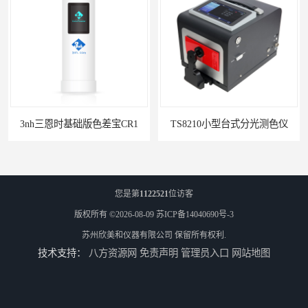
TS8210小型台式分光测色仪
您是第
1122521
位访客
版权所有 ©2026-08-09
苏ICP备14040690号-3
苏州欣美和仪器有限公司
保留所有权利.
技术支持：
八方资源网
免责声明
管理员入口
网站地图
3nh三恩时电脑色差仪NH310 便携式精密色差仪
DOHO东宏D604四光源对色灯箱