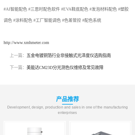
#AI
智能配色
#
三恩时配色软件
#EVA
鞋底配色
#
发泡材料配色
#
塑胶
调色
#
涂料配色
#
工厂智能调色
#
色差管控
#
配色系统
http://www.xmhmeter.com
上一篇：
五金电镀铜箔行业非接触式光泽度仪选购指南
下一篇：
美能达CM23D分光测色仪维修及常见故障
产品推荐
Development, design, production and sales in one of the manufacturing
enterprises