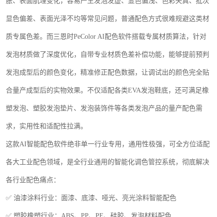
胀、表面肌理变化，容易产生发泡发虚、显色偏浅、色彩失真、批次
显色偏差、表面光泽不均等常见问题，普通配色方式很难规避这类材
质专属色差。而三恩时
PeColor AI
配色软件搭载专属材质算法，针对
发泡材质做了深度优化，自带专业材质色差补偿功能，能够提前预判
发泡成型后的颜色变化，精准修正配色数据，让调试出的颜色完全贴
合量产成型后的实物效果。不仅适配各类
EVA
发泡鞋底，还可满足橡
塑发泡、塑胶发泡垫片、发泡装饰件等各类发泡产品的量产配色需
求，实用性和适配性拉满。
这款
AI
智能配色软件绝非单一行业专用，通用性极强，可全方位适配
各大工业配色领域，是全行业通用的智能化调色管控系统，彻底解决
各行业配色痛点：
✅ 油漆涂料行业：面漆、底漆、哑光、亮光涂料智能配色
✅ 塑胶橡塑行业：
ABS
、
PP
、
PE
、硅胶、发泡材料配色