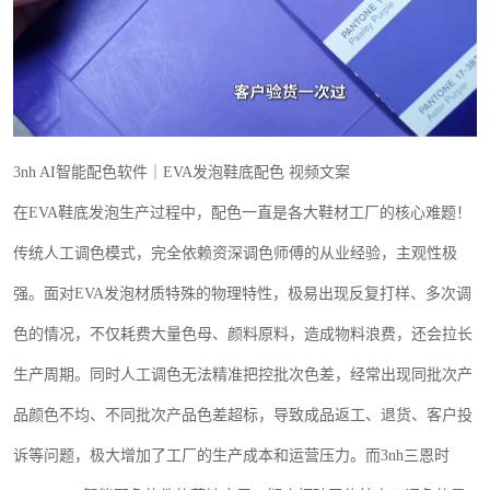
3nh AI
智能配色软件｜
EVA
发泡鞋底配色 视频文案
在
EVA
鞋底发泡生产过程中，配色一直是各大鞋材工厂的核心难题！
传统人工调色模式，完全依赖资深调色师傅的从业经验，主观性极
强。面对
EVA
发泡材质特殊的物理特性，极易出现反复打样、多次调
色的情况，不仅耗费大量色母、颜料原料，造成物料浪费，还会拉长
生产周期。同时人工调色无法精准把控批次色差，经常出现同批次产
品颜色不均、不同批次产品色差超标，导致成品返工、退货、客户投
诉等问题，极大增加了工厂的生产成本和运营压力。而
3nh
三恩时