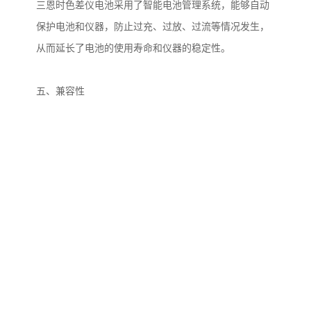
三恩时色差仪电池采用了智能电池管理系统，能够自动
保护电池和仪器，防止过充、过放、过流等情况发生，
从而延长了电池的使用寿命和仪器的稳定性。
五、兼容性
三恩时色差仪电池是专门为色差仪设计的，因此能够与
大多数品牌的色差仪兼容。这种兼容性不仅可以保证电
池的正常使用，还可以让用户更加方便地购买和使用电
池。
总之，三恩时色差仪电池具有大容量、高效率、快速充
电和长时间续航能力等优点，能够满足色差仪长时间使
用的需求，并且具有良好的兼容性和稳定性。它是色差
仪用户的理想选择。