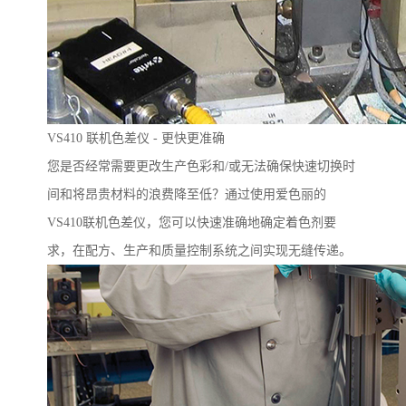
VS410
联机色差仪
-
更快更准确
您是否经常需要更改生产色彩和
/
或无法
确保
快速切换时
间和将昂贵材料的浪费降至低？通过使用爱色丽的
VS410
联机色差仪，您可以快速准确地确定着色剂要
求，在配方、生产和质量控制系统之间实现无缝传递。