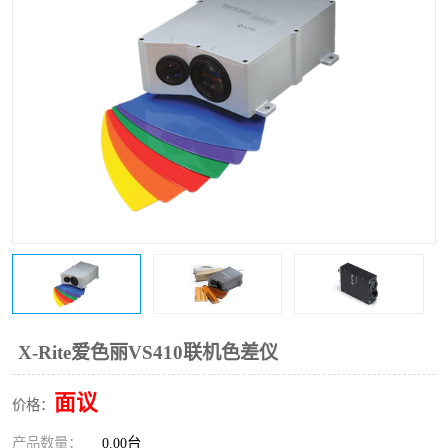
印刷密度仪
图像测试卡
色差仪维修
美能达色差仪维修
炉温仪维修
校色仪维修
行业色差仪
区域测色仪
通用仪器产品
彩谱色差仪
配色软件
色差仪配件
印刷看样台
哈希HACH检测仪
X-Rite爱色丽VS410联机色差仪
条码扫描仪维修
面议
价格：
产品数量：
0.00台