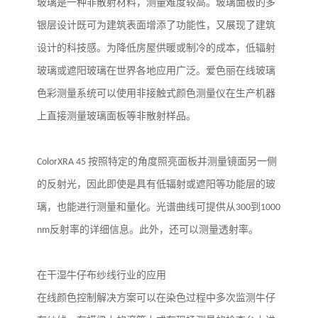
玻璃是一种非散射材料，测量难度较高。玻璃面板的多
银层设计既可为建筑表面增添了功能性，又展现了建筑
设计的科技感。为降低房屋供暖或制冷的成本，低辐射
玻璃或遮阳玻璃在世界各地应用广泛。爱色丽在线玻璃
色彩测量系统可以使用非接触式颜色测量仪在生产机器
上直接测量玻璃面板等非散射样品。
ColorXRA 45
按照特定的角度照亮面板并测量镜面另一侧
的反射光，因此即使是具有低辐射或遮阳等功能层的玻
璃，也能进行测量和量化。光谱曲线可提供从
300
到
1000
nm
反射率的详细信息。此外，还可以测量透射率。
在干湿牛仔布纱线行业的应用
在线颜色控制解决方案可以在染色过程中多次监测牛仔