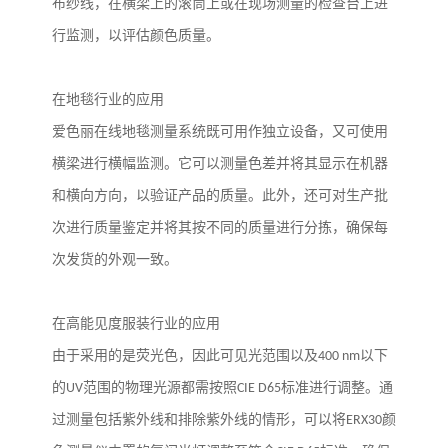
布纱线，在横梁上的滚筒上或在现场测量的检查台上进
行监测，以评估颜色质量。
在地毯行业的应用
爱色丽在线地毯测量系统既可用作独立设备，又可使用
横梁进行横幅监测。它可以测量色差并将其显示在机器
和横向方向，以验证产品的质量。此外，还可对生产批
次进行质量鉴定并将其按不同的质量进行分拣，确保每
次发货的外观一致。
在高能见度服装行业的应用
由于采用的是荧光色，因此可见光范围以及
400 nm
以下
的
UV
范围的物理光源都需按照
CIE D65
标准进行调整。通
过测量包括紫外线和排除紫外线的情形，可以将
ERX30
颜