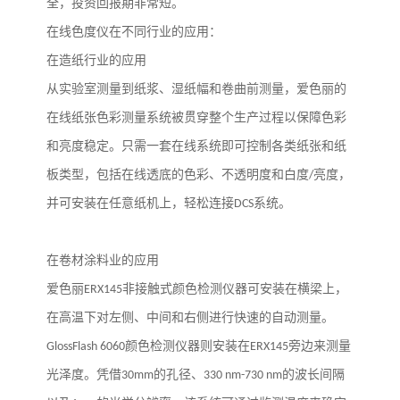
全，投资回报期非常短。
在线色度仪在不同行业的应用：
在造纸行业的应用
从实验室测量到纸浆、湿纸幅和卷曲前测量，爱色丽的
在线纸张色彩测量系统被贯穿整个生产过程以保障色彩
和亮度稳定。只需一套在线系统即可控制各类纸张和纸
板类型，包括在线透底的色彩、不透明度和白度
/
亮度，
并可安装在任意纸机上，轻松连接
DCS
系统。
在卷材涂料业的应用
爱色丽
ERX145
非接触式颜色检测仪器可安装在横梁上，
在高温下对左侧、中间和右侧进行快速的自动测量。
GlossFlash 6060
颜色检测仪器则安装在
ERX145
旁边来测量
光泽度。凭借
30mm
的孔径、
330 nm-730 nm
的波长间隔