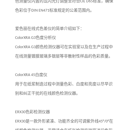
色测量仪内置的氙闪光灯调整至符合
CIE D65
标准，确保
。
色彩位于
DIN EN471
标准规定的公差范围内
爱色丽在线式色差仪的简单介绍如下：
ColorXRA G3
色度分析仪
ColorXRA G3
颜色检测仪器可在实验室以及在生产过程中
在线测量镀膜玻璃多银层等非散射性样品的色彩质量。
ColorXRA 45
白度仪
用于在纸浆制造过程中测量色彩、白度和亮度以尽早识
别和纠正干扰的在线颜色检测仪器。
ERX30
色彩检测仪器
ERX30
是一款外形紧凑、功能齐全的可调紫外线
45°/0°
在