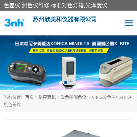
色差仪,测色仪维修,标准对色灯箱,光泽度仪
苏州欣美和仪器有限公司
3nh色差仪
色差宝
分光色差仪
DOHO色差仪
美能达色差计
爱色丽测色仪
当前位置：
首页
>
供应商机
>
爱色丽测色仪
> X-Rite爱色丽VS410联
3nh分光测色仪
非接触式在线测色仪
机色差仪
光泽度仪
涂层测厚仪
雾度透过率仪
TILO对色灯箱