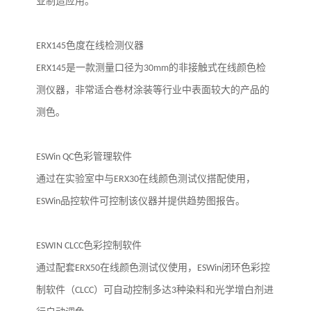
业制造应用。
ERX145
色度在线检测仪器
ERX145
是一款测量口径为
30mm
的非接触式在线颜色检
测仪器，非常适合卷材涂装等行业中表面较大的产品的
测色。
ESWin QC
色彩管理软件
通过在实验室中与
ERX30
在线颜色测试仪搭配使用，
ESWin
品控软件可控制该仪器并提供趋势图报告。
ESWIN CLCC
色彩控制软件
通过配套
ERX50
在线颜色测试仪使用，
ESWin
闭环色彩控
制软件（
CLCC
）可自动控制多达
3
种染料和光学增白剂进