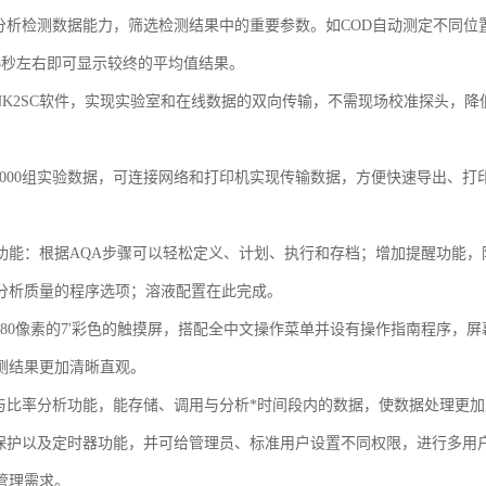
动分析检测数据能力，筛选检测结果中的重要参数。如
COD
自动测定不同位
5
秒左右即可显示较终的平均值结果。
NK2SC
软件，实现实验室和在线数据的双向传输，不需现场校准探头，降
000
组实验数据，可连接网络和打印机实现传输数据，方便快速导出、打
功能：根据
AQA
步骤可以轻松定义、计划、执行和存档；增加提醒功能，
分析质量的程序选项；溶液配置在此完成。
80
像素的
7'
彩色的触摸屏，搭配全中文操作菜单并设有操作指南程序，屏
测结果更加清晰直观。
势与比率分析功能，能存储、调用与分析*时间段内的数据，使数据处理更
码保护以及定时器功能，并可给管理员、标准用户设置不同权限，进行多用
管理需求。