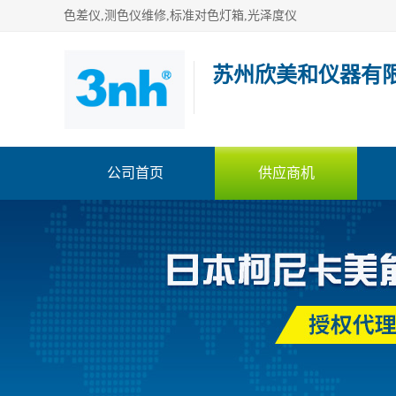
色差仪,测色仪维修,标准对色灯箱,光泽度仪
苏州欣美和仪器有
公司首页
供应商机