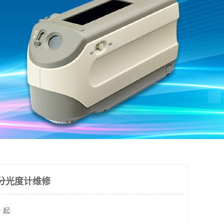
光分光度计维修
 起