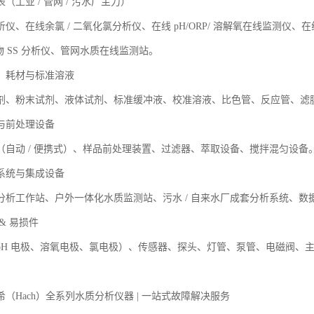
表（工业
/
管网
/
污水厂主力）
析仪、在线余氯
/
二氧化氯分析仪、在线
pH/ORP/
溶解氧在线监测仪、在
物
SS
分析仪、管网水质在线监测站。
、耗材与标准溶液
剂、粉末试剂、液体试剂、标准缓冲液、校准溶液、比色管、反应管、滤
与前处理设备
（自动
/
便携式）、样品前处理装置、过滤器、萃取设备、搅拌混匀设备
系统与集成设备
分析工作站、户外一体化水质监测站、污水
/
自来水厂成套分析系统、数
&
易损件
pH
电极、溶氧电极、氯电极）、传感器、探头、灯管、泵管、电磁阀、
希（
Hach
）全系列水质分析仪器
|
一站式故障解决服务