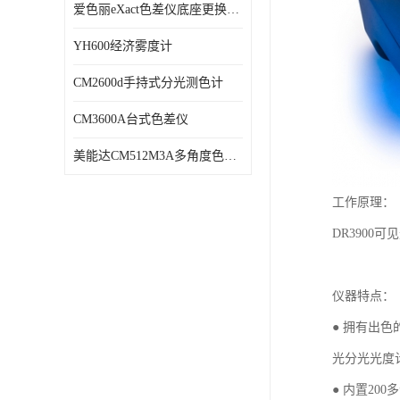
爱色丽eXact色差仪底座更换维修
YH600经济雾度计
CM2600d手持式分光测色计
CM3600A台式色差仪
美能达CM512M3A多角度色差仪维修
工作原理：
DR3900
可见
仪器特点：
● 拥有出
光分光光度
● 内置
200
多