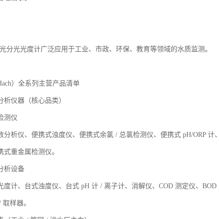
光分光光度计广泛应用于工业、市政、环保、教育等领域的水质监测。
Hach
）全系列主营产品清单
分析仪器（核心品类）
检测仪
数分析仪、便携式浊度仪、便携式余氯
/
总氯检测仪、便携式
pH/ORP
计
携式重金属检测仪。
分析设备
光度计、台式浊度仪、台式
pH
计
/
离子计、消解仪、
COD
测定仪、
BOD
/
取样器。