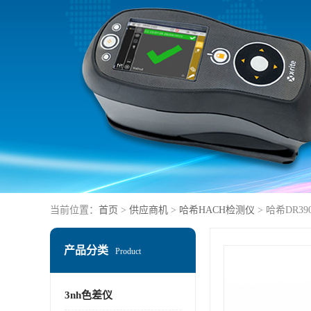
当前位置：
首页
>
供应商机
>
哈希HACH检测仪
> 哈希DR3
产品分类
Product
3nh色差仪