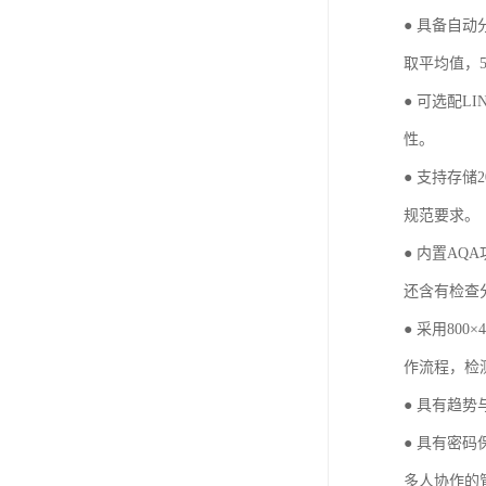
● 具备自
取平均值，
● 可选配
LI
性。
● 支持存储
2
规范要求。
● 内置
AQA
还含有检查
● 采用
800
×
4
作流程，检
● 具有趋
● 具有密
多人协作的