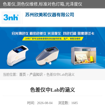
色差仪,测色仪维修,标准对色灯箱,光泽度仪
苏州欣美和仪器有限公司
3nh色差仪
分光色差仪
美能达色差计
当前位置：
首页
>
产品知识
> 色差仪中Lab的涵义
3nh分光测色仪
光泽度仪
色差仪中Lab的涵义
雾度透过率仪
时间：2026-08-04
浏览数：1685