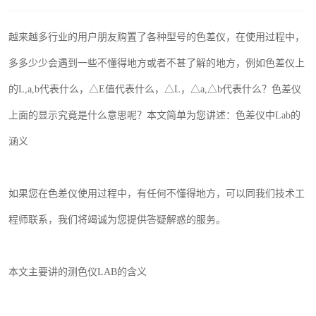
印刷密度仪
越来越多行业的用户朋友购置了各种型号的色差仪，在使用过程中，
色差仪维修
多多少少会遇到一些不懂得地方或者不甚了解的地方，例如
色差仪上
炉温仪维修
的
L,
a
,
b
代表什么
，
△
E
值代表什么，△
L
，△
a,
△
b
代表什么？色差仪
上面的显示究竟是什么意思呢？本文简单为您讲述：
色差仪中Lab的
行业色差仪
涵义
通用仪器产品
配色软件
如果您在色差仪使用过程中，有任何不懂得地方，可以同我们技术工
程师联系，我们将竭诚为您提供答疑解惑的服务。
印刷看样台
条码扫描仪维修
本文主要讲的测色仪
LAB
的含义