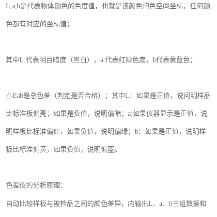
L,
a
,
b
是代表物体颜色的色度值，也就是该颜色的色空间坐标，任何颜
色都有
对应
的坐标值；
其中
L:
代表明百暗度（黑白），
a
:
代表红绿色度，
b
代表黄蓝色；
△
E
ab
是总色差（判定是否合格）；其中
L
：如果是正值，说问明样品
比标准板偏亮；如果是负值，说明偏暗；
a
:
如果仪器显示是正值，说
明样板比标准偏红，如果负值，说明偏绿；
b
：如果是正值，说明样
板比标准偏黄，如果负值，说明偏蓝。
色差仪的分析原理：
自动比较样板与被检品之间的颜色差异，内输出
L
、
a
、
b
三组数据和