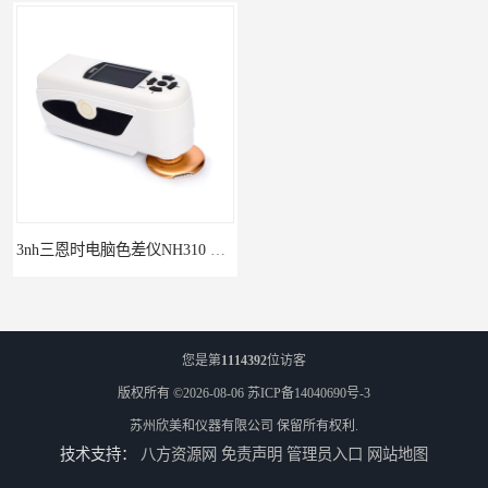
3nh三恩时电脑色差仪NH310 便携式精密色差仪
DOHO东宏D604四光源对色灯箱
您是第
1114392
位访客
版权所有 ©2026-08-06
苏ICP备14040690号-3
苏州欣美和仪器有限公司
保留所有权利.
技术支持：
八方资源网
免责声明
管理员入口
网站地图