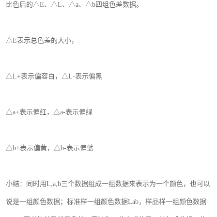
比色后的△
E
、△
L
、△
a
、△
b
四组色差数据。
△
E
表示
总色差的大小，
△
L+
表示偏容白，△
L-
表示偏黑
△
a+
表示偏红，△
a-
表示偏绿
△
b+
表示偏黄，△
b-
表示偏蓝
小结：同时用
L,
a
,
b
三个数据组成一组数据来表示为一个颜色，也可以
说是一组颜色数据；标准样一组颜色数据
Lab
，样品样一组颜色数据