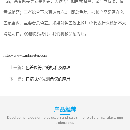
Lab
，两者的差异就是色差，表达为：偏白或偏黑，偏红或偏绿，偏
黄或偏蓝；三者综合下来表达为△
E
，即总色差。考核产品是否在允
差范围内，主要看总色差。如果对
色差仪上的
L,
a
,
b
代表什么
还是不太
清楚明白，欢迎联系我们，我们将教会您为止。
http://www.xmhmeter.com
上一篇：
色差仪符合的标准及原理
下一篇：
扫描式分光测色仪的应用
产品推荐
Development, design, production and sales in one of the manufacturing
enterprises