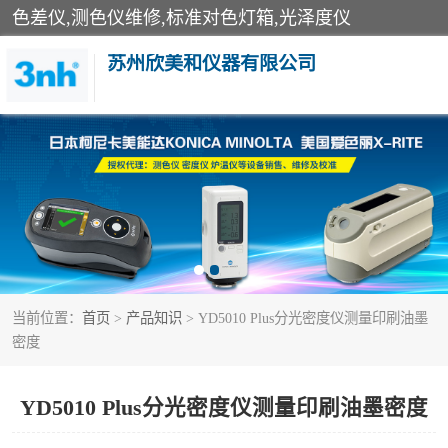
色差仪,测色仪维修,标准对色灯箱,光泽度仪
苏州欣美和仪器有限公司
3nh色差仪
分光色差仪
美能达色差计
当前位置：
首页
>
产品知识
> YD5010 Plus分光密度仪测量印刷油墨
3nh分光测色仪
密度
光泽度仪
YD5010 Plus分光密度仪测量印刷油墨密度
雾度透过率仪