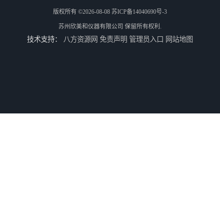
版权所有 ©2026-08-08
苏ICP备14040690号-3
苏州欣美和仪器有限公司
保留所有权利.
技术支持：
八方资源网
免责声明
管理员入口
网站地图
3nh三恩时基础版色差宝CR1
TS8210小型台式分光测色仪
3nh三恩时电脑色差仪NH310 便携式精密色差仪