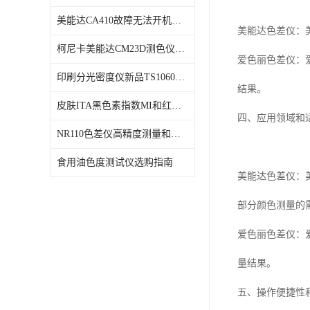
美能达CA410故障无法开机维修校准
美能达色差仪：
柯尼卡美能达CM23D测色仪维修校正
爱色丽色差仪：
印刷分光密度仪新品TS1060发布
结果。
皮肤ITA黑色素指数MI和红斑指数色差仪PS02发布
四、应用领域和
NR110色差仪高精度测量和智能分析lab色度
食用油色度测试仪选购指南
美能达色差仪：
部分颜色测量的
爱色丽色差仪：
量结果。
五、操作便捷性