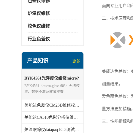
色差仪维修
面向专业用户和
炉温仪维修
二、技术原理和
校色仪维修
行业色差仪
产品知识
更多
美能达色差仪：
BYK4561光泽度仪维修micro?
测量结果。
gloss 60°
BYK4561（micro‑gloss 60°）无法校
准、数据不准及故障排查..
爱色丽色差仪：
美能达色差仪CM23D维修校准分析
量方法更加精确
美能达CA310色彩分析仪维修校准
三、性能指标和
炉温跟踪仪datapaq ET3测试仪维修