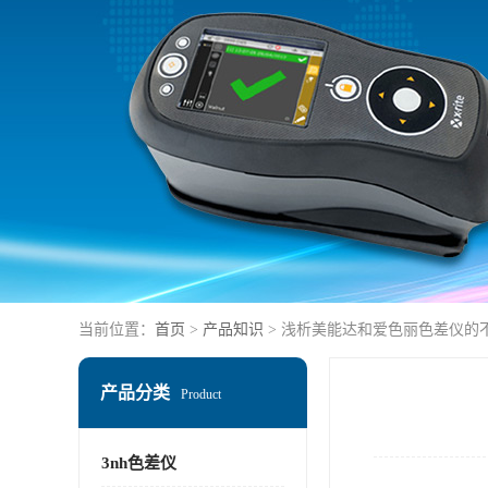
当前位置：
首页
>
产品知识
> 浅析美能达和爱色丽色差仪的
产品分类
Product
3nh色差仪