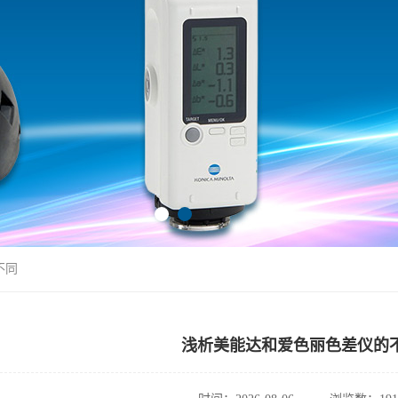
不同
浅析美能达和爱色丽色差仪的