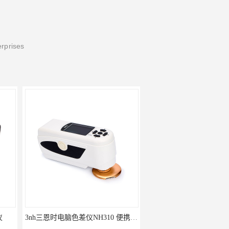
erprises
3nh三恩时电脑色差仪NH310 便携式精密色差仪
DOHO东宏D604四光源对色灯箱