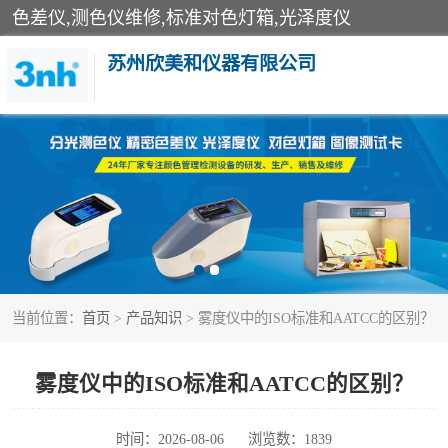
色差仪,测色仪维修,标准对色灯箱,光泽度仪
苏州欣美和仪器有限公司
3nh色差仪
分光色差仪
美能达色差计
当前位置：
首页
>
产品知识
> 雾度仪中的ISO标准和AATCC的区别？
3nh分光测色仪
光泽度仪
雾度仪中的ISO标准和AATCC的区别？
雾度透过率仪
时间：2026-08-06
浏览数：1839