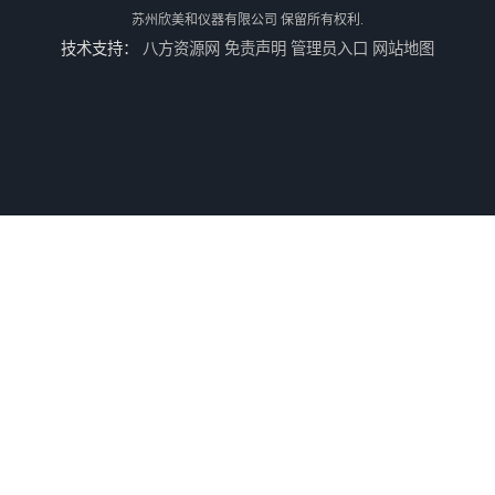
苏州欣美和仪器有限公司
保留所有权利.
技术支持：
八方资源网
免责声明
管理员入口
网站地图
DOHO东宏D604四光源对色灯箱
3nh三恩时TS7010分光精密色差仪
3nh三恩时基础版色差宝CR1