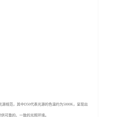
光源规范，其中
D50
代表光源的色温约为
5000K
，呈现出
提供可靠的、一致的光照环境。