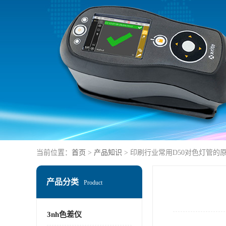
当前位置：
首页
>
产品知识
> 印刷行业常用D50对色灯管的
产品分类
Product
3nh色差仪