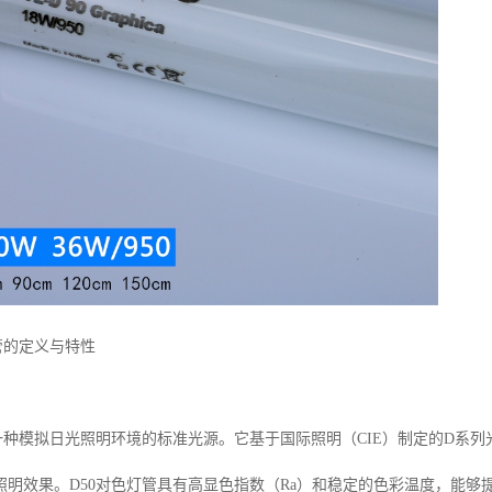
管的定义与特性
一种模拟日光照明环境的标准光源。它基于国际照明（
CIE
）制定的
D
系列
照明效果。
D50
对色灯管具有高显色指数（
Ra
）和稳定的色彩温度，能够