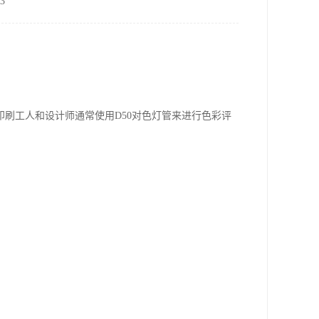
3
印刷工人和设计师通常使用
D50
对色灯管来进行色彩评