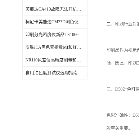
美能达CA410故障无法开机维修校准
柯尼卡美能达CM23D测色仪维修校正
二、印刷行业对
印刷分光密度仪新品TS1060发布
皮肤ITA黑色素指数MI和红斑指数色差仪PS02发布
印刷品作为视觉
NR110色差仪高精度测量和智能分析lab色度
验。因此，印刷
食用油色度测试仪选购指南
三、
D50
对色灯
色彩准确性：
D5
彩至关重要。