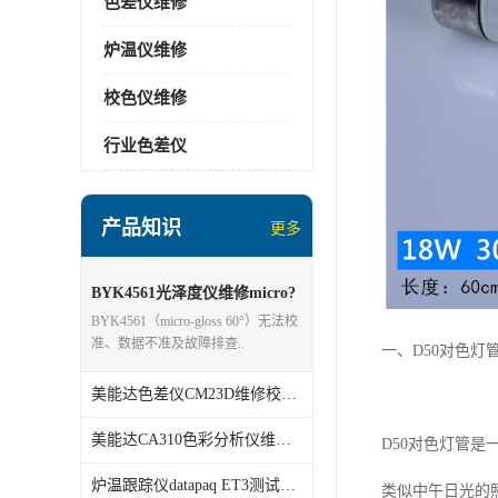
色差仪维修
炉温仪维修
校色仪维修
行业色差仪
产品知识
更多
BYK4561光泽度仪维修micro?
gloss 60°
BYK4561（micro‑gloss 60°）无法校
准、数据不准及故障排查..
一、
D50
对色灯
美能达色差仪CM23D维修校准分析
美能达CA310色彩分析仪维修校准
D50
对色灯管是
炉温跟踪仪datapaq ET3测试仪维修
类似中午日光的