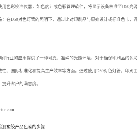
使用色彩校准仪器，如色度计或色彩管理软件，将显示设备校准至
D50
光
品：在
D50
对色灯管的照明下，通过比对印刷品与原始设计或标准色卡，
印刷行业的应用提供了一种可靠、准确的光照环境，对于确保印刷品的色
致性、国际标准化和提高生产效率等方面。通过使用
D50
对色灯管，印刷
，提升客户的满意度。
eter.com
检测塑胶产品色差的步骤