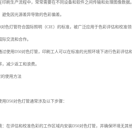
在印刷生产流程中，常常需要在不同设备和软件之间传输和处理图像数据
，避免因光源差异导致的色彩偏差。
0
对色灯管符合国际照明（
CIE
）的标准，被广泛应用于色彩评估和校准领
国际交流和合作。
通过使用
D50
对色灯管，印刷工人可以在标准的光照环境下进行色彩评估
率，减少返工和浪费。
管的使用方法
使用
D50
对色灯管通常涉及以下步骤：
境：在评估和校准色彩的工作区域内安装
D50
对色灯管，并确保环境无其