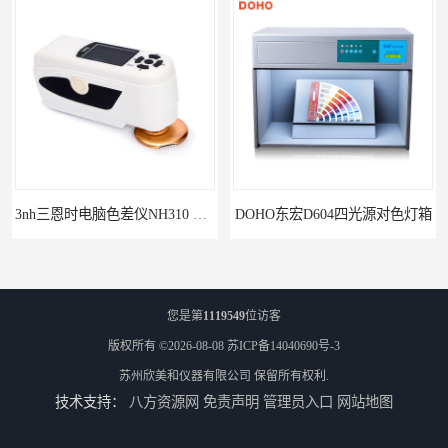
3nh三恩时电脑色差仪NH310 便携式精密色差仪
DOHO东宏D604四光源对色灯箱
您是第
1119549
位访客
版权所有 ©2026-08-08
苏ICP备14040690号-3
苏州欣美和仪器有限公司
保留所有权利.
技术支持：
八方资源网
免责声明
管理员入口
网站地图