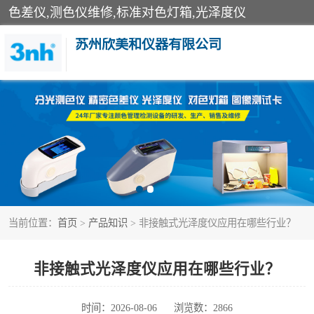
色差仪,测色仪维修,标准对色灯箱,光泽度仪
苏州欣美和仪器有限公司
3nh色差仪
分光色差仪
美能达色差计
当前位置：
首页
>
产品知识
> 非接触式光泽度仪应用在哪些行业？
3nh分光测色仪
光泽度仪
非接触式光泽度仪应用在哪些行业？
雾度透过率仪
时间：2026-08-06
浏览数：2866