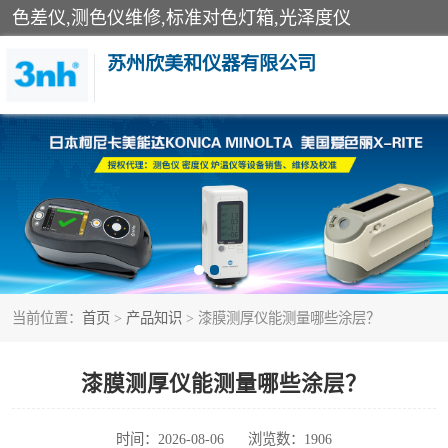
色差仪,测色仪维修,标准对色灯箱,光泽度仪
苏州欣美和仪器有限公司
3nh色差仪
分光色差仪
美能达色差计
当前位置：
首页
>
产品知识
> 漆膜测厚仪能测量哪些涂层？
3nh分光测色仪
光泽度仪
漆膜测厚仪能测量哪些涂层？
雾度透过率仪
时间：2026-08-06
浏览数：1906