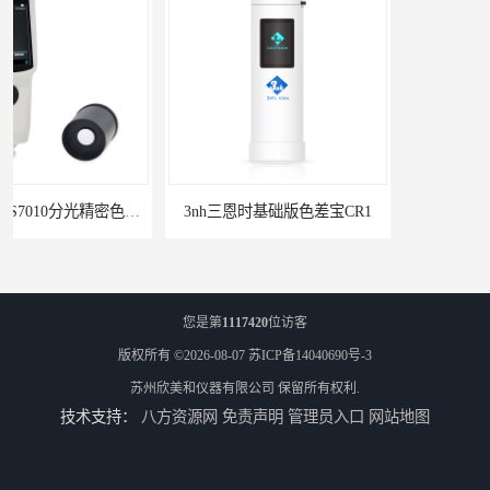
3nh三恩时基础版色差宝CR1
TS8210小型台式分光测色仪
您是第
1117420
位访客
版权所有 ©2026-08-07
苏ICP备14040690号-3
苏州欣美和仪器有限公司
保留所有权利.
技术支持：
八方资源网
免责声明
管理员入口
网站地图
3nh三恩时电脑色差仪NH310 便携式精密色差仪
DOHO东宏D604四光源对色灯箱