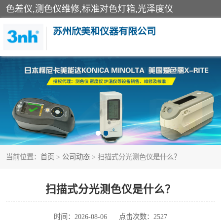
色差仪,测色仪维修,标准对色灯箱,光泽度仪
苏州欣美和仪器有限公司
3nh色差仪
分光色差仪
美能达色差计
当前位置：
首页
>
公司动态
> 扫描式分光测色仪是什么？
3nh分光测色仪
光泽度仪
扫描式分光测色仪是什么？
雾度透过率仪
时间：2026-08-06
点击次数：2527