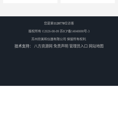
您是第
1120770
位访客
版权所有 ©2026-08-09
苏ICP备14040690号-3
苏州欣美和仪器有限公司
保留所有权利.
技术支持：
八方资源网
免责声明
管理员入口
网站地图
3nh三恩时基础版色差宝CR1
TS8210小型台式分光测色仪