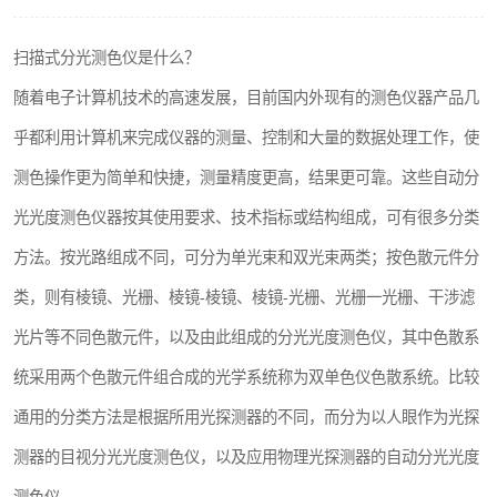
印刷密度仪
扫描式分光测色仪是什么？
色差仪维修
随着电子计算机技术的高速发展，目前国内外现有的测色仪器产品几
炉温仪维修
乎都利用计算机来完成仪器的测量、控制和大量的数据处理工作，使
测色操作更为简单和快捷，测量精度更高，结果更可靠。这些自动分
行业色差仪
光光度测色仪器按其使用要求、技术指标或结构组成，可有很多分类
通用仪器产品
方法。按光路组成不同，可分为单光束和双光束两类；按色散元件分
配色软件
类，则有棱镜、光栅、棱镜-棱镜、棱镜-光栅、光栅一光栅、干涉滤
光片等不同色散元件，以及由此组成的分光光度测色仪，其中色散系
印刷看样台
统采用两个色散元件组合成的光学系统称为双单色仪色散系统。比较
条码扫描仪维修
通用的分类方法是根据所用光探测器的不同，而分为以人眼作为光探
测器的目视分光光度测色仪，以及应用物理光探测器的自动分光光度