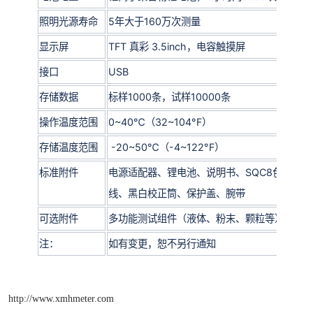
照明光源寿命
5年大于160万次测量
显示屏
TFT 真彩 3.5inch，电容触摸屏
接口
USB
存储数据
标样1000条，试样10000条
操作温度范围
0~40℃（32~104°F）
存储温度范围
-20~50℃（-4~122°F）
标准附件
电源适配器、锂电池、说明书、SQC8色彩管
线、黑白校正筒、保护盖、腕带
可选附件
多功能测试组件（液体、粉末、颗粒等）,微型
注：
如有变更，恕不另行通知
http://www.xmhmeter.com