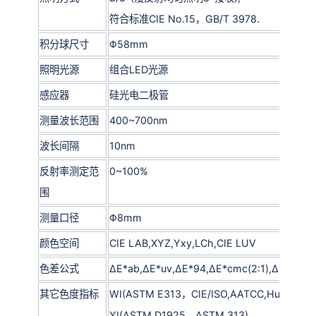
符合标准CIE No.15，GB/T 3978.
积分球尺寸
Φ58mm
照明光源
组合LED光源
感应器
硅光电二极管
测量波长范围
400~700nm
波长间隔
10nm
反射率测定范
0~100%
围
测量口径
Φ8mm
颜色空间
CIE LAB,XYZ,Yxy,LCh,CIE LUV
色差公式
ΔE*ab,ΔE*uv,ΔE*94,ΔE*cmc(2:1),ΔE*cmc(1
其它色度指标
WI(ASTM E313，CIE/ISO,AATCC,Hunter)，
YI(ASTM D1925，ASTM 313),