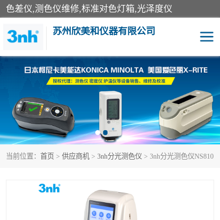
色差仪,测色仪维修,标准对色灯箱,光泽度仪
苏州欣美和仪器有限公司
3nh色差仪
色差宝
分光色差仪
DOHO色差仪
美能达色差计
爱色丽测色仪
当前位置：
首页
>
供应商机
>
3nh分光测色仪
> 3nh分光测色仪NS810
3nh分光测色仪
非接触式在线测色仪
光泽度仪
涂层测厚仪
雾度透过率仪
TILO对色灯箱