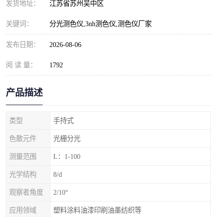
发货地址：
江苏省苏州吴中区
关键词：
分光测色仪,3nh测色仪,测色仪厂家
发布日期：
2026-08-06
阅 读 量：
1792
产品描述
类型
手持式
色散元件
光栅分光
测量范围
L：1-100
光学结构
8/d
观察者角度
2/10°
应用领域
塑料涂料油漆印刷油墨纺织等