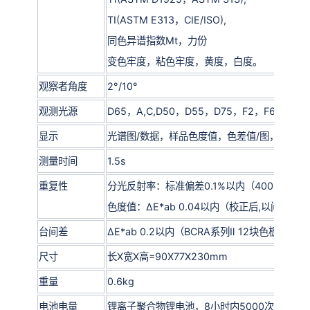
TI(ASTM E313，CIE/ISO),
同色异谱指数Mt，力份
变色牢度，粘色牢度，黄度，白度。
观察者角度
2°/10°
观测光源
D65，A,C,D50，D55，D75，F2，F6，F7，F8
显示
光谱图/数据，样品色度值，色差值/图，合格/
测量时间
1.5s
重复性
分光反射率：标准偏差0.1%以内（400~700n
色度值：ΔE*ab 0.04以内（校正后,以间隔5
台间差
ΔE*ab 0.2以内（BCRA系列Ⅱ 12块色板测量
尺寸
长X宽X高=90X77X230mm
重量
0.6kg
电池电量
锂离子聚合物锂电池，8小时内5000次