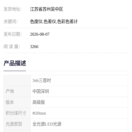
发货地址：
江苏省苏州吴中区
关键词：
色度仪,色差仪,色彩色差计
发布日期：
2026-08-07
阅 读 量：
3266
产品描述
3nh三恩时
产地
中国深圳
版本
高级版
积分球尺寸
Φ20mm
光源类型
全光谱LED光源