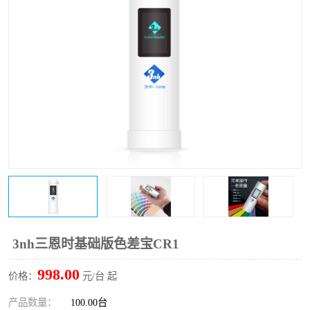
印刷密度仪
图像测试卡
色差仪维修
美能达色差仪维修
炉温仪维修
校色仪维修
行业色差仪
区域测色仪
通用仪器产品
彩谱色差仪
配色软件
色差仪配件
印刷看样台
哈希HACH检测仪
3nh三恩时基础版色差宝CR1
条码扫描仪维修
998.00
价格：
元/台 起
产品数量：
100.00台