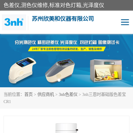
色差仪,测色仪维修,标准对色灯箱,光泽度仪
苏州欣美和仪器有限公司
3nh色差仪
色差宝
分光色差仪
DOHO色差仪
美能达色差计
爱色丽测色仪
当前位置：
首页
>
供应商机
>
3nh色差仪
> 3nh三恩时基础版色差宝
3nh分光测色仪
非接触式在线测色仪
CR1
光泽度仪
涂层测厚仪
雾度透过率仪
TILO对色灯箱