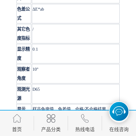
色差公
ΔE*ab
式
其它色
/
度指标
显示精
0.1
度
观察者
10°
角度
观测光
D65
源
显示
样品色度值，色差值，合格/不合格结果，颜色
仿真，颜色偏向,反射率（部分通过手机APP实
现）
首页
产品分类
热线电话
在线咨询