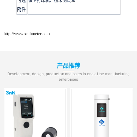
可选
微型打印机、粉末测试盒
附件
http://www.xmhmeter.com
产品推荐
Development, design, production and sales in one of the manufacturing
enterprises