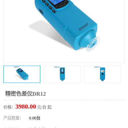
印刷密度仪
图像测试卡
色差仪维修
美能达色差仪维修
炉温仪维修
校色仪维修
行业色差仪
区域测色仪
通用仪器产品
彩谱色差仪
配色软件
色差仪配件
印刷看样台
哈希HACH检测仪
精密色差仪DR12
条码扫描仪维修
3980.00
价格：
元/台 起
产品数量：
0.00台