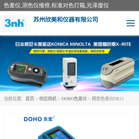
色差仪,测色仪维修,标准对色灯箱,光泽度仪
苏州欣美和仪器有限公司
3nh色差仪
色差宝
分光色差仪
DOHO色差仪
美能达色差计
爱色丽测色仪
当前位置：
首页
>
供应商机
>
DOHO色差仪
> 精密色差仪DR12
3nh分光测色仪
非接触式在线测色仪
光泽度仪
涂层测厚仪
雾度透过率仪
TILO对色灯箱