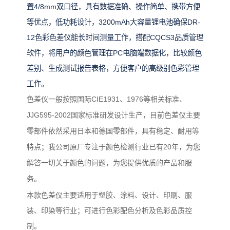
置4/8mm双口径，具有数据准确、操作简单、携带方便
等优点，低功耗设计，3200mAh大容量锂电池确保DR-
12色彩色差仪能长时间测量工作，搭配CQCS3品质管理
软件，将用户的颜色管理在PC电脑端数据化，比较颜色
差别、生成测试报告表格，方便客户的高级别色彩管理
工作。
色差仪一般按照国际
CIE1931
、
1976
等相关标准、
JJG595-2002
国家标准研发设计生产，目前色差仪主要
零部件依然采用日本和德国零部件，具有稳定、耐用等
特点；我公司原厂专注于颜色检测行业已有
20
年，为您
解答一切关于颜色的问题，为您提供优质的产品和服
务。
本款色差仪主要适用于塑胶、涂料、设计、印刷、服
装、印染等行业；可进行色彩配色分析及色彩品质控
制。