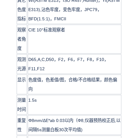
其它
WI(ASTM E313，ISO R457,Hunter)，YI(ASTM
色度
E313),沾色牢度，变色牢度，JPC79，
指标
BFD(1.5:1)，FMCII
观察
CIE 10°标准观察者
者角
度
观测
D65,A,C,D50，F2，F6，F7，F8，F10，
光源
F11,F12
显示
色度值，色差值/图，合格/不合格结果，颜色偏
向
测量
1.5s
时间
重复
Φ8mm/ΔE*ab 0.03以内（Φ8,仪器预热校正后,以
性
间隔5s测量白板30次平均值)