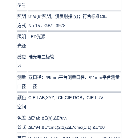
型号
照明
8°/d(8°照明，漫反射接收)；符合标准CIE
方式
No.15，GB/T 3978
照明
LED光源
光源
感应
硅光电二极管
器
测量
双口径：Φ8mm平台测量口径、Φ4mm平台测量
口径
口径
颜色
CIE LAB,XYZ,LCh,CIE RGB，CIE LUV
空间
色差
ΔE*ab,ΔE(h),ΔE*uv，
公式
ΔE*94,ΔE*cmc(2:1),ΔE*cmc(1:1),ΔE*00