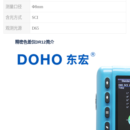
测量口径
Φ8mm
含光方式
SCI
观测光源
D65
精密色差仪DR12
简介