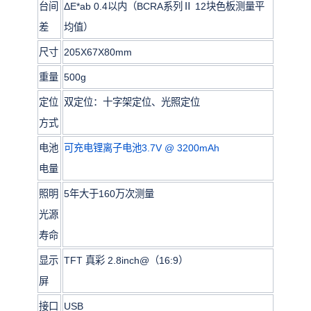
台间
ΔE*ab 0.4以内（BCRA系列Ⅱ 12块色板测量平
差
均值）
尺寸
205X67X80mm
重量
500g
定位
双定位：十字架定位、光照定位
方式
电池
可充电锂离子电池3.7V @ 3200mAh
电量
照明
5年大于160万次测量
光源
寿命
显示
TFT 真彩 2.8inch@（16:9）
屏
接口
USB