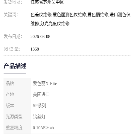
发货地址：
江苏省苏州吴中区
关键词：
色差仪维修,爱色丽测色仪维修,爱色丽维修,进口测色仪
维修,分光光度仪维修
发布日期：
2026-08-08
阅 读 量：
1368
产品描述
品牌
爱色丽X-Rite
产地
美国进口
版本
SP系列
光源类型
钨丝灯
重复精度
0.10ΔE＊ab