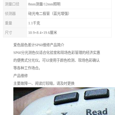
测量口径
8mm测量/12mm照明
侦测器
硅光电二极管（蓝光增强）
重量
1.1千克
尺寸
10.9×8.4×19.6厘米
爱色丽色差计SP60维修
产品简介
SP60
分光测色仪
适合化验室和现场色彩管理的经济实惠
的便携式分光仪。可以使用于颜色检测、现场色彩确认
等各种工作场合。
产品维修
主要
故障一、阅读灯较暗，请及时更换