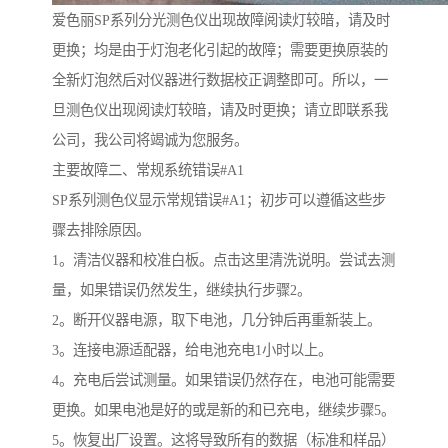
爱色丽
SP
系列分光测色仪出现故障阅读灯较暗，请及时
更换；均是由于灯泡老化引起的故障；需要更换原装的
全新灯泡然后对仪器进行数据校正调整即可。所以，一
旦测色仪出现阅读灯较暗，请及时更换；请立即联系我
公司，我公司将竭诚为您服务。
主要
故障二、常规系统错误#A1
SP
系列测色仪显示常规错误
#A1
；初步可以遵循这些步
骤去排除原因。
1
。清洁仪器和校准白板。点击这里清洗说明。尝试去测
量，如果错误仍然发生，继续执行步骤
2
。
2
。断开仪器电源，取下电池，几分钟后再重新装上。
3
。连接电源适配器，给电池充电
1
小时以上。
4
。充电后尝试测量。如果错误仍然存在，电池可能需要
更换。如果电池是好的或是新的和已充电，继续步骤
5
。
5
。恢复出厂设置。这将导致所有的数据（标准和样品）