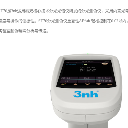
ST70是3nh运用泰双核心技术分光光谱仪研发的分光测色仪，采用内置光
度与操作的便捷性。ST70分光测色仪重复性ΔE*ab 轻松控制在0.02以内，
实验室颜色精确分析与传递。