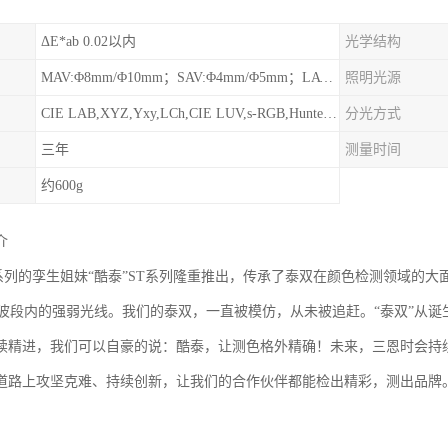
ΔE*ab 0.02以内
光学结构
MAV:Φ8mm/Φ10mm；SAV:Φ4mm/Φ5mm；LAV:1x3mm
照明光源
CIE LAB,XYZ,Yxy,LCh,CIE LUV,s-RGB,HunterLab,βxy,DIN Lab99,Munsell(C/2)
分光方式
三年
测量时间
约600g
介
TS系列的孪生姐妹“酷泰”ST系列隆重推出，传承了泰双在颜色检测领域的
100nm波段内的强弱光线。我们的泰双，一直被模仿，从未被追赶。“泰双”
续精进，我们可以自豪的说：酷泰，让测色格外精确！未来，三恩时会持续
道路上攻坚克难、持续创新，让我们的合作伙伴都能检出精彩，测出品牌