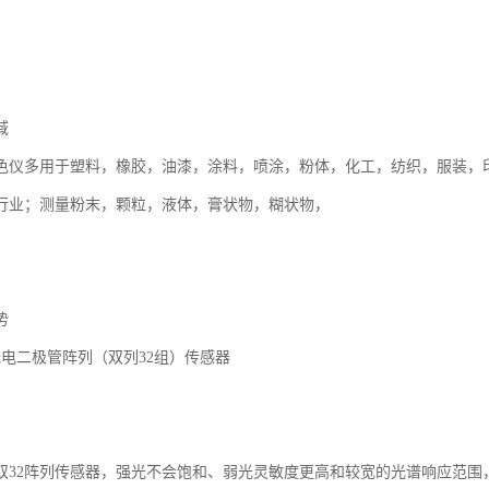
域
色仪多用于塑料，橡胶，油漆，涂料，喷涂，粉体，化工，纺织，服装，
行业；测量粉末，颗粒，液体，膏状物，糊状物，
势
光电二极管阵列（双列32组）传感器
双32阵列传感器，强光不会饱和、弱光灵敏度更高和较宽的光谱响应范围