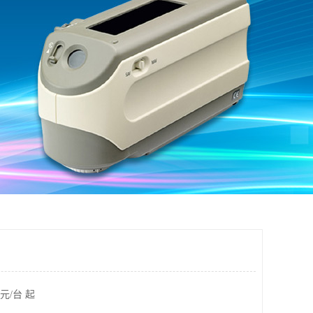
元/台 起