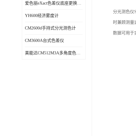
爱色丽eXact色差仪底座更换维修
分光测色仪
YH600经济雾度计
时兼顾测量速
CM2600d手持式分光测色计
数据可用于
CM3600A台式色差仪
美能达CM512M3A多角度色差仪维修