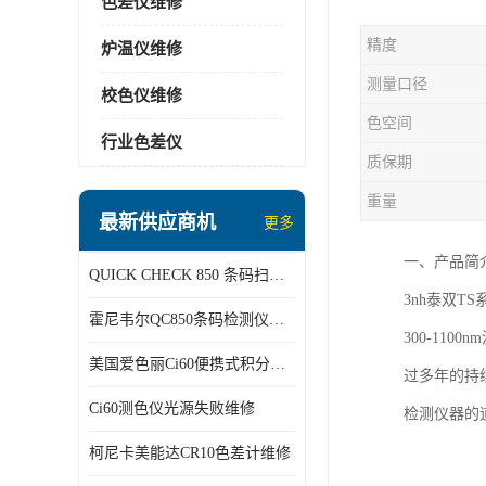
色差仪维修
精度
炉温仪维修
测量口径
校色仪维修
色空间
行业色差仪
质保期
重量
最新供应商机
更多
一、产品简
QUICK CHECK 850 条码扫描仪维修
3nh泰双
霍尼韦尔QC850条码检测仪维修
300-1
美国爱色丽Ci60便携式积分球分光光度仪
过多年的持
Ci60测色仪光源失败维修
检测仪器的
柯尼卡美能达CR10色差计维修