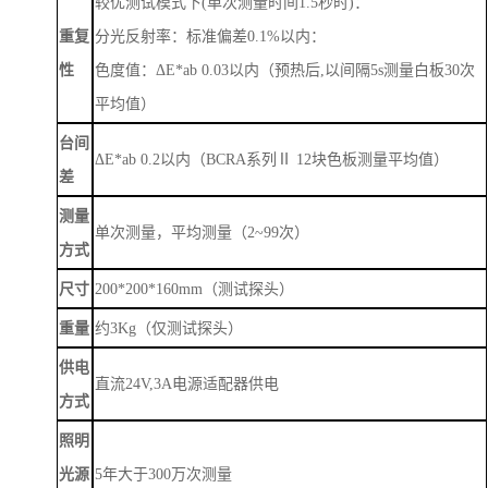
较优测试模式下
(单次测量时间1.5秒时)：
重复
分光反射率：标准偏差
0.1%以内：
性
色度值：
ΔE*ab 0.03以内（预热后,以间隔5s测量白板30次
平均值）
台间
ΔE*ab 0.2以内（BCRA系列Ⅱ 12块色板测量平均值）
差
测量
单次测量，平均测量（
2~99次）
方式
尺寸
200*200*160mm（测试探头）
重量
约
3Kg（仅测试探头）
供电
直流
24V,3A电源适配器供电
方式
照明
光源
5年大于300万次测量