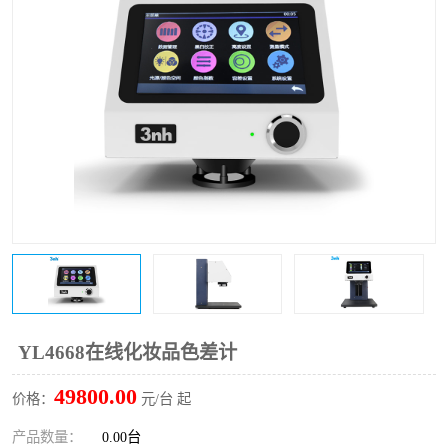
印刷密度仪
图像测试卡
色差仪维修
美能达色差仪维修
炉温仪维修
校色仪维修
行业色差仪
区域测色仪
通用仪器产品
彩谱色差仪
配色软件
色差仪配件
印刷看样台
哈希HACH检测仪
YL4668在线化妆品色差计
条码扫描仪维修
49800.00
价格：
元/台 起
产品数量：
0.00台