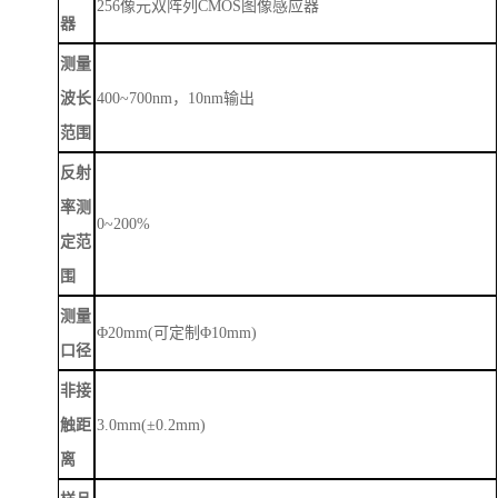
256像元双阵列CMOS图像感应器
器
测量
波长
400~700nm，10nm输出
范围
反射
率测
0~200%
定范
围
测量
Φ20mm(可定制Φ10mm)
口径
非接
触距
3.0mm(±0.2mm)
离