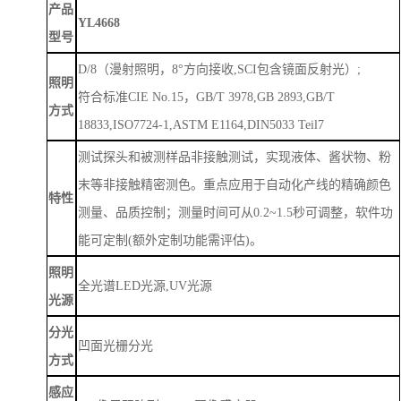
产品
YL4668
型号
D/8（漫射照明，8°方向接收,SCI包含镜面反射光）;
照明
符合标准
CIE No.15，GB/T 3978,GB 2893,GB/T
方式
18833,ISO7724-1,ASTM E1164,DIN5033 Teil7
测试探头和被测样品非接触测试，实现液体、酱状物、粉
末等非接触精密测色。重点应用于自动化产线的精确颜色
特性
测量、品质控制；测量时间可从
0.2~1.5秒可调整，软件功
能可定制(额外定制功能需评估)。
照明
全光谱
LED光源,UV光源
光源
分光
凹面光栅分光
方式
感应