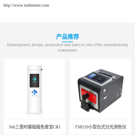
http://www.xmhmeter.com
产品推荐
Development, design, production and sales in one of the manufacturing
enterprises
3nh三恩时基础版色差宝CR1
TS8210小型台式分光测色仪