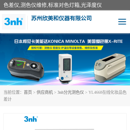
色差仪,测色仪维修,标准对色灯箱,光泽度仪
苏州欣美和仪器有限公司
3nh色差仪
色差宝
分光色差仪
DOHO色差仪
美能达色差计
爱色丽测色仪
当前位置：
首页
>
供应商机
>
3nh分光测色仪
> YL4668在线化妆品色
3nh分光测色仪
非接触式在线测色仪
差计
光泽度仪
涂层测厚仪
雾度透过率仪
TILO对色灯箱