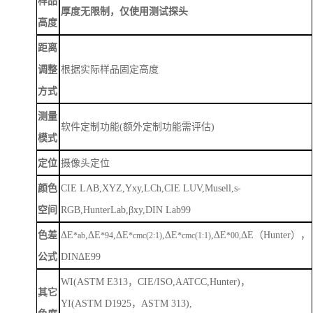
样品
厚度无限制，仅使用测试探头
高度
距离
调整
根据实际样品固定高度
方式
测量
软件定制功能
(额外定制功能需评估)
模式
定位
摄像头定位
颜色
CIE LAB,XYZ,Yxy,LCh,CIE LUV,Musell,s-
空间
RGB,HunterLab,βxy,DIN Lab99
色差
ΔE
,ΔE
,ΔE
,ΔE
,ΔE
ΔE（Hunter），
*ab
*94
*cmc(2:1)
*cmc(1:1)
*00,
公式
DINΔE99
WI(ASTM E313，CIE/ISO,AATCC,Hunter)，
其它
YI(ASTM D1925，ASTM 313),