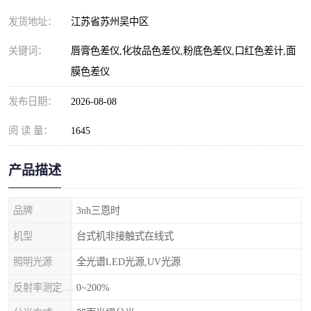
发货地址：
江苏省苏州吴中区
关键词：
唇膏色差仪,化妆品色差仪,粉底色差仪,口红色差计,面
膜色差仪
发布日期：
2026-08-08
阅 读 量：
1645
产品描述
品牌
3nh三恩时
机型
台式机非接触式在线式
照明光源
全光谱LED光源,UV光源
反射率测定范围
0~200%