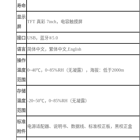
寿命
显示
TFT 真彩 7inch，电容触摸屏
屏
接口
USB，蓝牙®5.0
语言
简体中文，繁体中文
,English
操作
温度
0~40℃，0~85%RH（无凝露），海拔：低于2000m
范围
存储
温度
-20~50℃，0~85%RH（无凝露）
范围
标准
电源适配器、说明书、数据线、标准校正板，黑校正盒
附件