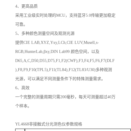
4、更高品质
采用工业级实时处理的
MCU，支持蓝牙5.0传输更加稳定
可靠。
5、多种颜色测量空间及观测光源
提供
CIE LAB,XYZ,Yxy,LCh,CIE LUV,Musell,s-
RGB,HunterLab,βxy,DIN Lab99 颜色空间，以及
D65,A,C,D50,D55,D75,F1,F2(CWF),F3,F4,F5,F6,F7(DLF
),F8,F9,F10(TPL5),F11(TL84),F12(TL83/U30)多种观测
光源，可以满足不同测量条件下的特殊测量需求。
6、高效
一个完整的测量周期只需
200毫秒，每天可测量超过40万
个样本。
YL4668非接触式分光测色仪
参数规格