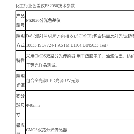
化工行业色差仪PS2050
技术参数
产品
PS2050分光色差仪
型号
照明
D/8 (漫射照明,8°方向接收),SCI/SCE(包含镜面反射光/去除镜面反
方式
18833,ISO7724-1,ASTM E1164,DIN5033 Teil7
采用
CMOS双路分光传感器,用于塑胶电子、油漆油墨、
特性
于荧光样品测量。
照明
组合全光谱
LED光源,UV光源
光源
积分
球尺
Φ40mm
寸
感应
CMOS双路分光传感器