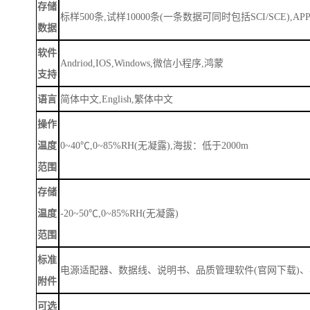
存储
标样
500条,试样10000条(一条数据可同时包括SCI/SCE),A
数据
软件
Andriod,IOS,Windows,微信小程序,鸿蒙
支持
语言
简体中文
,English,繁体中文
操作
温度
0~40℃,0~85%RH(无凝露),海拔：低于2000m
范围
存储
温度
-20~50℃,0~85%RH(无凝露)
范围
标准
电源适配器、数据线、说明书、品质管理软件
(官网下载)
附件
可选