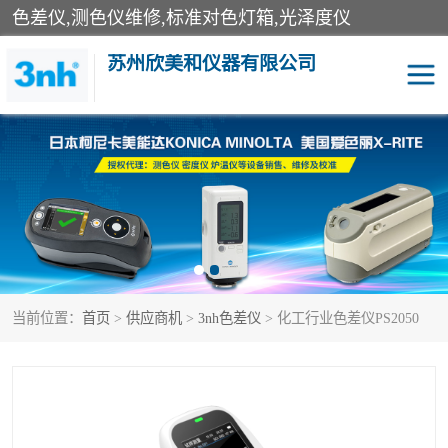
色差仪,测色仪维修,标准对色灯箱,光泽度仪
苏州欣美和仪器有限公司
3nh色差仪
色差宝
分光色差仪
DOHO色差仪
美能达色差计
爱色丽测色仪
当前位置：
首页
>
供应商机
>
3nh色差仪
> 化工行业色差仪PS2050
3nh分光测色仪
非接触式在线测色仪
光泽度仪
涂层测厚仪
雾度透过率仪
TILO对色灯箱