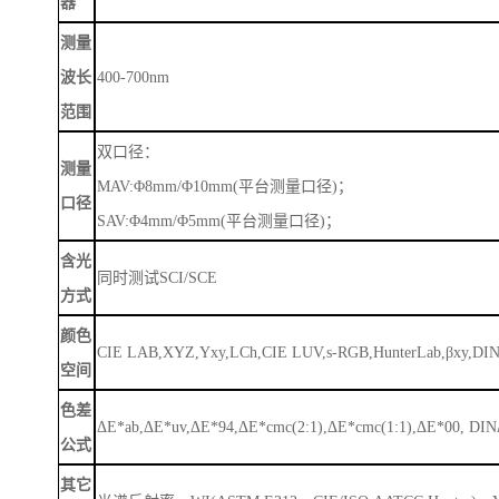
器
测量
波长
400-700nm
范围
双口径：
测量
MAV:Φ8mm/Φ10mm(平台测量口径)；
口径
SAV:Φ4mm/Φ5mm(平台测量口径)；
含光
同时测试
SCI/SCE
方式
颜色
CIE LAB,XYZ,Yxy,LCh,CIE LUV,s-RGB,HunterLab,βxy,DIN
空间
色差
ΔE*ab,ΔE*uv,ΔE*94,ΔE*cmc(2:1),ΔE*cmc(1:1),ΔE*00, DIN
公式
其它