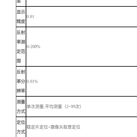
差
显示
0.01
精度
反射
率测
0-200%
定范
围
反射
率分
0.01%
辨率
测量
单次测量
,平均测量（2~99次）
方式
定位
稳定片定位
+摄像头取景定位
方式