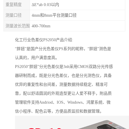
重复精度
ΔE*ab 0.03以内
测量口径
4mm和8mm平台测量口径
测量波长范围
400-700nm
化工行业色差仪PS2050
产品介绍
:
“胖妞”是国产分光色差仪
PS
系列的昵称，“胖妞”测色是
认真的，用户满意度高。
PS2050
“胖妞”分光色差仪是
3nh
采用
CMOS
双路分光传感
器研制而成，既是分光色差仪，也是分光测色仪，具备
优异的重复性和台间差，测量数据持续稳定、精准可
靠，配以舒适圆润的外观造型更让人爱不释手，附品质
管理软件支持
Andriod
、
IOS
、
Windows
、鸿蒙系统、微
信小程序、配色云等，方便品质监控和数据管理。