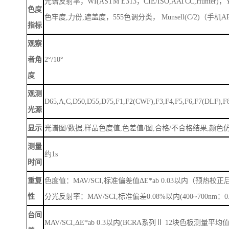
光谱反射率，
WI(ASTM E313，CIE/ISO,AATCC,Hunt
色度
色牢度,力份,遮盖度，555色调分类， Munsell(C/2)（手机
指标
观察
者角
2°/10°
度
观测
D65,A,C,D50,D55,D75,F1,F2(CWF),F3,F4,F5,F6,F7(DLF),F
光源
显示
光谱图
/数据,样品色度值,色差值/图,合格/不合格结果,颜色
测量
约
1s
时间
重复
色度值：
MAV/SCI,标准偏差值ΔE*ab 0.03以内（预热
性
分光反射率：
MAV/SCI,标准偏差0.08%以内(400~700nm：0
台间
MAV/SCI,ΔE*ab 0.3以内(BCRA系列Ⅱ 12块色板测量平均值