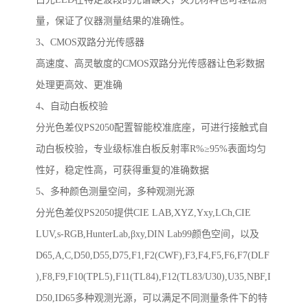
量，保证了仪器测量结果的准确性。
3
、
CMOS
双路分光传感器
高速度、高灵敏度的
CMOS
双路分光传感器让色彩数据
处理更高效、更准确
4
、自动白板校验
分光色差仪
PS2050
配置智能校准底座，可进行接触式自
动白板校验，专业级标准白板反射率
R%
≥
95%
表面均匀
性好，稳定性高，可获得重复的准确数据
5
、多种颜色测量空间，多种观测光源
分光色差仪
PS2050
提供
CIE LAB,XYZ,Yxy,LCh,CIE
LUV,s-RGB,HunterLab,
β
xy,DIN Lab99
颜色空间，以及
D65,A,C,D50,D55,D75,F1,F2(CWF),F3,F4,F5,F6,F7(DLF
),F8,F9,F10(TPL5),F11(TL84),F12(TL83/U30),U35,NBF,I
D50,ID65
多种观测光源，可以满足不同测量条件下的特