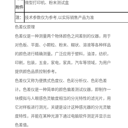
微型打印机、粉末测试盒
附件
注：
技术参数仅为参考
,以实际销售产品为准
色差仪原理
色差
仪
是
一种
测量两个物体颜色之间差别的仪器，用于
对
色板、
平面、小颗粒、粉末、糊状、溶液等各种样品
的颜色进行精确测量。
广泛应用于塑料，油漆，纺织，
印刷，包装，五金，家电，家具，汽车等领域，为用户
提供颜色品质控制参考。
色差
仪
又称为便携式色度仪、色彩分析仪、色彩色差
计。色差
仪
是一种简单的颜色偏差测试仪器，即制作一
块模拟与人眼感色灵敏度相当的分光特性的滤光片，用
它对样板进行测光，关键是设计这种感光器的分光灵敏
度特性，并能在某种光源下通过电脑软件测定并显示出
色差值。