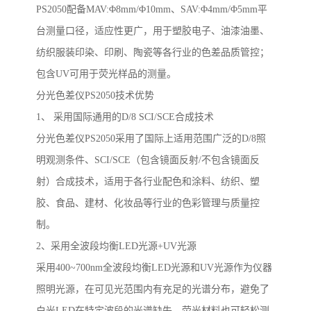
PS2050
配备
MAV:
Φ
8mm/
Φ
10mm
、
SAV:
Φ
4mm/
Φ
5mm
平
台测量口径，适应性更广，用于塑胶电子、油漆油墨、
纺织服装印染、印刷、陶瓷等各行业的色差品质管控；
包含
UV
可用于荧光样品的测量。
分光色差仪
PS2050
技术优势
1
、 采用国际通用的
D/8 SCI/SCE
合成技术
分光色差仪
PS2050
采用了国际上适用范围广泛的
D/8
照
明观测条件、
SCI/SCE
（包含镜面反射
/
不包含镜面反
射）合成技术，适用于各行业配色和涂料、纺织、塑
胶、食品、建材、化妆品等行业的色彩管理与质量控
制。
2
、采用全波段均衡
LED
光源
+UV
光源
采用
400~700nm
全波段均衡
LED
光源和
UV
光源作为仪器
照明光源，在可见光范围内有充足的光谱分布，避免了
白光
LED
在特定波段的光谱缺失，荧光材料也可轻松测