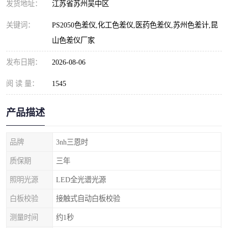
发货地址：
江苏省苏州吴中区
关键词：
PS2050色差仪,化工色差仪,医药色差仪,苏州色差计,昆
山色差仪厂家
发布日期：
2026-08-06
阅 读 量：
1545
产品描述
品牌
3nh三恩时
质保期
三年
照明光源
LED全光谱光源
白板校验
接触式自动白板校验
测量时间
约1秒