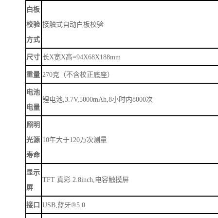
白板
校验
接触式自动白板校验
方式
尺寸
长X宽X高=94X68X188mm
重量
270克（不含校正底座）
电池
锂电池
,3.7V,5000mAh,8小时内8000次
电量
照明
光源
10年大于120万次测量
寿命
显示
TFT 真彩 2.8inch,电容触摸屏
屏
接口
USB,蓝牙®5.0