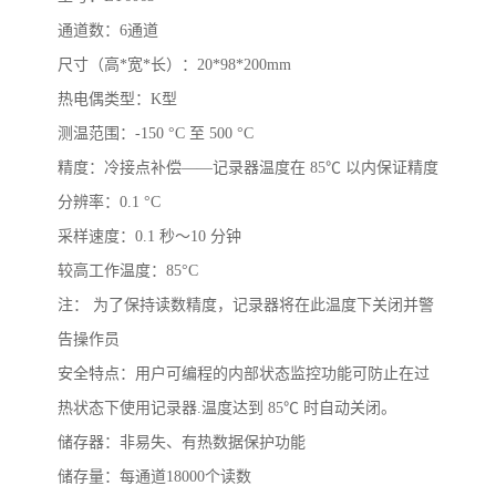
通道数
：
6
通道
尺寸（高
*
宽
*
长）
：
20*98*200mm
热电偶类型
：
K
型
测温范围
：
-150
°
C
至
500
°
C
精度
：
冷接点补偿
——记录器温度在
85
℃ 以内保证精度
分辨率
：
0.1
°
C
采样速度
：
0.1
秒～
10
分钟
较高工作温度
：
85
°
C
注：
为了保持读数精度，记录器将在此温度下关闭并警
告操作员
安全特点
：
用户可编程的内部状态监控功能可防止在过
热状态下使用记录器
.
温度达到
85
℃ 时自动关闭。
储存器
：
非易失、有热数据保护功能
储存量
：
每通道
18000
个读数