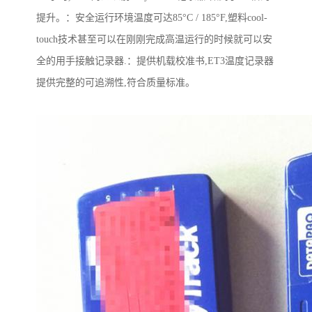
提升。
：
安全运行环境温度可达
85
°
C / 185
°
F,
塑料
cool-
touch
技术甚至可以在刚刚完成高温运行的时候就可以安
全的用手接触记录器
.
：
提供机载校准书
,ET3
温度记录器
提供完整的可追溯性
,
符合质量标准。