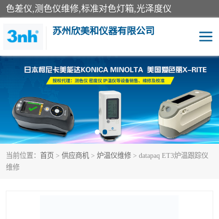
色差仪,测色仪维修,标准对色灯箱,光泽度仪
苏州欣美和仪器有限公司
3nh色差仪
色差宝
分光色差仪
DOHO色差仪
美能达色差计
爱色丽测色仪
当前位置：
首页
>
供应商机
>
炉温仪维修
> datapaq ET3炉温跟踪仪
3nh分光测色仪
非接触式在线测色仪
维修
光泽度仪
涂层测厚仪
雾度透过率仪
TILO对色灯箱