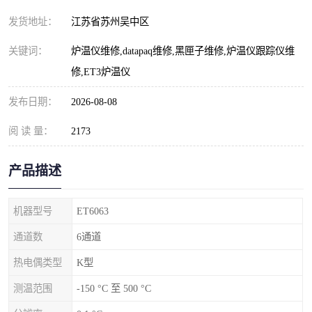
发货地址：
江苏省苏州吴中区
关键词：
炉温仪维修,datapaq维修,黑匣子维修,炉温仪跟踪仪维
修,ET3炉温仪
发布日期：
2026-08-08
阅 读 量：
2173
产品描述
机器型号
ET6063
通道数
6通道
热电偶类型
K型
测温范围
-150 °C 至 500 °C