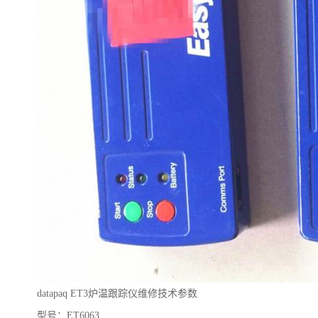
datapaq ET3炉温跟踪仪维修
技术参数
型号
：
ET6063