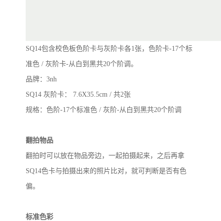
SQ14
包含校色板色阶卡与灰阶卡各
1
张，色阶卡
-17
个标
准色
/
灰阶卡
-
从白到黑共
20
个阶调。
品牌：
3nh
SQ14
灰阶卡：
7.6X35.5cm /
共
2
张
规格：色阶
-17
个标准色
/
灰阶
-
从白到黑共
20
个阶调
翻拍物品
翻拍时可以放在物品旁边，一起拍摄起来，之后再拿
SQ14
色卡与拍摄出来的照片比对，就可判断是否有色
偏。
标准色彩