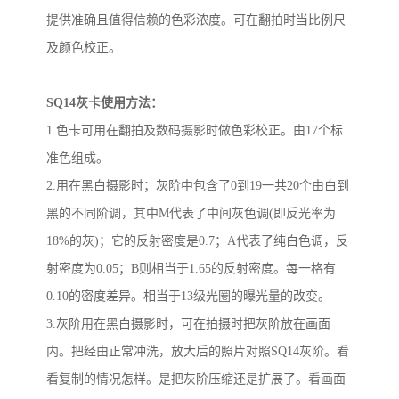
提供
准确
且值得信赖的色彩浓度。可在翻拍时当比例尺
及颜色校正。
SQ14
灰卡使用方法：
1.
色卡可用在翻拍及数码摄影时做色彩校正。由
17
个标
准色组成。
2.
用在黑白摄影时；灰阶中包含了
0
到
19
一共
20
个由白到
黑的不同阶调，其中
M
代表了中间灰色调
(
即反光率为
18%
的灰
)
；它的反射密度是
0.7
；
A
代表了纯白色调，反
射密度为
0.05
；
B
则相当于
1.65
的反射密度。每一格有
0.10
的密度差异。相当于
13
级光圈的曝光量的改变。
3.
灰阶用在黑白摄影时，可在拍摄时把灰阶放在画面
内。把经由正常冲洗，放大后的照片对照
SQ14
灰阶。看
看复制的情况怎样。是把灰阶压缩还是扩展了。看画面