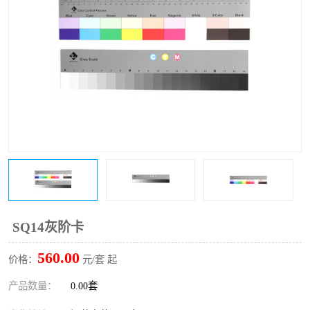
印刷密度仪
图像测试卡
色差仪维修
美能达色差仪维修
炉温仪维修
校色仪维修
行业色差仪
区域测色仪
通用仪器产品
彩谱色差仪
配色软件
色差仪配件
印刷看样台
哈希HACH检测仪
SQ14灰阶卡
条码扫描仪维修
560.00
价格：
元/套 起
产品数量：
0.00套