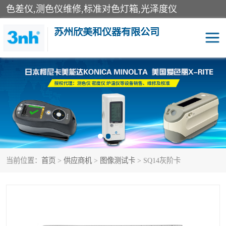
色差仪,测色仪维修,标准对色灯箱,光泽度仪
苏州欣美和仪器有限公司
3nh色差仪
色差宝
分光色差仪
DOHO色差仪
美能达色差计
爱色丽测色仪
当前位置：
首页
>
供应商机
>
图像测试卡
> SQ14灰阶卡
3nh分光测色仪
非接触式在线测色仪
光泽度仪
涂层测厚仪
雾度透过率仪
TILO对色灯箱