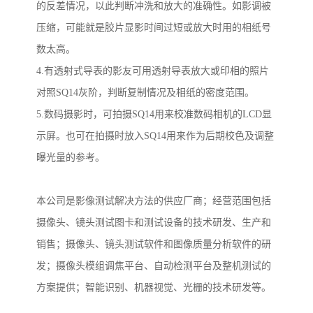
的反差情况，以此判断冲洗和放大的准确性。如影调被
压缩，可能就是胶片显影时间过短或放大时用的相纸号
数太高。
4.
有透射式导表的影友可用透射导表放大或印相的照片
对照
SQ14
灰阶，判断复制情况及相纸的密度范围。
5.
数码摄影时，可拍摄
SQ14
用来校准数码相机的
LCD
显
示屏。也可在拍摄时放入
SQ14
用来作为后期校色及调整
曝光量的参考。
本公司是影像测试解决方法的供应厂商；经营范围包括
摄像头、镜头测试图卡和测试设备的技术研发、生产和
销售；摄像头、镜头测试软件和图像质量分析软件的研
发；摄像头模组调焦平台、自动检测平台及整机测试的
方案提供；智能识别、机器视觉、光栅的技术研发等。