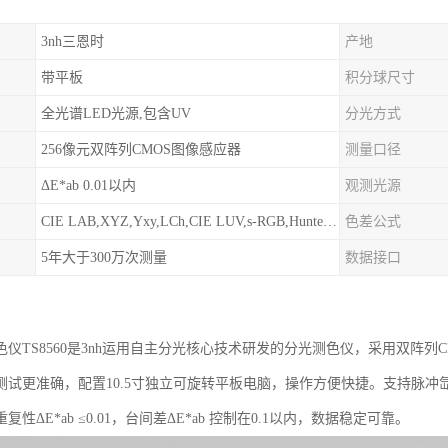
3nh三恩时
产地
带平板
积分球尺寸
全光谱LED光源,包含UV
分光方式
256像元双阵列CMOS图像感应器
测量口径
ΔE*ab 0.01以内
观测光源
CIE LAB,XYZ,Yxy,LCh,CIE LUV,s-RGB,HunterLab,βxy,DIN Lab99
色差公式
5年大于300万次测量
数据接口
色仪
TS8560是3nh运用自主分光核心技术研发的分光测色仪，采用双阵
测试更准确，配置10.5寸独立可旋转平板电脑，操作方便快捷。支持脉冲氙灯
性ΔE*ab ≤0.01，台间差ΔE*ab 控制在0.1以内，数据稳定可靠。