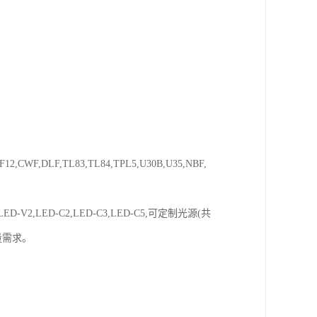
F12,CWF,DLF,TL83,TL84,TPL5,U30B,U35,NBF,
V1,LED-V2,LED-C2,LED-C3,LED-C5,可定制光源(共
量需求。