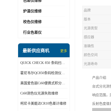
色差仪维修
品牌
炉温仪维修
版本
校色仪维修
光源类型
行业色差仪
感应器
准确性
最新供应商机
更多
颜色空间
QUICK CHECK 850 条码扫描仪维修
光源寿命
霍尼韦尔QC850条码检测仪维修
产品介绍
:
美国爱色丽Ci60便携式积分球分光光度仪
台式分光测
Ci60测色仪光源失败维修
响应范围，
柯尼卡美能达CR10色差计维修
反射色度值重复