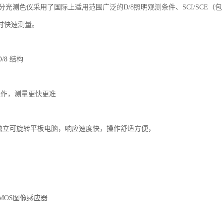
台式分光测色仪采用了国际上适用范围广泛的D/8照明观测条件、SCI/SC
E同时快速测量。
D/8 结构
操作，测量更快更准
5寸独立可旋转平板电脑，响应速度快，操作舒适方便，
MOS图像感应器