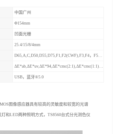
中国广州
Φ154mm
凹面光栅
25.4/15/8/4mm
D65,A,C,D50,D55,D75,F1,F2(CWF),F3,F4，F5，F6,F7(DLF),F8,F9，F10(TPL5),F11(TL84),F12(TL83/U30)
ΔE*ab,ΔE*uv,ΔE*94,ΔE*cmc(2:1),ΔE*cmc(1:1),ΔE*00, DINΔE99,ΔE(Hunter)
USB，蓝牙®5.0
列CMOS图像感应器具有较高的灵敏度和较宽的光谱
和LED两种照明方式，TS8560台式分光测色仪