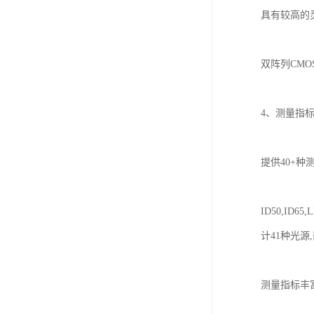
具有较高的
双阵列
CM
4、测量指
提供
40+种测量
ID50,ID65
计41种光
测量指标丰