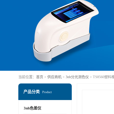
当前位置：
首页
>
供应商机
>
3nh分光测色仪
> TS8560塑
产品分类
Product
3nh色差仪