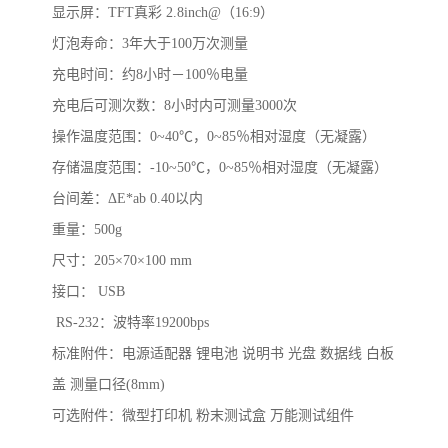
显示屏：
TFT
真彩
2.8inch@
（
16:9
）
灯泡寿命：
3
年大于
100
万次测量
充电时间：约
8
小时－
100
％电量
充电后可测次数：
8
小时内可测量
3000
次
操作温度范围：
0~40
℃，
0~85
％相对湿度（无凝露）
存储温度范围：
-10~50
℃，
0~85
％相对湿度（无凝露）
台间差：
Δ
E*ab 0.40
以内
重量：
500g
尺寸：
205
×
70
×
100 mm
接口：
USB
RS-232
：波特率
19200bps
标准附件：电源适配器
锂电池
说明书
光盘
数据线
白板
盖
测量口径
(8mm)
可选附件：微型打印机
粉末测试盒
万能测试组件