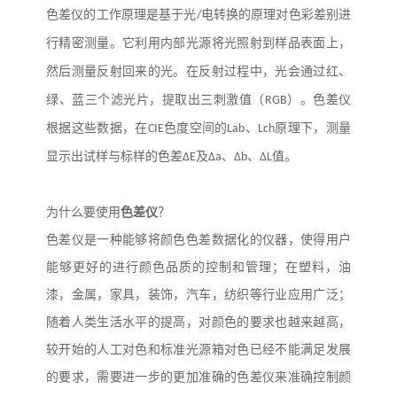
色差仪的工作原理是基于光
/
电转换的原理对色彩差别进
行精密测量。它利用内部光源将光照射到样品表面上，
然后测量反射回来的光。在反射过程中，光会通过红、
绿、蓝三个滤光片，提取出三刺激值（
RGB
）。色差仪
根据这些数据，在
CIE
色度空间的
Lab
、
Lch
原理下，测量
显示出试样与标样的色差
ΔE
及
Δa
、
Δb
、
ΔL
值。
为什么要使用
色差仪
？
色差仪是一种能够将颜色色差数据化的仪器，使得用户
能够更好的进行颜色品质的控制和管理；在塑料，油
漆，金属，家具，装饰，汽车，纺织等行业应用广泛；
随着人类生活水平的提高，对颜色的要求也越来越高，
较开始的人工对色和标准光源箱对色已经不能满足发展
的要求，需要进一步的更加准确的色差仪来准确控制颜