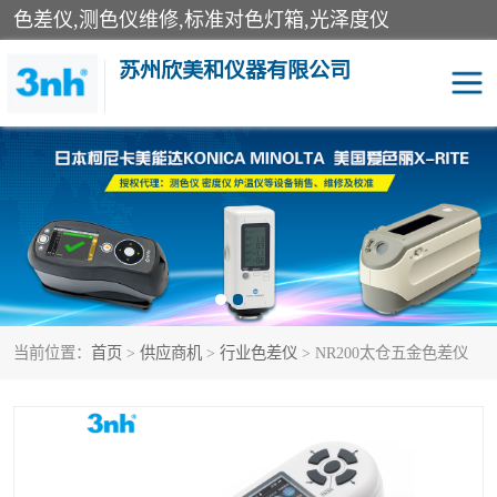
色差仪,测色仪维修,标准对色灯箱,光泽度仪
苏州欣美和仪器有限公司
3nh色差仪
色差宝
分光色差仪
DOHO色差仪
美能达色差计
爱色丽测色仪
当前位置：
首页
>
供应商机
>
行业色差仪
> NR200太仓五金色差仪
3nh分光测色仪
非接触式在线测色仪
光泽度仪
涂层测厚仪
雾度透过率仪
TILO对色灯箱