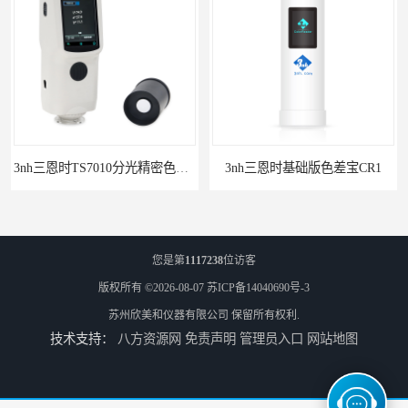
3nh三恩时TS7010分光精密色差仪
3nh三恩时基础版色差宝CR1
您是第
1117238
位访客
版权所有 ©2026-08-07
苏ICP备14040690号-3
苏州欣美和仪器有限公司
保留所有权利.
技术支持：
八方资源网
免责声明
管理员入口
网站地图
TS8210小型台式分光测色仪
3nh三恩时电脑色差仪NH310 便携式精密色差仪