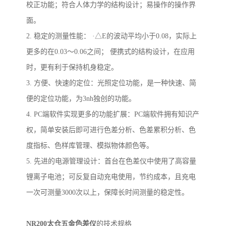
校正功能；符合人体力学的结构设计；易操作的操作界
面。
2.
稳定的测量性能： ·△
E
的波动平均小于
0.08
，实际上
更多的在
0.03
～
0.06
之间； 便携式的结构设计，在应用
时，更有利于保持机身稳定。
3.
方便、快速的定位：光照定位功能，是一种快速、简
便的定位功能，为
3nh
独创的功能。
4.
PC
端软件实现更多的功能扩展：
PC
端软件拥有知识产
权，简单安装后即可进行色差分析、色差累积分析、色
度指标、色样库管理、模拟物体颜色等。
5.
先进的电源管理设计：首台在色差仪中使用了高容量
锂离子电池；可反复自动充电使用，节约成本，且充电
一次可测量
3000
次以上，保障长时间测量的稳定性。
NR200
太仓五金色差仪
的技术规格