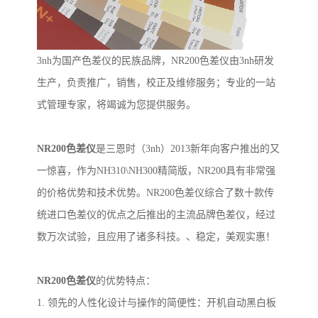
3nh
为国产色差仪的民族品牌，
NR200
色差仪由
3nh
研发
生产，负责推广，销售，校正及维修服务；专业的一站
式管理专家，将竭诚为您提供服务。
NR200
色差仪
是三恩时（
3nh
）
2013
新年向客户推出的又
一惊喜，作为
NH310\NH300
精简版，
NR200
具有非常强
的价格优势和技术优势。
NR200
色差仪综合了数十款传
统进口色差仪的优点之后推出的主流品牌色差仪，经过
数万次试验，且应用了诸多科技。、稳定，美观实惠！
NR200
色差仪
的优势特点：
1.
领先的人性化设计与操作的简便性：开机自动黑白板