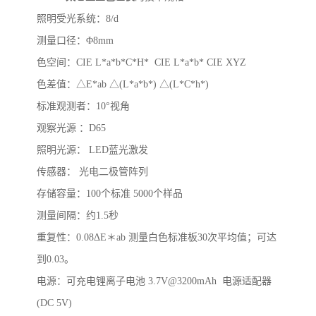
照明受光系统：
8/d
测量口径：
Φ
8mm
色空间：
CIE L*a*b*C*H* CIE L*a*b* CIE XYZ
色差值：
△
E*ab
△
(L*a*b*)
△
(L*C*h*)
标准观测者：
10
°视角
观察光源
：
D65
照明光源：
LED
蓝光激发
传感器：
光电二极管阵列
存储容量：
100
个标准
5000
个样品
测量间隔：约
1.5
秒
重复性：
0.08
Δ
E
＊
ab
测量白色标准板
30
次平均值；可达
到
0.03
。
电源：可充电锂离子电池
3.7V@3200mAh
电源适配器
(DC 5V)