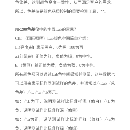
色偏差，达到颜色高度一致性，从而满足客户的需求。
所以，色差仪是颜色品质控制的重要检测工具，**。
NR200
色差仪
中的字母
Lab
的意思？
CIE
（国际照明）
Lab
颜色空间简单介绍：
L:(
亮度
)
轴 表示黑白，
0
为黑
100
为百
a:(
红绿
)
轴 正值为红，负值为绿，
0
为中性。
b:
（黄蓝）轴正值为黄，负值为蓝，
0
为中性。
所有颜色都可以通过
Lab
色空间感知并测量，这些数据也
可以用来表示标样同测试样的色差，并通常以△
Eab
（总
色差）△
L
△
a
△
b
表示。
如：
△
L
为正，说明测试样比标准样浅（偏白）△
L
为
负，说明测试样比标准样深（偏黑）
如：
△
a
为正，说明测试样比标准样红（偏红）△
a
为
负，说明测试样比标准样绿（偏绿）