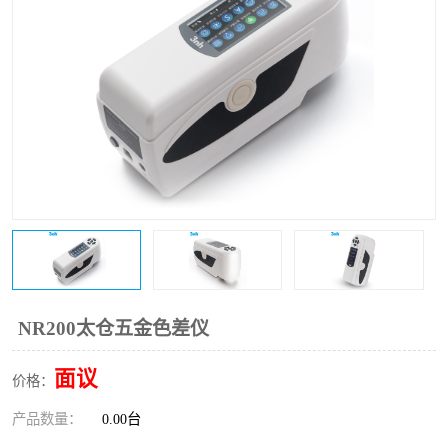
印刷密度仪
图像测试卡
色差仪维修
美能达色差仪维修
炉温仪维修
校色仪维修
行业色差仪
区域测色仪
通用仪器产品
彩谱色差仪
配色软件
色差仪配件
印刷看样台
哈希HACH检测仪
NR200太仓五金色差仪
条码扫描仪维修
面议
价格：
产品数量：
0.00台