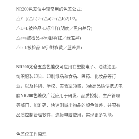
NR200
色差仪中较常用的色差公式：
△
E=[(
△
L)2+(
△
a)2+(
△
b)2]1/2
。
△
L=L
被检品
-L
标准样
(
明度／黑白差异
)
△
a=a
被检品
-a
标准样
(
红／绿差异
)
△
b=b
被检品
-b
标准样
(
黄／蓝差异
)
NR200
太仓五金色差仪
可应用在塑胶电子、油漆油墨、
纺织服装印染、印刷纸品和食品、医药、化妆品等行
业，以及科研、学校、实验室领域，
3nh
高品质便携式电
脑
NR200
色差仪
广泛应用于研发、品质控制、生产管理
等部门，能准确、快速测量出物品的颜色偏差，并配有
品质控制管理软件，连接电脑使用，实现更多功能。
色差仪工作原理