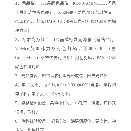
1、
色差仪
：
3nh
品牌
色差仪
，
KONICAMINOLTA
柯尼
卡美能达色彩色差计，
X-Rite
美国爱色丽分光测色仪，
德国
BYK
，德国
DATACOLOR
等颜色检测仪器和颜色解
决方案；
2、
标准光源箱：
TILO
品牌标准光源箱（销售
**)
，
Verivide
英国伟力华对色灯箱，美国
X-Rite
（原
GretagMacbeth
格林达麦可贝斯）对色灯箱，
PANTONE
颜色检测灯箱
3、
光泽度仪：
BYK
授权代理光泽度仪，国产光泽仪
4、
电子天平：
1g 0.1g 0.01g 0.001g0.0001
等各种量程的
电子秤，电子天平，分析天平。
5、
染整检测设备：染色小样机，小轧车，烘箱，布料裁
切机，取样刀
6、
涂料试验设备：光泽度仪，涂层测厚仪，硬度计，冲
击仪，划格器等