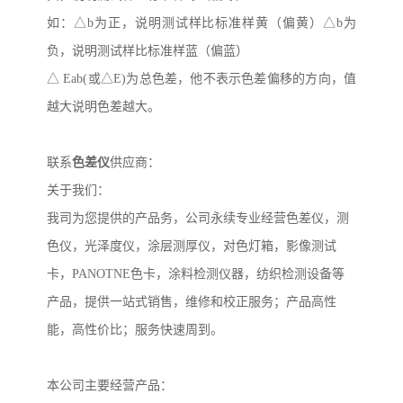
如：
△
b
为正，说明测试样比标准样黄（偏黄）△
b
为
负，说明测试样比标准样蓝（偏蓝）
△
Eab(
或△
E)
为总色差，他不表示色差偏移的方向，值
越大说明色差越大。
联系
色差仪
供
应商：
关于我们：
我司为您提供的产品务，公司永续专业经营色差仪，测
色仪，光泽度仪，涂层测厚仪，对色灯箱，影像测试
卡，
PANOTNE
色卡，涂料检测仪器，纺织检测设备等
产品，提供一站式销售，维修和校正服务；产品高性
能，高性价比；服务快速周到。
本公司主要经营产品：