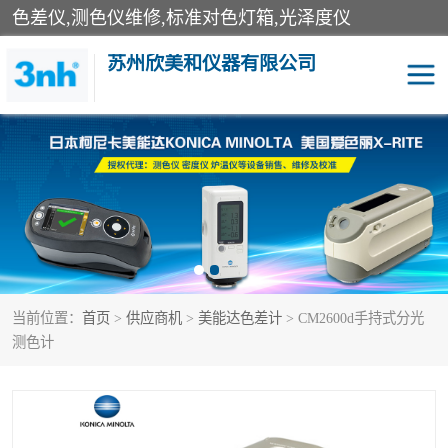
色差仪,测色仪维修,标准对色灯箱,光泽度仪
苏州欣美和仪器有限公司
3nh色差仪
色差宝
分光色差仪
DOHO色差仪
美能达色差计
爱色丽测色仪
当前位置：
首页
>
供应商机
>
美能达色差计
> CM2600d手持式分光
3nh分光测色仪
非接触式在线测色仪
测色计
光泽度仪
涂层测厚仪
雾度透过率仪
TILO对色灯箱