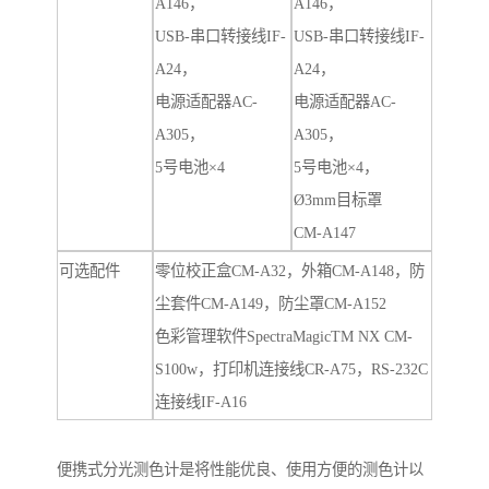
A146，
A146，
USB-串口转接线IF-
USB-串口转接线IF-
A24，
A24，
电源适配器AC-
电源适配器AC-
A305，
A305，
5号电池×4
5号电池×4，
Ø3mm目标罩
CM-A147
可选配件
零位校正盒CM-A32，外箱CM-A148，防
尘套件CM-A149，防尘罩CM-A152
色彩管理软件SpectraMagicTM NX CM-
S100w，打印机连接线CR-A75，RS-232C
连接线IF-A16
便携式分光测色计是将性能优良、使用方便的测色计以