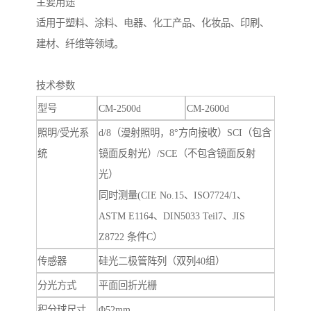
主要用途
适用于塑料、涂料、电器、化工产品、化妆品、印刷、
建材、纤维等领域。
技术参数
型号
CM-2500d
CM-2600d
照明/受光系
d/8（漫射照明，8°方向接收）SCI（包含
统
镜面反射光）/SCE（不包含镜面反射
光）
同时测量(CIE No.15、ISO7724/1、
ASTM E1164、DIN5033 Teil7、JIS
Z8722 条件C）
传感器
硅光二极管阵列（双列40组）
分光方式
平面回折光栅
积分球尺寸
Φ52mm