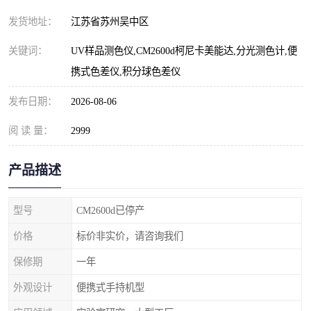
发货地址：
江苏省苏州吴中区
关键词：
UV样品测色仪,CM2600d柯尼卡美能达,分光测色计,便
携式色差仪,积分球色差仪
发布日期：
2026-08-06
阅 读 量：
2999
产品描述
型号
CM2600d已停产
价格
标价非实价，请咨询我们
保修期
一年
外观设计
便携式手持机型