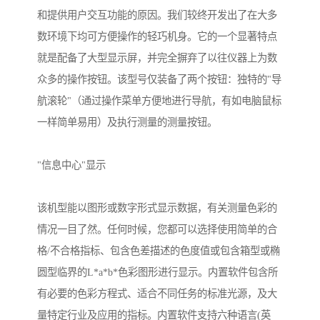
和提供用户交互功能的原因。我们较终开发出了在大多
数环境下均可方便操作的轻巧机身。它的一个显著特点
就是配备了大型显示屏，并完全摒弃了以往仪器上为数
众多的操作按钮。该型号仅装备了两个按钮：独特的"导
航滚轮"（通过操作菜单方便地进行导航，有如电脑鼠标
一样简单易用）及执行测量的测量按钮。
"信息中心"显示
该机型能以图形或数字形式显示数据，有关测量色彩的
情况一目了然。任何时候，您都可以选择使用简单的合
格/不合格指标、包含色差描述的色度值或包含箱型或椭
圆型临界的L*a*b*色彩图形进行显示。内置软件包含所
有必要的色彩方程式、适合不同任务的标准光源，及大
量特定行业及应用的指标。内置软件支持六种语言(英