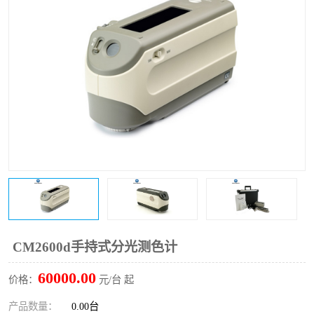
印刷密度仪
图像测试卡
色差仪维修
美能达色差仪维修
炉温仪维修
校色仪维修
行业色差仪
区域测色仪
通用仪器产品
彩谱色差仪
配色软件
色差仪配件
印刷看样台
哈希HACH检测仪
CM2600d手持式分光测色计
条码扫描仪维修
60000.00
价格：
元/台 起
产品数量：
0.00台