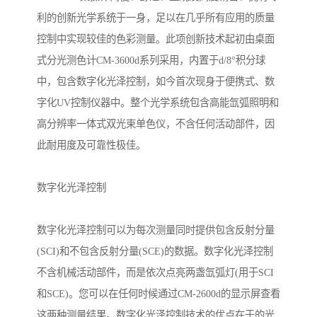
利的创新光学系统于一身，足以在几乎所有应用的质量
控制中实现较佳的色彩测量。此项创新技术起初由桌面
式分光测色计CM-3600d系列采用，内置于d/8°积分球
中，包含数字化光泽控制，如今首次现身于便携式、数
字化UV控制仪器中。整个光学系统包含高能氙弧照明和
高分辨率一体式双光束单色仪，不含任何活动部件，因
此耐用度及可靠性极佳。
数字化光泽控制
数字化光泽控制可以为每次测量同时提供包含反射分量
(SCI)和不包含反射分量(SCE)的数据。数字化光泽控制
不含机械活动部件，而是依次点亮两盏氙弧灯(用于SCI
和SCE)。您可以在任何时候通过CM-2600d的显示屏查看
这两种测量结果。数字化光泽控制技术的优点在于的光