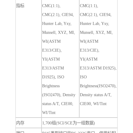
指标
CMC(1:1),
CMC(1:1),
CMC(2:1), CIE94,
CMC(2:1), CIE94,
Hunter Lab, Yxy,
Hunter Lab, Yxy,
Munsell, XYZ, MI,
Munsell, XYZ, MI,
WI(ASTM
WI(ASTM
E313/CIE),
E313/CIE),
YI(ASTM
YI(ASTM
E313/ASTM
E313/ASTM D1925),
D1925), ISO
ISO
Brightness
Brightness(ISO2470),
(ISO2470), Density
Density status A/T,
status A/T, CIE00,
CIE00, WI/Tint
WI/Tint
内存
1,700组(SCI/SCE为一组数据)