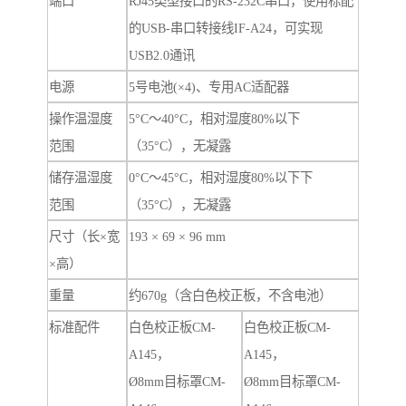
端口
RJ45类型接口的RS-232C串口，使用标配
的USB-串口转接线IF-A24，可实现
USB2.0通讯
电源
5号电池(×4)、专用AC适配器
操作温湿度
5°C～40°C，相对湿度80%以下
范围
（35°C），无凝露
储存温湿度
0°C～45°C，相对湿度80%以下下
范围
（35°C），无凝露
尺寸（长×宽
193 × 69 × 96 mm
×高）
重量
约670g（含白色校正板，不含电池）
标准配件
白色校正板CM-
白色校正板CM-
A145，
A145，
Ø8mm目标罩CM-
Ø8mm目标罩CM-