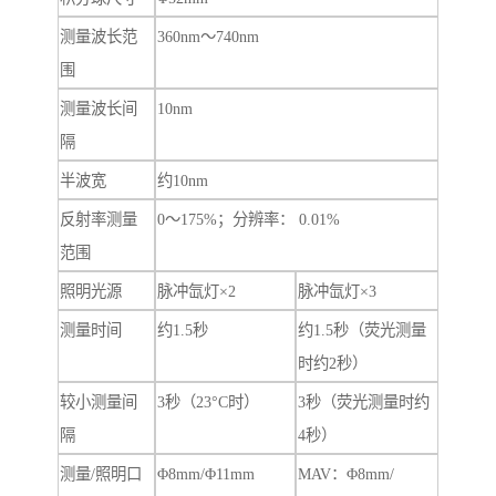
测量波长范
360nm～740nm
围
测量波长间
10nm
隔
半波宽
约10nm
反射率测量
0～175%；分辨率： 0.01%
范围
照明光源
脉冲氙灯×2
脉冲氙灯×3
测量时间
约1.5秒
约1.5秒（荧光测量
时约2秒）
较小测量间
3秒（23°C时）
3秒（荧光测量时约
隔
4秒）
测量/照明口
Φ8mm/Φ11mm
MAV：Φ8mm/