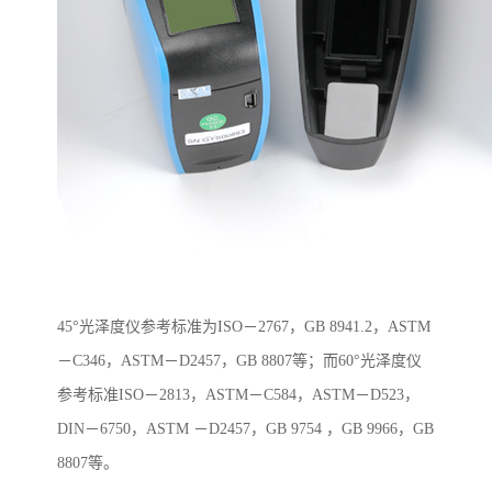
45
°光泽度仪参考标准为
ISO
－
2767
，
GB 8941.2
，
ASTM
－
C346
，
ASTM
－
D2457
，
GB 8807
等；而
60
°光泽度仪
参考标准
ISO
－
2813
，
ASTM
－
C584
，
ASTM
－
D523
，
DIN
－
6750
，
ASTM
－
D2457
，
GB 9754
，
GB 9966
，
GB
8807
等。