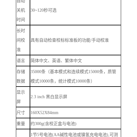
自动
关机
30~120
秒可选
时间
长时
间校
具有自动检查校标标准板的功能
/
手动校准
准
语言
简体中文、英语、繁体中文
存储
35000
条（基本模式和连续模式
15000
条，质管
数据
模式
10000
条，统计模式
10000
条）
显示
2.3 inch
黑白显示屏
屏
尺寸
160X52X84mm
重量
约
300g(
含校正盒与电池
)
1
节
5
号电池
(AA
碱性电池或镍氢充电电池
),
可测