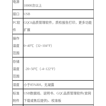
电源
10000
次以上
接口
USB
PC
软
GQC6
品质管理软件，质检报告打印，更多功能
件
扩展
操作
温度
0~40
℃（
32~104
°
F
）
范围
存储
温度
-20~50
℃（
-4~122
°
F
）
范围
湿度
小于
85%RH
，无凝露
标准
USB
数据线、说明书、
GQC
品质管理软件
(
官网
附件
下载或售后提供
)
、校准板