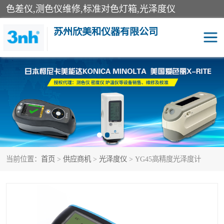
色差仪,测色仪维修,标准对色灯箱,光泽度仪
苏州欣美和仪器有限公司
3nh色差仪
色差宝
分光色差仪
DOHO色差仪
美能达色差计
爱色丽测色仪
当前位置：
首页
>
供应商机
>
光泽度仪
> YG45高精度光泽度计
3nh分光测色仪
非接触式在线测色仪
光泽度仪
涂层测厚仪
雾度透过率仪
TILO对色灯箱