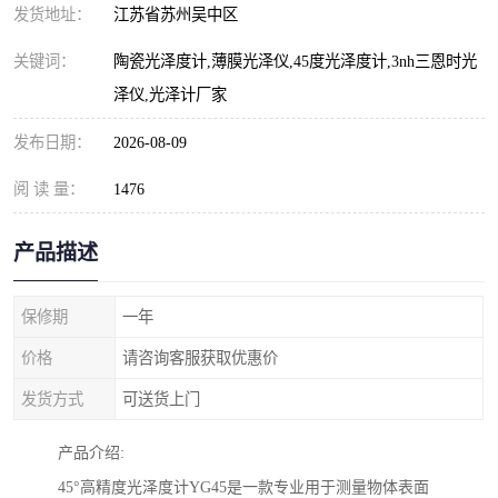
发货地址：
江苏省苏州吴中区
关键词：
陶瓷光泽度计,薄膜光泽仪,45度光泽度计,3nh三恩时光
泽仪,光泽计厂家
发布日期：
2026-08-09
阅 读 量：
1476
产品描述
保修期
一年
价格
请咨询客服获取优惠价
发货方式
可送货上门
产品介绍
:
45
°高精度光泽度计
YG45
是一款专业用于测量物体表面