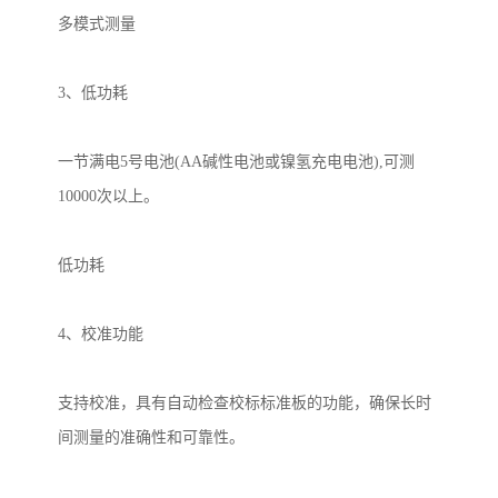
多模式测量
3
、低功耗
一节满电
5
号电池
(AA
碱性电池或镍氢充电电池
),
可测
10000
次以上。
低功耗
4
、校准功能
支持校准，具有自动检查校标标准板的功能，确保
长时
间
测量的准确性和可靠性。