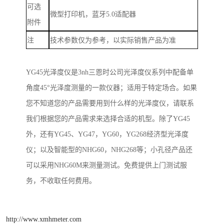
可选
微型打印机，蓝牙
5.0
适配器
附件
注
技术参数仅为参考，以实际销售产品为准
YG45
光泽度仪是
3nh
三恩时公司光泽度仪系列中配备单
角度
45
°光泽度测量的一款仪器；适用于特定场合。如果
您不知道您的产品需要用到什么样的光泽度仪，请联系
我们根据您的产品需求来选择合适的机型。除了
YG45
外，还有
YG45
、
YG47
，
YG60
，
YG268
经济型光泽度
仪；以及智能型的
NHG60
，
NHG268
等；小孔径产品还
可以采用
NHG60M
来测量测试。免费提供上门测试服
务，不收取任何费用。
http://www.xmhmeter.com