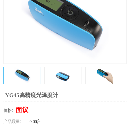
印刷密度仪
图像测试卡
色差仪维修
美能达色差仪维修
炉温仪维修
校色仪维修
行业色差仪
区域测色仪
通用仪器产品
彩谱色差仪
配色软件
色差仪配件
印刷看样台
哈希HACH检测仪
YG45高精度光泽度计
条码扫描仪维修
面议
价格：
产品数量：
0.00台