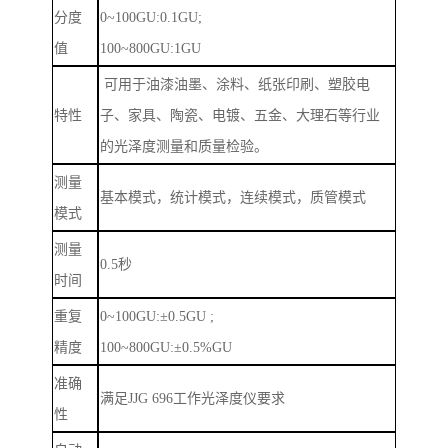
分度
0~100GU:0.1GU;
值
100~800GU:1GU
可用于油漆油墨、涂料、纸张印刷、塑胶电
特性
子、家具、陶瓷、电镀、五金、大理石等行业
的光泽度测量和质量检验。
测量
基本模式，统计模式，连续模式，质管模式
模式
测量
0.5
秒
时间
重复
0~100GU:
±
0.5GU ;
精度
100~800GU:
±
0.5%GU
准确
满足
JJG 696
工作光泽度仪要求
性