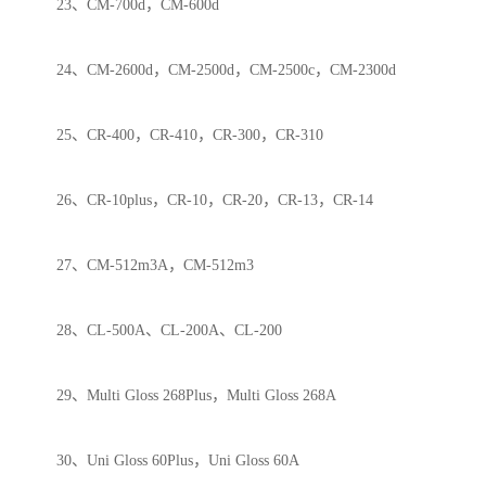
23、CM-700d，CM-600d
24、CM-2600d，CM-2500d，CM-2500c，CM-2300d
25、CR-400，CR-410，CR-300，CR-310
26、CR-10plus，CR-10，CR-20，CR-13，CR-14
27、CM-512m3A，CM-512m3
28、CL-500A、CL-200A、CL-200
29、Multi Gloss 268Plus，Multi Gloss 268A
30、Uni Gloss 60Plus，Uni Gloss 60A