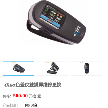
印刷密度仪
图像测试卡
色差仪维修
美能达色差仪维修
炉温仪维修
校色仪维修
行业色差仪
区域测色仪
通用仪器产品
彩谱色差仪
配色软件
色差仪配件
印刷看样台
哈希HACH检测仪
eXact色差仪触摸屏维修更换
条码扫描仪维修
500.00
价格：
元/台 起
产品数量：
100.00台