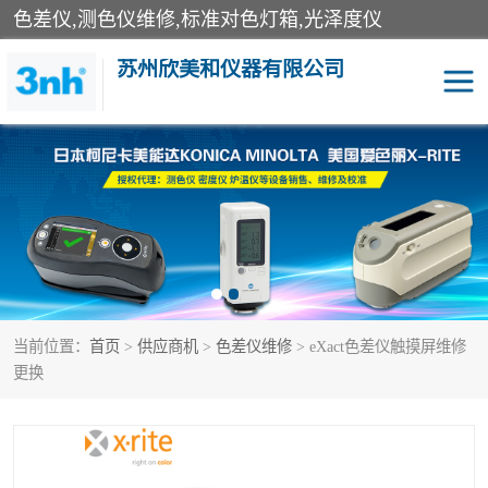
色差仪,测色仪维修,标准对色灯箱,光泽度仪
苏州欣美和仪器有限公司
3nh色差仪
色差宝
分光色差仪
DOHO色差仪
美能达色差计
爱色丽测色仪
当前位置：
首页
>
供应商机
>
色差仪维修
> eXact色差仪触摸屏维修
3nh分光测色仪
非接触式在线测色仪
更换
光泽度仪
涂层测厚仪
雾度透过率仪
TILO对色灯箱