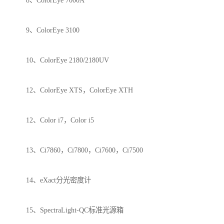
8、ColorEye 7000A
9、ColorEye 3100
10、ColorEye 2180/2180UV
12、ColorEye XTS，ColorEye XTH
12、Color i7，Color i5
13、Ci7860，Ci7800，Ci7600，Ci7500
14、eXact分光密度计
15、SpectraLight-QC标准光源箱