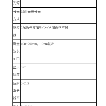
光源
分光
凹面光栅分光
方式
感应
256
像元双阵列
CMOS
图像感应器
器
测量
400~700nm
，
10nm
输出
波长
范围
显示
0.01
精度
反射
0.01%
率分
辨率