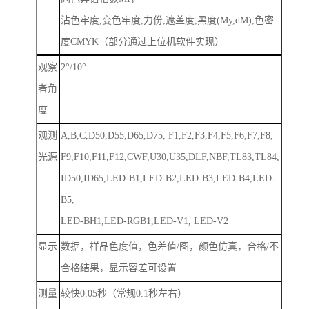
沾色牢度
,
变色牢度
,
力份
,
遮盖度
,
黑度
(My,dM),
色密
度
CMYK
（部分通过上位机软件实现）
观察
2
°
/10
°
者角
度
观测
A,B,C,D50,D55,D65,D75, F1,F2,F3,F4,F5,F6,F7,F8,
光源
F9,F10,F11,F12,CWF,U30,U35,DLF,NBF,TL83,TL84,
ID50,ID65,LED-B1,LED-B2,LED-B3,LED-B4,LED-
B5,
LED-BH1,LED-RGB1,LED-V1, LED-V2
显示
数据，样品色度值，色差值
/
图，颜色仿真，合格
/
不
合格结果，显示容差可设置
测量
较快
0.05
秒（常规
0.1
秒左右）