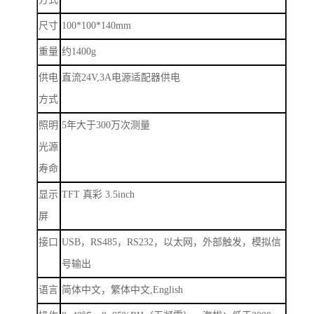
尺寸
100*100*140mm
重量
约
1400g
供电
直流
24V,3A
电源适配器供电
方式
照明
5
年大于
300
万次测量
光源
寿命
显示
TFT
真彩
3.5inch
屏
接口
USB
，
RS485
，
RS232
，以太网，外部触发，模拟信
号输出
语言
简体中文，繁体中文
,English