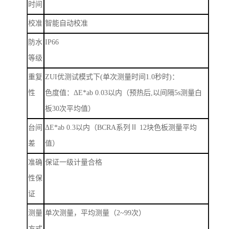
时间
校准
智能自动校准
防水
IP66
等级
重复
ZUI
优测试模式下
(
单次测量时间
1.0
秒时
)
：
性
色度值：
Δ
E*ab 0.03
以内（预热后
,
以间隔
5s
测量白
板
30
次平均值）
台间
Δ
E*ab 0.3
以内（
BCRA
系列Ⅱ
12
块色板测量平均
差
值）
准确
保证一级计量合格
性保
证
测量
单次测量，平均测量（
2~99
次）
方式