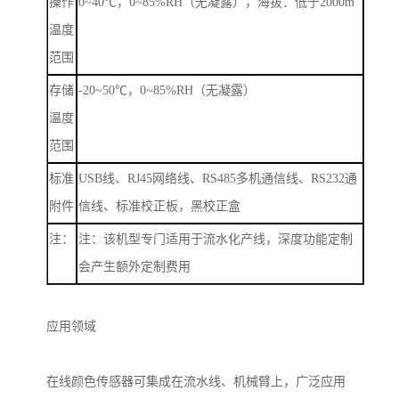
操作
0~40
℃，
0~85%RH
（无凝露），海拔：低于
2000m
温度
范围
存储
-20~50
℃，
0~85%RH
（无凝露）
温度
范围
标准
USB
线、
RJ45
网络线、
RS485
多机通信线、
RS232
通
附件
信线、标准校正板，黑校正盒
注：
注：该机型专门适用于流水化产线，深度功能定制
会产生额外定制费用
应用领域
在线颜色传感器可集成在流水线、机械臂上，广泛应用