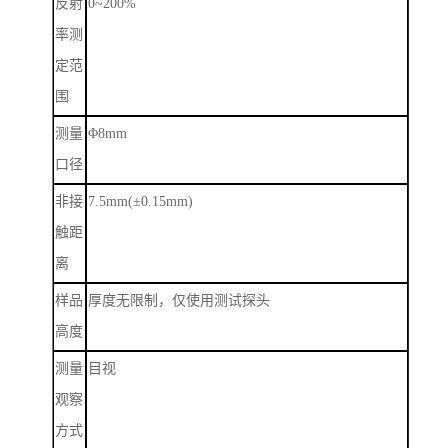
反射
0~200%
率测
定范
围
测量
Φ
8mm
口径
非接
7.5mm(
±
0.15mm)
触距
离
样品
厚度无限制，仅使用测试探头
高度
测量
目视
观察
方式