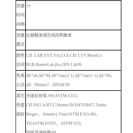
测量
1S
时间
间隔
测量
仪器触发或在线控制触发
模式
颜色
CIE LAB,XYZ,Yxy,LCh,CIE LUV,Musell,s-
空间
RGB,HunterLab,
β
xy,DIN Lab99
色差
Δ
E*ab,
Δ
E*94,
Δ
E*cmc(2:1),
Δ
E*cmc(1:1),
Δ
E*00
，
公式
Δ
E
（
Hunter
）
,DIN
Δ
E99
其它
光谱反射率
,WI(ASTM E313
，
色度
CIE/ISO,AATCC,Hunter,ISO2470/R457,Taube
，
指标
Berger
，
Stensby),Tint(ASTM E313-00)
，
YI(ASTM D1925
，
ASTM 313),
同色异谱指数
MI
，