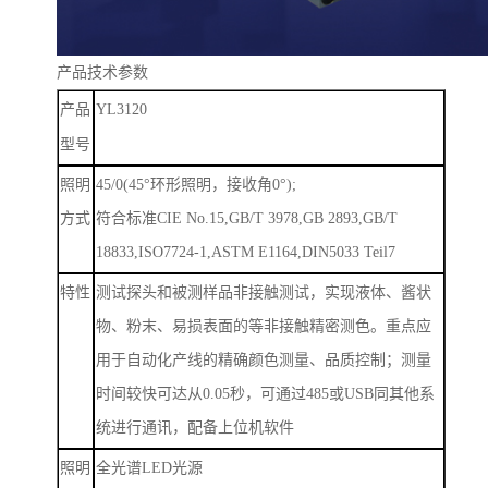
产品技术参数
YL3120
产品
型号
照明
45/0(45
°环形照明，接收角
0
°
);
方式
符合标准
CIE No.15,GB/T 3978,GB 2893,GB/T
18833,ISO7724-1,ASTM E1164,DIN5033 Teil7
特性
测试探头和被测样品非接触测试，实现液体、酱状
物、粉末、易损表面的等非接触精密测色。重点应
用于自动化产线的精确颜色测量、品质控制；测量
时间较快可达从
0.05
秒，可通过
485
或
USB
同其他系
统进行通讯，配备上位机软件
照明
全光谱
LED
光源