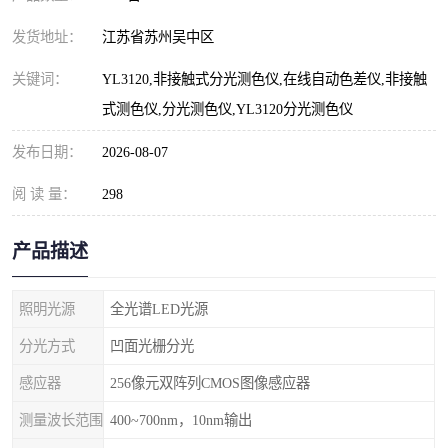
发货地址：
江苏省苏州吴中区
关键词：
YL3120,非接触式分光测色仪,在线自动色差仪,非接触
式测色仪,分光测色仪,YL3120分光测色仪
发布日期：
2026-08-07
阅 读 量：
298
产品描述
照明光源
全光谱LED光源
分光方式
凹面光栅分光
感应器
256像元双阵列CMOS图像感应器
测量波长范围
400~700nm，10nm输出