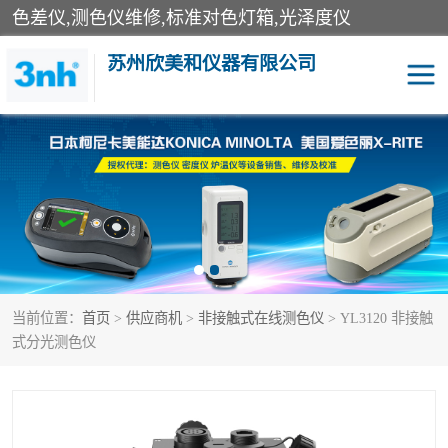
色差仪,测色仪维修,标准对色灯箱,光泽度仪
苏州欣美和仪器有限公司
3nh色差仪
色差宝
分光色差仪
DOHO色差仪
美能达色差计
爱色丽测色仪
当前位置：
首页
>
供应商机
>
非接触式在线测色仪
> YL3120 非接触
3nh分光测色仪
非接触式在线测色仪
式分光测色仪
光泽度仪
涂层测厚仪
雾度透过率仪
TILO对色灯箱