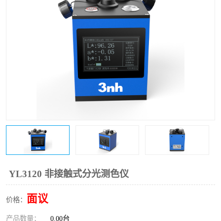
印刷密度仪
图像测试卡
色差仪维修
美能达色差仪维修
炉温仪维修
校色仪维修
行业色差仪
区域测色仪
通用仪器产品
彩谱色差仪
配色软件
色差仪配件
印刷看样台
哈希HACH检测仪
YL3120 非接触式分光测色仪
条码扫描仪维修
面议
价格：
产品数量：
0.00台