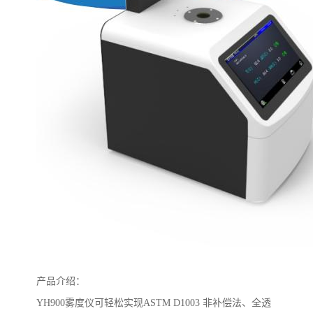
产品介绍
：
YH900
雾度仪
可轻松实现
ASTM D1003
非补偿法、全透