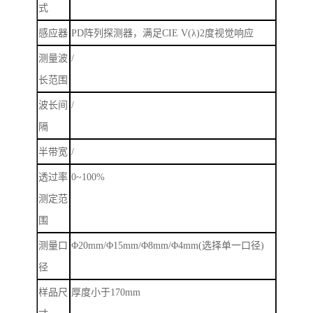
式
感应器
PD
阵列探测器，满足
CIE V(
λ
)2
度视觉响应
测量波
/
长范围
波长间
/
隔
半带宽
/
透过率
0~100%
测定范
围
测量口
Φ
20mm/
Φ
15mm/
Φ
8mm/
Φ
4mm(
选择单一口径
)
径
样品尺
厚度小于
170mm