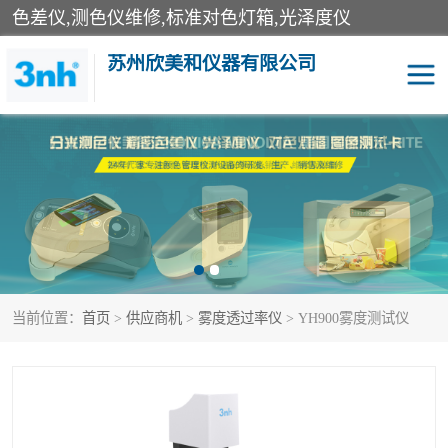
色差仪,测色仪维修,标准对色灯箱,光泽度仪
苏州欣美和仪器有限公司
3nh色差仪
色差宝
分光色差仪
DOHO色差仪
美能达色差计
爱色丽测色仪
当前位置：
首页
>
供应商机
>
雾度透过率仪
> YH900雾度测试仪
3nh分光测色仪
非接触式在线测色仪
光泽度仪
涂层测厚仪
雾度透过率仪
TILO对色灯箱