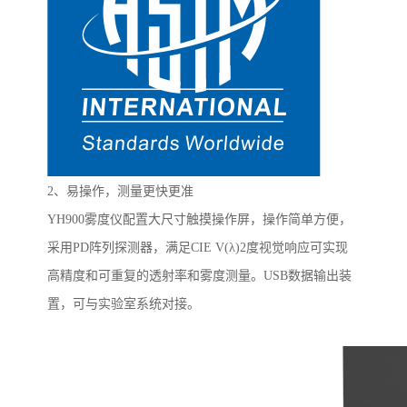
2
、易操作，测量更快更准
YH900
雾度仪
配置大尺寸触摸操作屏，操作简单方便，
采用
PD
阵列探测器，满足
CIE V(
λ
)2
度视觉响应可实现
高精度和可重复的透射率和雾度测量。
USB
数据输出装
置，可与实验室系统对接。