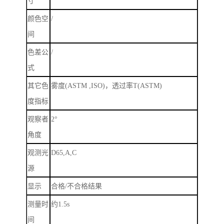
寸
颜色空
/
间
色差公
/
式
其它色
雾度
(ASTM ,ISO)
，透过率
T(ASTM)
度指标
观察者
2
°
角度
观测光
D65,A,C
源
显示
合格
/
不合格结果
测量时
约
1.5s
间