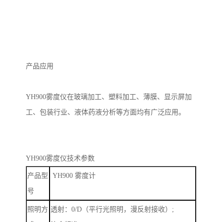
产品
应用
YH900
雾度仪
在玻璃加工、塑料加工、薄膜、显示屏加
工、包装行业、液体药液分析等方面均有广泛应用。
YH900
雾度仪
技术参数
产品型
YH900
雾度计
号
照明方
透射：
0/D
（平行光照明，漫反射接收）
;