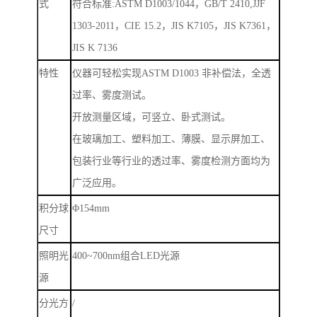
式
符合标准
:ASTM D1003/1044
，
GB/T 2410,JJF
1303-2011
，
CIE 15.2
，
JIS K7105
，
JIS K7361
，
JIS K 7136
特性
仪器可轻松实现
ASTM D1003
非补偿法，全透
过率、雾度测试。
开放测量区域，可竖立、卧式测试。
在玻璃加工、塑料加工、薄膜、显示屏加工、
包装行业等行业的透过率、雾度检测方面均为
广泛应用。
积分球
Φ
154mm
尺寸
照明光
400~700nm
组合
LED
光源
源
分光方
/