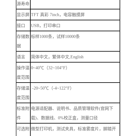
源寿命
显示屏
TFT
真彩
7inch
，电容触摸屏
接口
USB
，打印串口
存储数
标样
1000
条，试样
10000
条
据
语言
简体中文，繁体中文
,English
操作温
0~40
℃（
32~104
°
F
）
度范围
存储温
-20~50
℃（
-4~122
°
F
）
度范围
标准附
电源适配器、说明书、品质管理软件
(
官网下
件
载
)
、数据线、
0%
校正盒，测量口径
可选附
微型打印机，测试夹具，标准雾度片，脚踏开