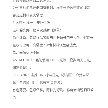
样品移到透射口正式测试；
公式自动扣除仪器固有散射、样品光吸收带来的误差，
更贴近材料真实雾度。
2. ASTM
标准：非补偿法
无补偿光路，仅单次透射口测量；
简化计算，忽略样品吸收与积分球开口光损失，假设光
吸收可忽略，高雾度
/
深色材料误差会放大。
二、光源标准不同
ASTM D1003
：强制使用
CIE C
光源（模拟阴天白光，
偏冷蓝调）；
ISO 14782
：主推
D65
标准日光（模拟正午户外自然
光，全球通用），也兼容
C
光源；
有色薄膜、色母塑料，两种光源测出雾度会出现明显差
值。