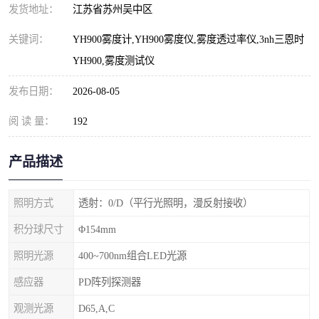
发货地址：
江苏省苏州吴中区
关键词：
YH900雾度计,YH900雾度仪,雾度透过率仪,3nh三恩时
YH900,雾度测试仪
发布日期：
2026-08-05
阅 读 量：
192
产品描述
照明方式
透射：0/D（平行光照明，漫反射接收）
积分球尺寸
Φ154mm
照明光源
400~700nm组合LED光源
感应器
PD阵列探测器
观测光源
D65,A,C