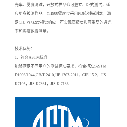
光率、雾度测试，开放式样品仓可竖立、卧式测试，适
应更多被测样品。
YH900
雾度仪
采用
PD
阵列探测器，满
足
CIE V(
λ
)2
度视觉响应，可实现高精度和可重复的透光
率和雾度数据测量。
技术优势
：
1
、符合
ASTM
标准
能够满足不同用户的测试标准要求，符合标准
:ASTM
D1003/1044,GB/T 2410,JJF 1303-2011
，
CIE 15.2
，
JIS
K7105
，
JIS K7361
，
JIS K 7136