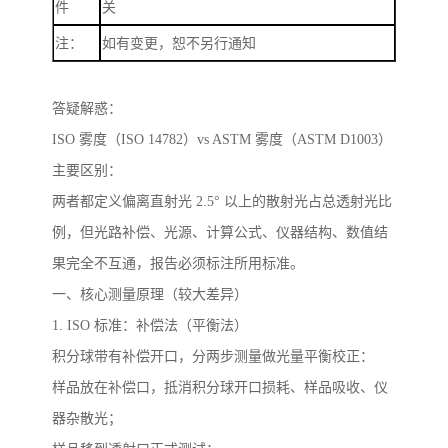
件
关
注：
如有变更，恕不另行通知
答疑解惑：
ISO
雾度（
ISO 14782
）
vs ASTM
雾度（
ASTM D1003
）
主要
区别
：
两者都定义偏离直射光
2.5
° 以上的散射光占总透射光比
例，但光路补偿、光源、计算公式、仪器结构、数值结
果完全不互通，报告必须标注所用标准。
一、核心测量原理（较大差异）
1. ISO
标准：补偿法（平衡法）
积分球带有补偿开口，分两步测量做光量平衡校正：
样品放在补偿口，抵消积分球开口损耗、样品吸收、仪
器杂散光；