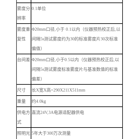
雾度分
0.1
单位
辨率
雾度重
Φ
20mm
口径
,
小于
0.1
以内（仪器预热校正后
,
以
复性
间隔
5s
测试雾度约为
30
的标准雾度片
30
次标准
偏值）
台间差
Φ
20mm
口径
,
小于
0.5
以内（仪器预热校正后
,
以
间隔
5s
测试雾度标准雾度片与基准数值的标准
偏差）
尺寸
长
X
宽
X
高
=290X211X511mm
重量
约
4.0kg
供电方
直流
24V,3A
电源适配器供电
式
照明光
5
年大于
300
万次测量