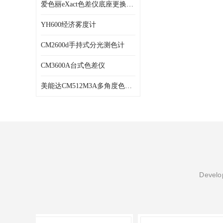
爱色丽eXact色差仪底座更换维修
YH600经济雾度计
CM2600d手持式分光测色计
CM3600A台式色差仪
美能达CM512M3A多角度色差仪维修
Develop