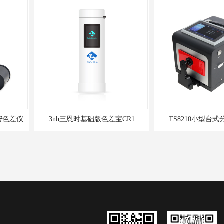
色差宝CR1
TS8210小型台式分光测色仪