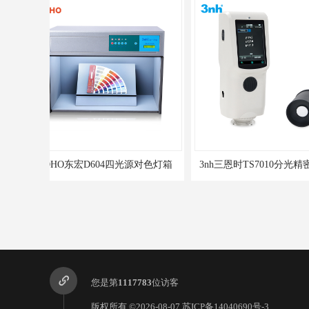
3nh三恩时TS7010分光精密色差仪
3nh三恩时基础版
您是第
1117783
位访客
版权所有 ©2026-08-07
苏ICP备14040690号-3