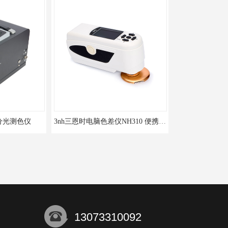
3nh三恩时电脑色差仪NH310 便携式精密色差仪
DOHO东宏D604四光源对色灯箱
13073310092