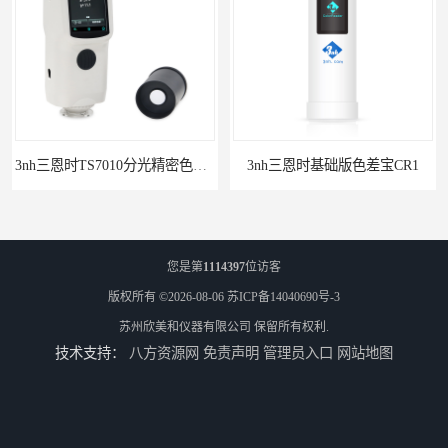
3nh三恩时TS7010分光精密色差仪
3nh三恩时基础版色差宝CR1
您是第
1114397
位访客
版权所有 ©2026-08-06
苏ICP备14040690号-3
苏州欣美和仪器有限公司
保留所有权利.
技术支持：
八方资源网
免责声明
管理员入口
网站地图
TS8210小型台式分光测色仪
3nh三恩时电脑色差仪NH310 便携式精密色差仪