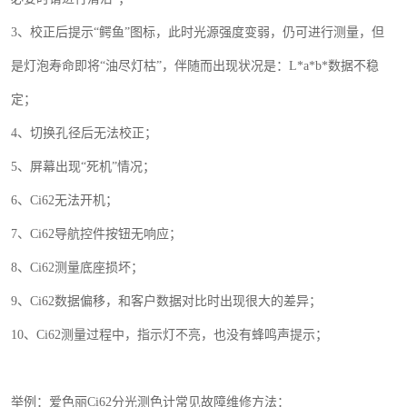
3
、校正后提示“鳄鱼”图标，此时光源强度变弱，仍可进行测量，但
是灯泡寿命即将“油尽灯枯”，伴随而出现状况是：
L*a*b*
数据不稳
定；
4
、切换孔径后无法校正；
5
、屏幕出现“死机”情况；
6
、
Ci62
无法开机；
7
、
Ci62
导航控件按钮无响应；
8
、
Ci62
测量底座损坏；
9
、
Ci62
数据偏移，和客户数据对比时出现很大的差异；
10
、
Ci62
测量过程中，指示灯不亮，也没有蜂鸣声提示；
举例：
爱色丽
Ci62
分光测色计常见故障维修方法：