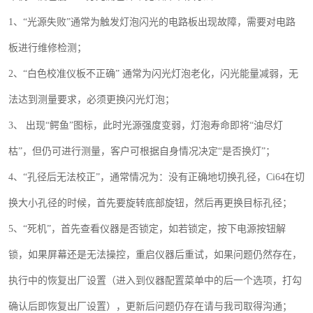
1
、“光源失败”通常为触发灯泡闪光的电路板出现故障，需要对电路
板进行维修检测；
2
、“白色校准仪板不正确” 通常为闪光灯泡老化，闪光能量减弱，无
法达到测量要求，必须更换闪光灯泡；
3
、 出现“鳄鱼”图标，此时光源强度变弱，灯泡寿命即将“油尽灯
枯”，但仍可进行测量，客户可根据自身情况决定“是否换灯”；
4
、“孔径后无法校正”，通常情况为：没有正确地切换孔径，
Ci64
在切
换大小孔径的时候，首先要旋转底部旋钮，然后再更换目标孔径；
5
、“死机”，首先查看仪器是否锁定，如若锁定，按下电源按钮解
锁，如果屏幕还是无法操控，重启仪器后重试，如果问题仍然存在，
执行中的恢复出厂设置（进入到仪器配置菜单中的后一个选项，打勾
确认后即恢复出厂设置），更新后问题仍存在请与我司取得沟通；