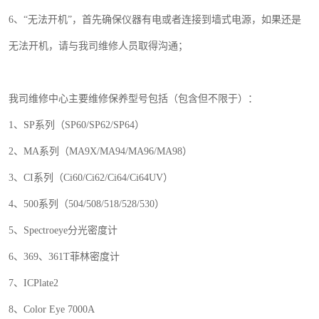
6
、“无法开机”，首先确保仪器有电或者连接到墙式电源，如果还是
无法开机，请与我司维修人员取得沟通；
我司维修中心主要维修保养型号包括（包含但不限于）：
1
、
SP
系列（
SP60/SP62/SP64
）
2
、
MA
系列（
MA9X/MA94/MA96/MA98
）
3
、
CI
系列（
Ci60/Ci62/Ci64/Ci64UV
）
4
、
500
系列（
504/508/518/528/530
）
5
、
Spectroeye
分光密度计
6
、
369
、
361T
菲林密度计
7
、
ICPlate2
8
、
Color Eye 7000A