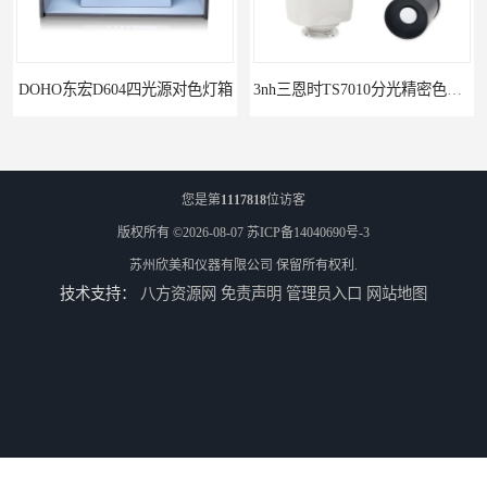
东宏D604四光源对色灯箱
3nh三恩时TS7010分光精密色差仪
您是第
1117818
位访客
版权所有 ©2026-08-07
苏ICP备14040690号-3
苏州欣美和仪器有限公司
保留所有权利.
技术支持：
八方资源网
免责声明
管理员入口
网站地图
3nh三恩时基础版色差宝CR1
TS8210小型台式分光测色仪