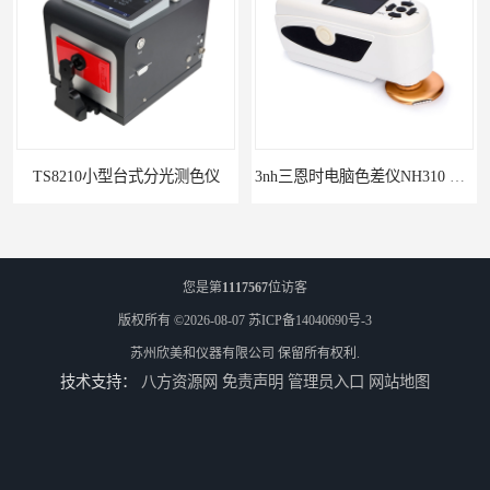
TS8210小型台式分光测色仪
3nh三恩时电脑色差仪NH310 便携式精密色差仪
您是第
1117567
位访客
版权所有 ©2026-08-07
苏ICP备14040690号-3
苏州欣美和仪器有限公司
保留所有权利.
技术支持：
八方资源网
免责声明
管理员入口
网站地图
DOHO东宏D604四光源对色灯箱
3nh三恩时TS7010分光精密色差仪