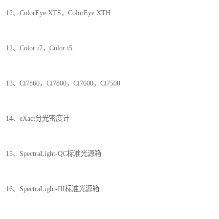
12、ColorEye XTS，ColorEye XTH
12、Color i7，Color i5
13、Ci7860，Ci7800，Ci7600，Ci7500
14、eXact分光密度计
15、SpectraLight-QC标准光源箱
16、SpectraLight-III标准光源箱