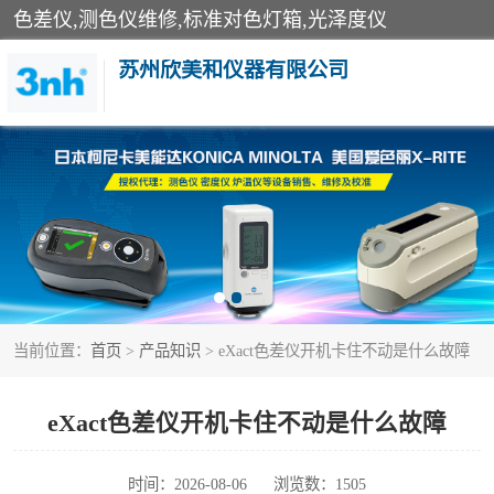
色差仪,测色仪维修,标准对色灯箱,光泽度仪
苏州欣美和仪器有限公司
3nh色差仪
分光色差仪
美能达色差计
当前位置：
首页
>
产品知识
> eXact色差仪开机卡住不动是什么故障
3nh分光测色仪
光泽度仪
eXact色差仪开机卡住不动是什么故障
雾度透过率仪
时间：2026-08-06
浏览数：1505