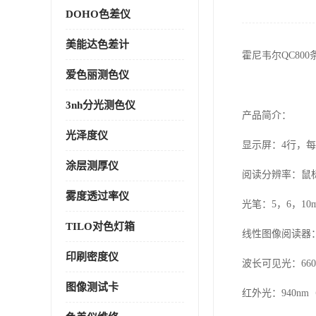
DOHO色差仪
美能达色差计
霍尼韦尔
QC800
爱色丽测色仪
3nh分光测色仪
产品简介：
光泽度仪
显示屏：
4
行，每
涂层测厚仪
阅读分辨率：鼠
雾度透过率仪
光笔：
5
，
6
，
10m
TILO对色灯箱
线性图像阅读器
印刷密度仪
波长可见光：
66
图像测试卡
红外光：
940nm