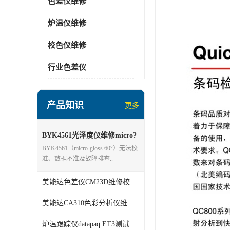
色差仪维修
炉温仪维修
校色仪维修
行业色差仪
产品知识
更多
BYK4561光泽度仪维修micro?
gloss 60°
BYK4561（micro‑gloss 60°）无法校
准、数据不准及故障排查..
美能达色差仪CM23D维修校准分析
美能达CA310色彩分析仪维修校准
炉温跟踪仪datapaq ET3测试仪维修