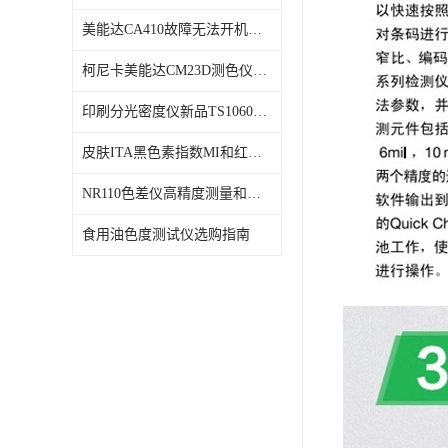
美能达CA410故障无法开机维修校准
柯尼卡美能达CM23D测色仪维修校正
印刷分光密度仪新品TS1060发布
皮肤ITA黑色素指数MI和红斑指数色差仪PS02发布
NR110色差仪高精度测量和智能分析lab色度
食用油色度测试仪选购指南