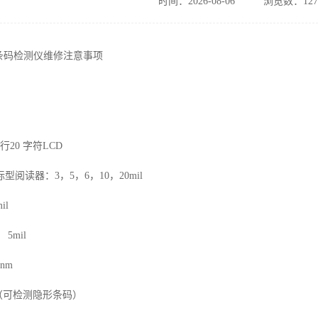
时间：2026-08-06
浏览数：127
条码检测仪维修注意事项
行
20
字符
LCD
标型阅读器：
3
，
5
，
6
，
10
，
20mil
il
：
5mil
0nm
（可检测隐形条码）