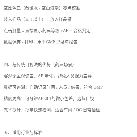
空比色皿（蒸馏水
/
空白溶剂）零点校准
装入样品（
1ml
以上）→放入样品槽
点击测量
→直接显示药典等级
+
Δ
E +
合格判定
数据保存
/
打印，用于
GMP
记录与报告
四、与传统目视法的优势（药典场景）
客观无主观偏差：
Δ
E
量化，避免人员视力差异
数据可追溯：自动记录时间
/
人员
/
结果，符合
GMP
精度更高：可分辨
Δ
E<0.1
的微小色差，远超目视
效率提升：批量快速检测，适合车间
/ QC
日常抽检
五、适用行业与标准