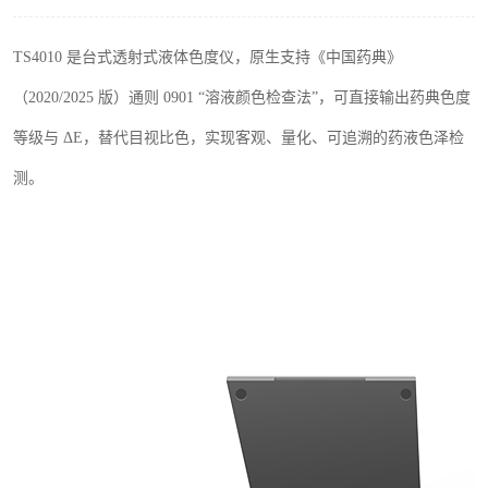
印刷密度仪
TS4010
是台式透射式液体色度仪，原生支持《中国药典》
色差仪维修
（
2020/2025
版）通则
0901
“溶液颜色检查法”，可直接输出药典色度
炉温仪维修
等级与 Δ
E
，替代目视比色，实现客观、量化、可追溯的药液色泽检
测。
行业色差仪
通用仪器产品
配色软件
印刷看样台
条码扫描仪维修