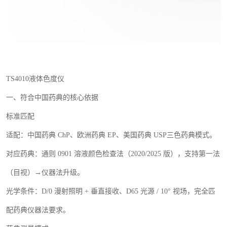
TS4010
液体色度仪
一、符合中国药典的核心依据
标准匹配
适配：中国药典
ChP
、欧洲药典
EP
、美国药典
USP
三色药典模式。
对应药典：通则
0901
溶液颜色检查法（
2020/2025
版），支持第一法
（目视）→仪器法升级。
光学条件：
D/0
漫射照明
+
垂直接收、
D65
光源
/ 10
° 视场，完全匹
配药典仪器法要求。