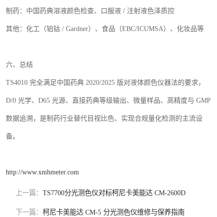
制药：中国药典溶液颜色检查、口服液
/
注射液色泽质控
其他：化工（铂钴
/ Gardner
）、食品（
EBC/ICUMSA
）、化妆品等
六、总结
TS4010
完全满足中国药典
2020/2025
版对液体颜色仪器法的要求，
D/0
光学、
D65
光源、直接药典等级输出、微量样品、高精度与
GMP
数据追溯，是制药行业替代目视比色、实现合规量化检测的主流设
备。
http://www.xmhmeter.com
上一篇：
TS7700分光测色仪对标柯尼卡美能达 CM-2600D
下一篇：
柯尼卡美能达 CM-5 分光测色仪维修与保养指南