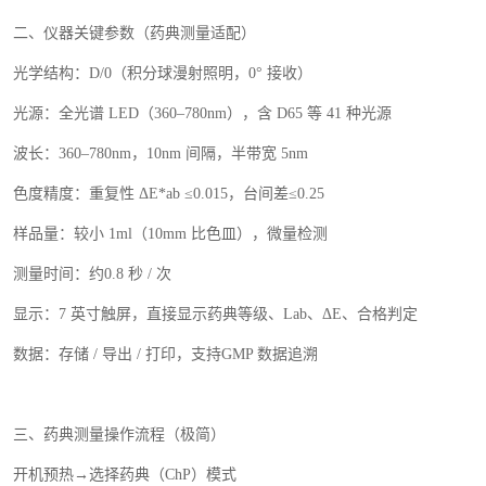
二、仪器关键参数（药典测量适配）
光学结构：
D/0
（积分球漫射照明，
0
° 接收）
光源：全光谱
LED
（
360
–
780nm
），含
D65
等
41
种光源
波长：
360
–
780nm
，
10nm
间隔，半带宽
5nm
色度精度：重复性
Δ
E*ab
≤
0.015
，台间差≤
0.25
样品量：较小
1ml
（
10mm
比色皿），微量检测
测量时间：约
0.8
秒
/
次
显示：
7
英寸触屏，直接显示药典等级、
Lab
、Δ
E
、合格判定
数据：存储
/
导出
/
打印，支持
GMP
数据追溯
三、药典测量操作流程（极简）
开机预热
→选择药典（
ChP
）模式