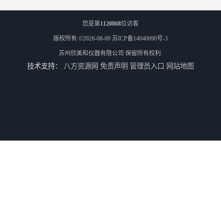
您是第
1120868
位访客
版权所有 ©2026-08-09
苏ICP备14040690号-3
苏州欣美和仪器有限公司
保留所有权利.
技术支持：
八方资源网
免责声明
管理员入口
网站地图
TS8210小型台式分光测色仪
3nh三恩时电脑色差仪NH310 便携式精密色差仪