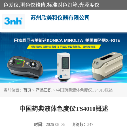
色差仪,测色仪维修,标准对色灯箱,光泽度仪
苏州欣美和仪器有限公司
3nh色差仪
分光色差仪
美能达色差计
当前位置：
首页
>
产品知识
> 中国药典液体色度仪TS4010概述
3nh分光测色仪
光泽度仪
中国药典液体色度仪TS4010概述
雾度透过率仪
时间：2026-08-06
浏览数：347