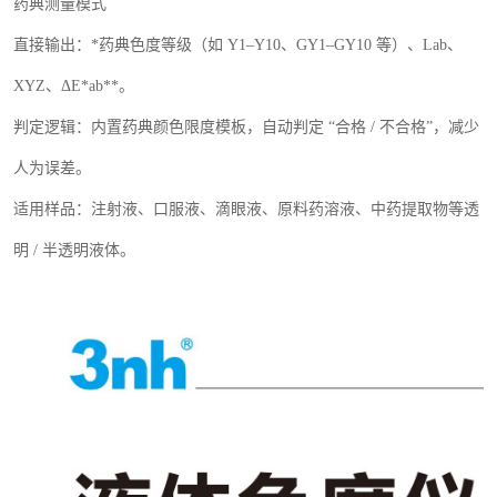
药典测量模式
直接输出：
*
药典色度等级（如
Y1
–
Y10
、
GY1
–
GY10
等）、
Lab
、
XYZ
、Δ
E*ab**
。
判定逻辑：内置药典颜色限度模板，自动判定
“合格
/
不合格”，减少
人为误差。
适用样品：注射液、口服液、滴眼液、原料药溶液、中药提取物等透
明
/
半透明液体。