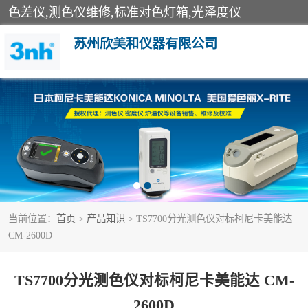
色差仪,测色仪维修,标准对色灯箱,光泽度仪
苏州欣美和仪器有限公司
3nh色差仪
分光色差仪
美能达色差计
当前位置：
首页
>
产品知识
> TS7700分光测色仪对标柯尼卡美能达
3nh分光测色仪
CM-2600D
光泽度仪
TS7700分光测色仪对标柯尼卡美能达 CM-
雾度透过率仪
2600D