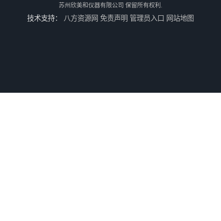
苏州欣美和仪器有限公司
保留所有权利.
技术支持：
八方资源网
免责声明
管理员入口
网站地图
TS8210小型台式分光测色仪
3nh三恩时电脑色差仪NH310 便携式精密色差仪
DOHO东宏D604四光源对色灯箱