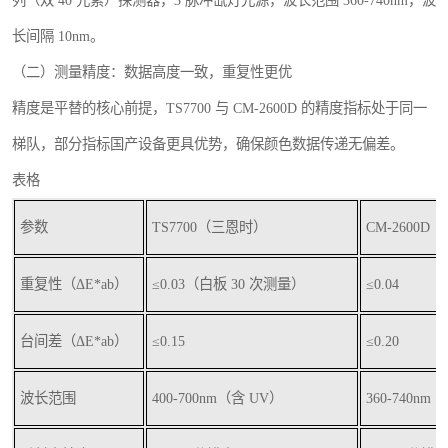
列（双 40 元素）探测器，3 脉冲氙灯光源，波长范围 360-740nm，波
长间隔 10nm。
（二）测量精度：数据高度一致，重复性更优
精度是平替的核心前提，TS7700 与 CM-2600D 的精度指标处于同一
梯队，部分指标国产设备更具优势，确保颜色数据传递无偏差。
表格
参数
TS7700（三恩时）
CM-2600
重复性（ΔE*ab）
≤0.03（白板 30 次测量）
≤0.04
台间差（ΔE*ab）
≤0.15
≤0.20
波长范围
400-700nm（含 UV）
360-740nm