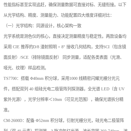
性能指标甚至实现追赶，确保测量数据可直接对标、无缝衔接。以下
从光学结构、精度、测量能力、功能配置四大维度详细对比：
（一）光学结构：同源设计，核心架构一致
光学系统是测色仪的核心，直接决定测量精度与稳定性。两款设备均
采用 CIE 推荐的D/8 漫射照明 + 8° 接收几何结构，支持SCI（包含镜
面反射）/SCE（排除镜面反射） 同步测量，适配各类表面（光滑、
哑光、纹理）样品检测。
TS7700：搭载 Φ40mm 积分球，采用1000 线精密闪耀光栅分光元
件，搭配双列 40 组硅光电二极管阵列探测器，全光谱 LED（含 UV
紫外光源），光学分辨率＜10nm（可见光范围），确保光谱拆分精
准。
CM-2600D：配备 Φ52mm 积分球，衍射光栅分光，硅光电二极管阵