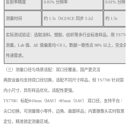
反射率精度
0.01% 分辨率
0.01% 分辨
测量时间
约 1.5s（SCI/SCE 同步 3.2s）
约 1.5s
实际测试验证：选取涂料、塑胶、纺织等多行业标准样品，用 TS7700 与 
测量，Lab 值、ΔE 值偏差均＜0.1，数据一致性达 98% 以上，完
传递需求。
（三）测量口径与场景适配：双口径覆盖，国产更灵活
两款设备均支持双口径切换，适配不同尺寸样品，但 TS7700 针对国
内小尺寸、异形样品优化，适配性更强。
TS7700：标配Φ10mm（MAV）/Φ5mm（SAV） 双口径，支持平台 /
尖口切换，可测量微小零件、边角、曲面样品；内置摄像头实时取景
定位，精准锁定测量区域。