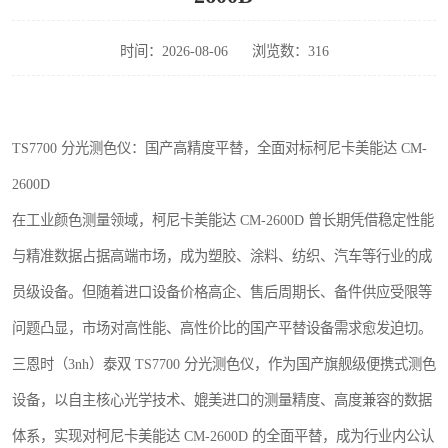
印刷密度仪
时间：2026-08-06
浏览数：316
色差仪维修
炉温仪维修
TS7700 分光测色仪：国产高精度平替，全面对标柯尼卡美能达 CM-
行业色差仪
2600D
通用仪器产品
在工业颜色测量领域，柯尼卡美能达 CM-2600D 曾长期凭借稳定性能
与精准数据占据高端市场，成为塑胶、涂料、纺织、汽车等行业的成
配色软件
员级设备。但随着进口设备价格高企、售后周期长、备件供应受限等
印刷看样台
问题凸显，市场对高性能、高性价比的国产平替设备需求愈发迫切。
条码扫描仪维修
三恩时（3nh）泰双 TS7700 分光测色仪，作为国产旗舰级便携式测色
设备，以自主核心光学技术、媲美进口的测量精度、高度兼容的数据
体系，实现对柯尼卡美能达 CM-2600D 的全面平替，成为行业内公认