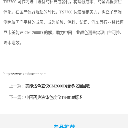
TS7700 可作为进口设备的补充或替代，构建低成本、的全流程质控
体系。在国产仪器崛起的时代，TS7700 凭借硬核实力，树立了高端
测色仪国产平替的成员，成为塑胶、涂料、纺织、汽车等行业替代柯
尼卡美能达 CM-2600D 的解，助力中国工业颜色测量实现自主可控、
降本增效。
http://www.xmhmeter.com
上一篇：
美能达色差仪CM2600D维修校准回收
下一篇：
中国药典液体色度仪TS4010概述
产品推荐