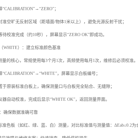
CALIBRATION”→“ZERO”；
口对准空旷无反射区域（距墙面/物体1米以上），避免光源反射干扰；
等待校准完成（约10秒），屏幕显示“ZERO OK”即成功。
（WHITE）：建立标准颜色基准
测量的核心，常规使用每3个月1次，高频使用每月1次，维修后必须校准。
“CALIBRATION”→“WHITE”，屏幕显示白板编号；
直放置于原装标准白板上，确保测量口与白板完全贴合、无缝隙；
，仪器自动校准，完成后显示“WHITE OK”，返回测量界面。
：确保数据准确可靠
准色板（如红、绿、蓝、白）测量，对比标准值与测量值：ΔEab≤0.2