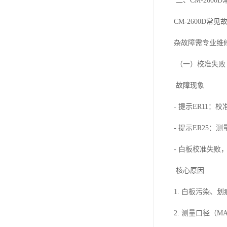
二、CM-260
CM-2600
杂故障需专业维
（一）校准失败（
故障现象
- 提示ER11：
- 提示ER25：
- 白板校准失败
核心原因
1. 白板污染、
2. 测量口径（M