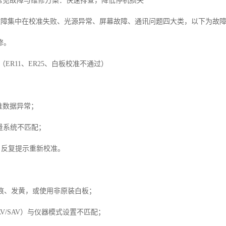
0D常见故障与维修方案：快速排查，降低停机损失
D常见故障集中在校准失败、光源异常、屏幕故障、通讯问题四大类，以下为
修。
ER11、ER25、白板校准不通过）
校准数据异常；
测量系统不匹配；
，反复提示重新校准。
划痕、发黄，或使用非原装白板；
AV/SAV）与仪器模式设置不匹配；