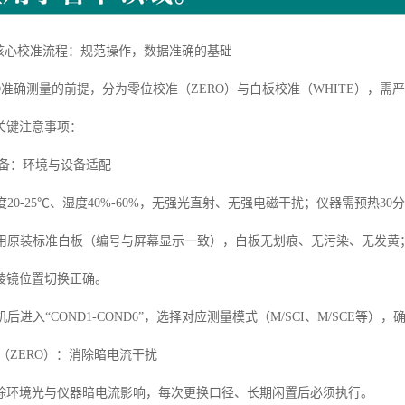
0D核心校准流程：规范操作，数据准确的基础
00D准确测量的前提，分为零位校准（ZERO）与白板校准（WHITE）
关键注意事项：
备：环境与设备适配
温度20-25℃、湿度40%-60%，无强光直射、无强电磁干扰；仪器需预热
使用原装标准白板（编号与屏幕显示一致），白板无划痕、无污染、无发黄；确认
棱镜位置切换正确。
机后进入“COND1-COND6”，选择对应测量模式（M/SCI、M/SCE等
（ZERO）：消除暗电流干扰
除环境光与仪器暗电流影响，每次更换口径、长期闲置后必须执行。