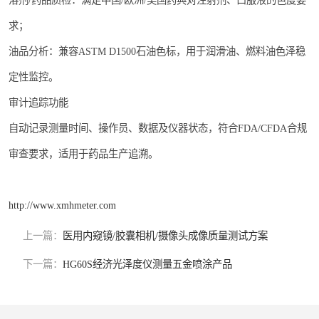
溶剂/药品质检：满足中国/欧洲/美国药典对注射剂、口服液的色度要
求；
油品分析：兼容ASTM D1500石油色标，用于润滑油、燃料油色泽稳
定性监控。
审计追踪功能
自动记录测量时间、操作员、数据及仪器状态，符合FDA/CFDA合规
审查要求，适用于药品生产追溯。
http://www.xmhmeter.com
上一篇：
医用内窥镜/胶囊相机/摄像头成像质量测试方案
下一篇：
HG60S经济光泽度仪测量五金喷涂产品