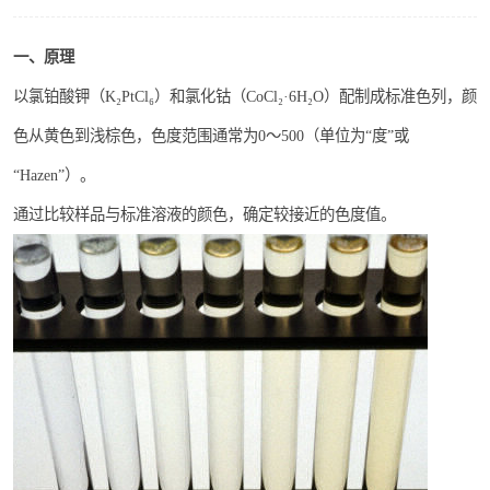
印刷密度仪
一、原理
色差仪维修
以氯铂酸钾（K₂PtCl₆）和氯化钴（CoCl₂·6H₂O）配制成标准色列，颜
炉温仪维修
色从黄色到浅棕色，色度范围通常为0～500（单位为“度”或
“Hazen”）。
行业色差仪
通过比较样品与标准溶液的颜色，确定较接近的色度值。
通用仪器产品
配色软件
印刷看样台
条码扫描仪维修