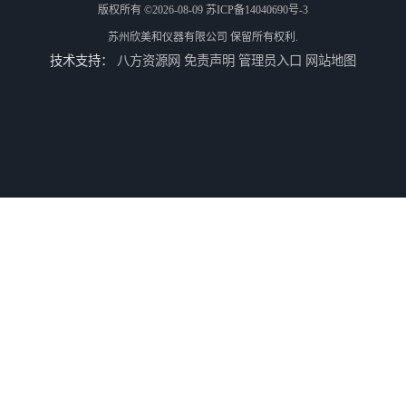
版权所有 ©2026-08-09
苏ICP备14040690号-3
苏州欣美和仪器有限公司
保留所有权利.
技术支持：
八方资源网
免责声明
管理员入口
网站地图
3nh三恩时基础版色差宝CR1
TS8210小型台式分光测色仪
3nh三恩时电脑色差仪NH310 便携式精密色差仪