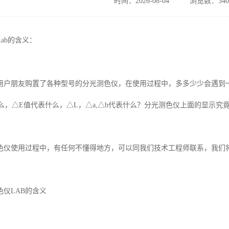
时间：2026-08-04
浏览数：340
Lab
的含义：
用户朋友购置了各种型号的分光测色仪，在使用过程中，多多少少会遇到
么
，
△
E
值代表什么，△
L
，△
a,
△
b
代表什么？分光测色仪上面的显示究
色仪使用过程中，有任何不懂得地方，可以同我们技术工程师联系，我们
色仪
LAB
的含义