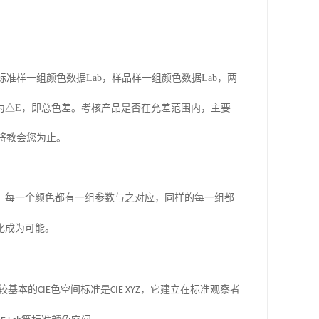
标准样一组颜色数据
Lab
，样品样一组颜色数据
Lab
，两
为△
E
，即总色差。考核产品是否在允差范围内，主要
将教会您为止。
，每一个颜色都有一组参数与之对应，同样的每一组都
化成为可能。
较基本的
CIE
色空间标准是
CIE XYZ
，它建立在标准观察者