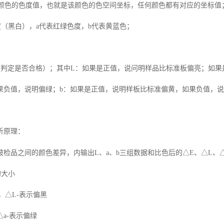
颜色的色度值，也就是该颜色的色空间坐标，任何颜色都有
对应
的坐标值
度（黑白）
，
a
代表红绿色度，
b
代表黄蓝色；
（判定是否合格）；其中
L
：如果是正值，说问明样品比标准板偏亮；如果
果负值，说明偏绿；
b
：如果是正值，说明样板比标准偏黄，如果负值，说
析原理：
被检品之间的颜色差异，内输出
L
、
a
、
b
三组数据和比色后的△
E
、△
L
、
的大小
，△
L-
表示偏黑
△
a-
表示偏绿