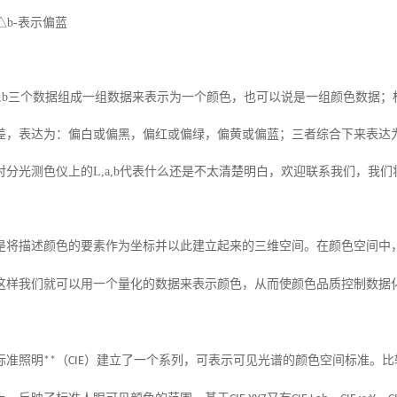
△
b-
表示偏蓝
,
b
三个数据组成一组数据来表示为一个颜色，也可以说是一组颜色数据；
差，表达为：偏白或偏黑，偏红或偏绿，偏黄或偏蓝；三者综合下来表达
对
分光测色仪
上的
L,
a
,
b
代表什么
还是不太清楚明白，欢迎联系我们，我们
是将描述颜色的要素作为坐标并以此建立起来的三维空间。在颜色空间中
这样我们就可以用一个量化的数据来表示颜色，从而使颜色品质控制数据
标准照明**（
CIE
）建立了一个系列，可表示可见光谱的颜色空间标准。比