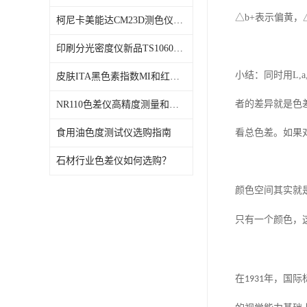
△
b+
表示偏黄，
柯尼卡美能达CM23D测色仪维修校正
印刷分光密度仪新品TS1060发布
小结：同时用
L,
a
皮肤ITA黑色素指数MI和红斑指数色差仪PS02发布
者的差异就是色
NR110色差仪高精度测量和智能分析lab色度
食用油色度测试仪选购指南
看总色差。如果
石材行业色差仪如何选购？
颜色空间其实就
只有一个颜色，
在
1931
年，国际