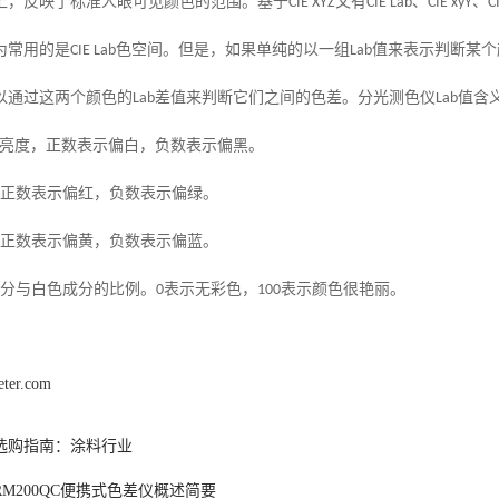
上，反映了标准人眼可见颜色的范围。基于
CIE XYZ
又有
CIE Lab
、
CIE xyY
、
C
为常用的是
CIE Lab
色空间。但是，如果单纯的以一组
Lab
值来表示判断某个
分光测色仪
以通过这两个颜色的
Lab
差值来判断它们之间的色差。
Lab
值含
亮度，正数表示偏白，负数表示偏黑。
正数表示偏红，负数表示偏绿。
正数表示偏黄，负数表示偏蓝。
分与白色成分的比例。
0
表示无彩色，
100
表示颜色很艳丽。
eter.com
选购指南：涂料行业
M200QC便携式色差仪概述简要