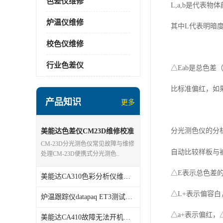
色差仪维修
L,
a
,
b
是代表物体
炉温仪维修
其中
L
代表明暗
校色仪维修
行业色差仪
△
E
ab
是总色差
比标准偏红，如
产品知识
更多
分光测色仪的分
美能达色差仪CM23D维修校准
分析
CM-23D分光测色仪常见故障与维修
自动比较样板与
处理CM-23D便携式分光测色..
△
E
表示
总色差
美能达CA310色彩分析仪维修校准
△
L+
表示偏容白
炉温跟踪仪datapaq ET3测试仪维修
△
a+
表示偏红，
美能达CA410故障无法开机维修校准