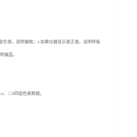
；
是负值，说明偏暗；
a
:
如果仪器显示是正值，说明样板
明偏蓝。
△
a
、△
b
四组色差数据。