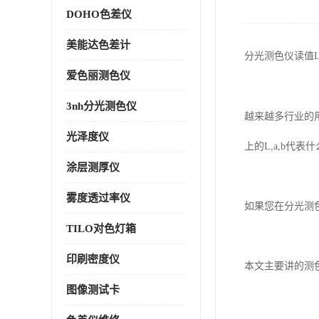
DOHO色差仪
美能达色差计
分光测色仪读值
爱色丽测色仪
3nh分光测色仪
越来越多行业的
光泽度仪
上的
L,
a
,
b
代表什
涂层测厚仪
雾度透过率仪
如果您在分光测
TILO对色灯箱
印刷密度仪
本文主要讲的测
图像测试卡