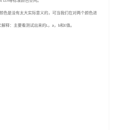
IE Lch
等标准颜色空间。
颜色是没有太大实际意义的，可当我们在对两个颜色进
义解释：主要看测试出来的
L
，
a
，
b
和
E
值。