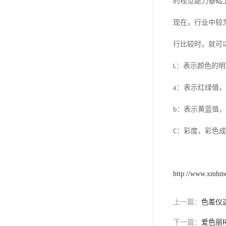
的视觉能力基础
现在，行业中较
行比较时，就可
L
：表示颜色的明
a
：表示红绿值，
b
：表示黄蓝值，
C
：彩度，彩色成
http://www.xmhm
上一篇：
色差仪
下一篇：
爱色丽R