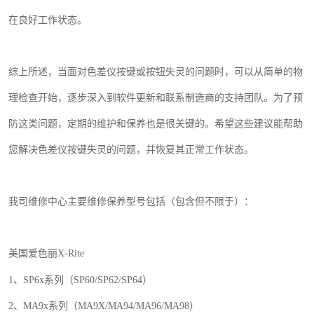
在
良好
工作状态。
综上所述，当面对色差仪按键或按钮失灵的问题时，可以从简单的物
理检查开始，逐步深入到软件更新和联系制造商的支持团队。为了预
防这类问题，定期的维护和保养也是很关键的。希望这些建议能帮助
您解决色差仪按键失灵的问题，并恢复其正常工作状态。
我司维修中心主要维修保养型号包括（包含但不限于）：
美国爱色丽
X-Rite
1
、
SP6x
系列（
SP60/SP62/SP64
）
2
、
MA9x
系列（
MA9X/MA94/MA96/MA98
）