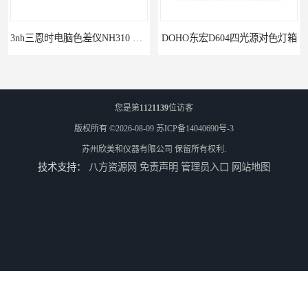
DOHO东宏D604四光源对色灯箱
3nh三恩时TS7010分光精密色差仪
您是第
1121139
位访客
版权所有 ©2026-08-09
苏ICP备14040690号-3
苏州欣美和仪器有限公司
保留所有权利.
技术支持：
八方资源网
免责声明
管理员入口
网站地图
3nh三恩时基础版色差宝CR1
TS8210小型台式分光测色仪