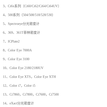
3
、
Ci6x
系列（
Ci60/Ci62/Ci64/Ci64UV
）
4
、
500
系列（
504/508/518/528/530
）
5
、
Spectroeye
分光密度计
6
、
369
、
361T
菲林密度计
7
、
ICPlate2
8
、
Color Eye 7000A
9
、
Color Eye 3100
10
、
Color Eye 2180/2180UV
1
1
、
Color Eye XTS
，
Color Eye XTH
12
、
Color i7
，
Color i5
13
、
Ci7860
，
Ci7800
，
Ci7600
，
Ci7500
14
、
eXact
分光密度计