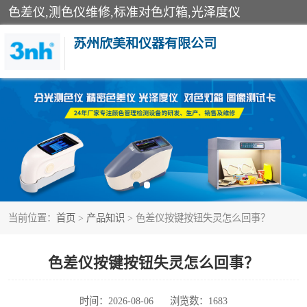
色差仪,测色仪维修,标准对色灯箱,光泽度仪
苏州欣美和仪器有限公司
3nh色差仪
分光色差仪
美能达色差计
当前位置：
首页
>
产品知识
> 色差仪按键按钮失灵怎么回事？
3nh分光测色仪
光泽度仪
色差仪按键按钮失灵怎么回事？
雾度透过率仪
时间：2026-08-06
浏览数：1683