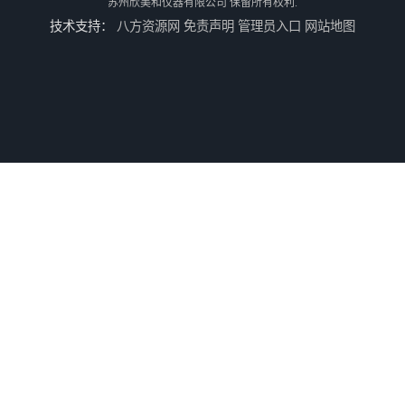
苏州欣美和仪器有限公司
保留所有权利.
技术支持：
八方资源网
免责声明
管理员入口
网站地图
3nh三恩时TS7010分光精密色差仪
3nh三恩时基础版色差宝CR1
TS8210小型台式分光测色仪