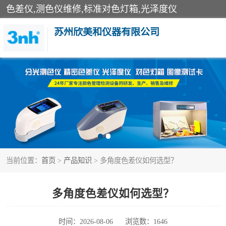
色差仪,测色仪维修,标准对色灯箱,光泽度仪
苏州欣美和仪器有限公司
3nh色差仪
分光色差仪
美能达色差计
当前位置：
首页
>
产品知识
> 多角度色差仪如何选型？
3nh分光测色仪
光泽度仪
多角度色差仪如何选型？
雾度透过率仪
时间：2026-08-06
浏览数：1646