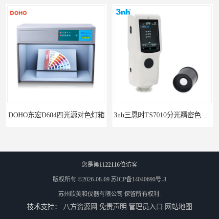
DOHO东宏D604四光源对色灯箱
3nh三恩时TS7010分光精密色差仪
您是第
1122116
位访客
版权所有 ©2026-08-09
苏ICP备14040690号-3
苏州欣美和仪器有限公司
保留所有权利.
技术支持：
八方资源网
免责声明
管理员入口
网站地图